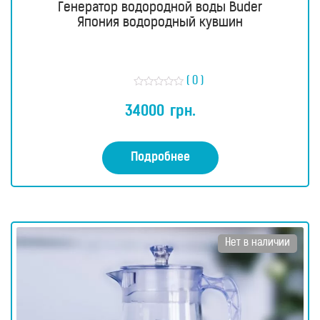
Генератор водородной воды Buder
Япония водородный кувшин
( 0 )
О
ц
34000
грн.
е
н
к
а
0
Подробнее
и
з
5
Нет в наличии