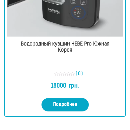
Водородный кувшин HEBE Pro Южная
Корея
( 0 )
О
ц
18000
грн.
е
н
к
а
0
Подробнее
и
з
5