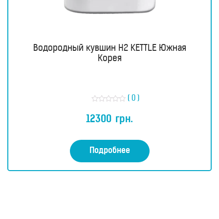
Водородный кувшин H2 KETTLE Южная
Корея
( 0 )
О
ц
12300
грн.
е
н
к
а
0
Подробнее
и
з
5