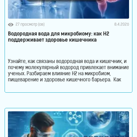
27 просмотр (ов)
8.4.2026
Водородная вода для микробиому: как H2
поддерживает здоровье кишечника
Узнайте, как связаны водородная вода и кишечник, и
почему молекулярный водород привлекает внимание
ученых. Разбираем влияние H2 на микробиом,
пищеварение и здоровье кишечного барьера. Как
водородная вода влияет на кишечник и микробиом.
Кишечник давно перестал считаться органом,
который отвечает только за переваривание пищи.
Сегодня ученые рассматривают его как одну из
важнейших систем организма. Именно здесь