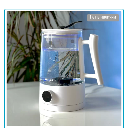
для
здоровья
Приборы
Нет в наличии
световой
терапии
Дезинфекторы
Аксессуары
ИССЛЕДОВАНИЯ
БЛОГ
FAQ
ОТЗЫВЫ
КОНТАКТЫ