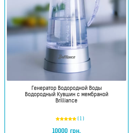
Генератор Водородной Воды
Водородный Кувшин с мембраной
Brilliance
( 1 )
Оценка
5.00
10000
грн.
из 5