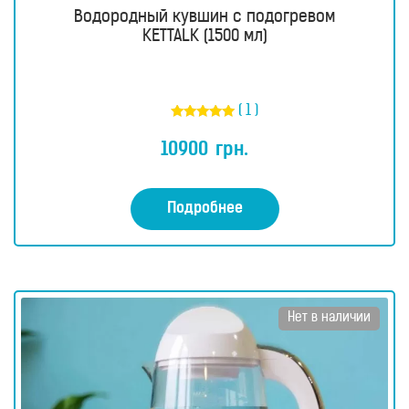
Водородный кувшин c подогревом
KETTALK (1500 мл)
( 1 )
Оценка
5.00
10900
грн.
из 5
Подробнее
Нет в наличии