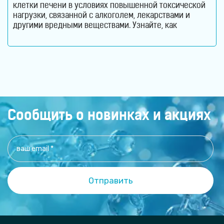
клетки печени в условиях повышенной токсической
нагрузки, связанной с алкоголем, лекарствами и
другими вредными веществами. Узнайте, как
молекулярный водород способствует снижению
оксидативного стресса и защите гепатоцитов. Печень
ежедневно выполняет огромный объем работы,
оставаясь при этом практически незаметной для
человека. Этот орган участвует в обмене веществ,
помогает переваривать пищу, синтезирует
Сообщить о новинках и акциях