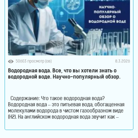
50603 просмотр (ов)
8.3.2026
Водородная вода. Все, что вы хотели знать о
водородной воде. Научно-популярный обзор.
Содержание: Что такое водородная вода?
Водородная вода – это питьевая вода, обогащенная
молекулами водорода в чистом газообразном виде
(H2). На английском водородная вода звучит как –
Hydrogen Rich Water (HRW) или Hydrogen Water. В такой
воде молекулы водорода не вступают в химическую
реакцию с молекулами воды. Водород растворен в