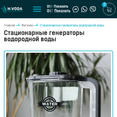
0
0
5
0
Показать
0
6
7
Показать
Главная
Магазин
Стационарные генераторы водородной воды
U
Стационарные генераторы
UA
водородной воды
МАГАЗИН
Генераторы
водородной
воды
Портативные
генераторы
Стационарные
генераторы
Водородные
кувшины
Водородные
бутылки