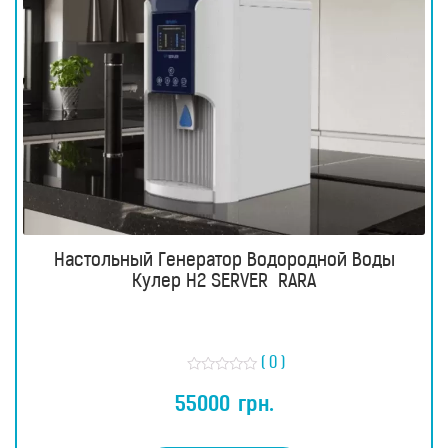
Настольный Генератор Водородной Воды
Кулер H2 SERVER RARA
( 0 )
О
ц
55000
грн.
е
н
к