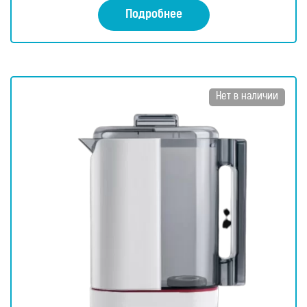
а
0
Подробнее
и
з
5
Нет в наличии