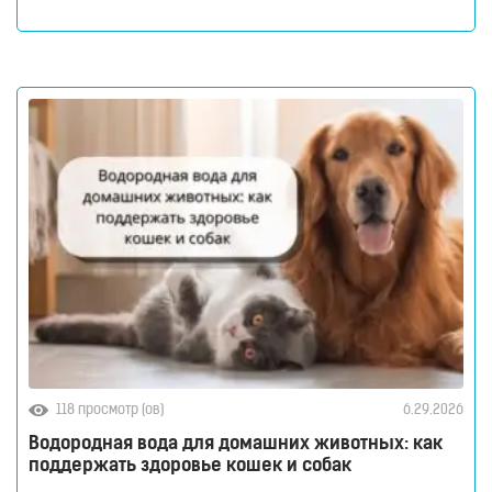
молекулярный водород способствует снижению
оксидативного стресса и защите гепатоцитов. Печень
ежедневно выполняет огромный объем работы,
оставаясь при этом практически незаметной для
человека. Этот орган участвует в обмене веществ,
помогает переваривать пищу, синтезирует
118 просмотр (ов)
6.29.2026
Водородная вода для домашних животных: как
поддержать здоровье кошек и собак