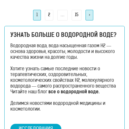
здоровый способ жизни и инновационные
технологии в повседневной жизни. Все больше
людей рассматривают такие устройства
Навигация
Page
Page
Page
1
2
…
15
>
по
записям
УЗНАТЬ БОЛЬШЕ О ВОДОРОДНОЙ ВОДЕ?
Водородная вода, вода насыщенная газом H2 —
основа здоровья, красоты, молодости и высокого
качества жизни на долгие годы.
Хотите узнать самые последние новости о
терапевтических, оздоровительных,
косметологических свойствах H2, молекулярного
водорода — самого распространенного вещества
во всей Вселенной?
Читайте наш блог
все о водородной воде.
Делимся новостями водородной медицины и
косметологии.
ИССЛЕДОВАНИЯ