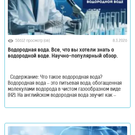
для
здоровья
Приборы
световой
терапии
Дезинфекторы
50612 просмотр (ов)
8.3.2026
Аксессуары
Водородная вода. Все, что вы хотели знать о
ИССЛЕДОВАНИЯ
водородной воде. Научно-популярный обзор.
БЛОГ
FAQ
Содержание: Что такое водородная вода?
ОТЗЫВЫ
Водородная вода – это питьевая вода, обогащенная
молекулами водорода в чистом газообразном виде
КОНТАКТЫ
(H2). На английском водородная вода звучит как –
Hydrogen Rich Water (HRW) или Hydrogen Water. В такой
воде молекулы водорода не вступают в химическую
реакцию с молекулами воды. Водород растворен в
воде. Поэтому водород содержится в