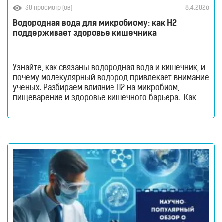
30 просмотр (ов)
8.4.2026
Водородные
ингаляторы
Водородная вода для микробиому: как H2
поддерживает здоровье кишечника
Водородные
ванны
Кислородные
концентраторы
Узнайте, как связаны водородная вода и кишечник, и
почему молекулярный водород привлекает внимание
Бьюти
ученых. Разбираем влияние H2 на микробиом,
приборы
пищеварение и здоровье кишечного барьера. Как
Щетки
водородная вода влияет на кишечник и микробиом.
для
Кишечник давно перестал считаться органом,
лица
который отвечает только за переваривание пищи.
и
Сегодня ученые рассматривают его как одну из
тела
важнейших систем организма. Именно здесь
Фотоэпиляторы
Очистители
воздуха
Измерительные
приборы
Товары