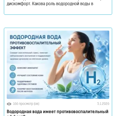
дискомфорт. Какова роль водородной воды в
менопаузе и в чем польза? Читайте в нашем новом
материале! Взросление организма всегда связано с
определенными гормональными изменениями. Будь
то пубертатный возраст, беременность или
менопауза. Резкие перемены в синтезе те хили иных
166 просмотр (ов)
5.1.2026
Водородная вода имеет противовоспалительный