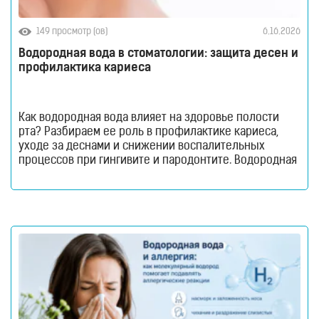
149 просмотр (ов)
6.16.2026
Водородная вода в стоматологии: защита десен и
профилактика кариеса
Как водородная вода влияет на здоровье полости
рта? Разбираем ее роль в профилактике кариеса,
уходе за деснами и снижении воспалительных
процессов при гингивите и пародонтите. Водородная
вода в стоматологии. Здоровье полости рта
невозможно поддерживать только с помощью
зубной щетки и пасты. Даже при регулярной чистке
зубов миллионы бактерий продолжают
накапливаться на поверхности эмали, в межзубных