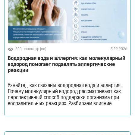
200 просмотр (ов)
5.22.2026
Водородная вода и аллергия: как молекулярный
водород помогает подавлять аллергические
реакции
Узнайте, , как связаны водородная вода и аллергия.
Почему молекулярный водород рассматривают как
перспективный способ поддержки организма при
воспалительных реакциях. Разбираем влияние
оксидативного стресса, иммунитета и
антиоксидантных свойств водорода на самочувствие
при аллергии. Аллергия давно перестала быть
исключительно сезонной проблемой. Сегодня с
повышенной чувствительностью организма