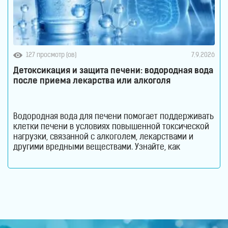
127 просмотр (ов)
7.9.2026
Детоксикация и защита печени: водородная вода
после приема лекарства или алкоголя
Водородная вода для печени помогает поддерживать
клетки печени в условиях повышенной токсической
нагрузки, связанной с алкоголем, лекарствами и
другими вредными веществами. Узнайте, как
молекулярный водород способствует снижению
оксидативного стресса и защите гепатоцитов. Печень
ежедневно выполняет огромный объем работы,
оставаясь при этом практически незаметной для
человека. Этот орган участвует в обмене веществ,
помогает переваривать пищу, синтезирует