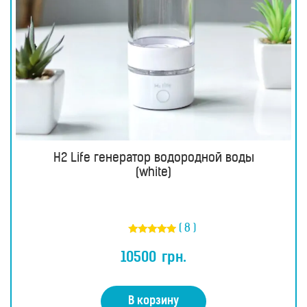
H2 Life генератор водородной воды
(white)
( 8 )
Оценка
4.75
10500
грн.
из 5
В корзину