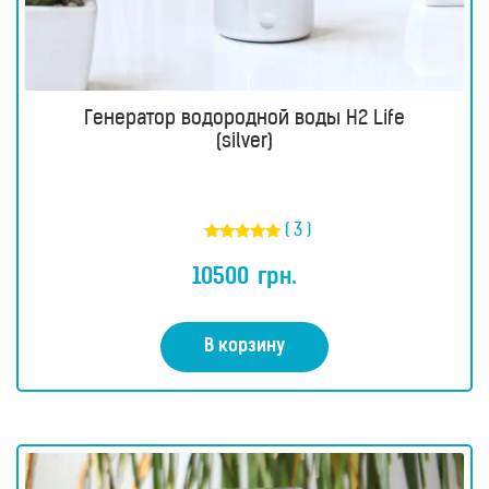
Генератор водородной воды H2 Life
(silver)
( 3 )
Оценка
5.00
10500
грн.
из 5
В корзину