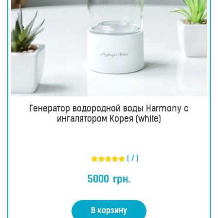
Генератор водородной воды Harmony с
ингалятором Корея (white)
( 7 )
Оценка
4.86
5000
грн.
из 5
В корзину