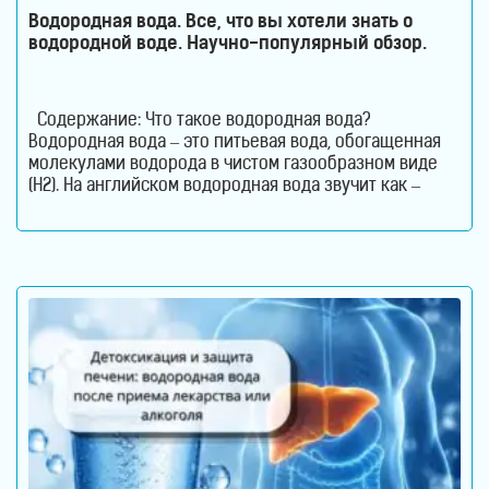
Водородная вода. Все, что вы хотели знать о
водородной воде. Научно-популярный обзор.
Содержание: Что такое водородная вода?
Водородная вода – это питьевая вода, обогащенная
молекулами водорода в чистом газообразном виде
(H2). На английском водородная вода звучит как –
Hydrogen Rich Water (HRW) или Hydrogen Water. В такой
воде молекулы водорода не вступают в химическую
реакцию с молекулами воды. Водород растворен в
воде. Поэтому водород содержится в