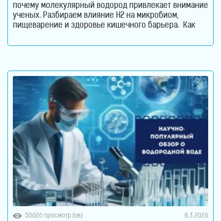
почему молекулярный водород привлекает внимание
ученых. Разбираем влияние H2 на микробиом,
пищеварение и здоровье кишечного барьера. Как
водородная вода влияет на кишечник и микробиом.
Кишечник давно перестал считаться органом,
который отвечает только за переваривание пищи.
Сегодня ученые рассматривают его как одну из
важнейших систем организма. Именно здесь
50626 просмотр (ов)
8.3.2026