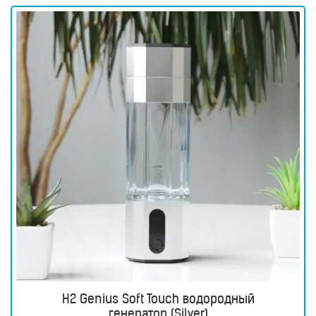
для
здоровья
Приборы
световой
терапии
Дезинфекторы
Аксессуары
ИССЛЕДОВАНИЯ
БЛОГ
FAQ
ОТЗЫВЫ
КОНТАКТЫ
H2 Genius Soft Touch водородный
генератор (Silver)