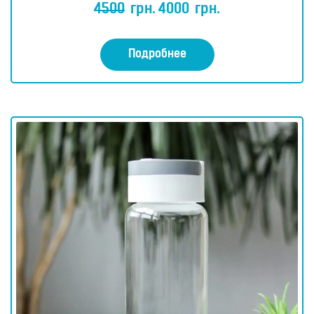
ц
4500
грн.
4000
грн.
е
н
к
а
0
Подробнее
и
з
5