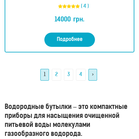
( 4 )
Оценка
5.00
14000
грн.
из 5
Подробнее
1
2
3
4
>
Водородные бутылки – это компактные
приборы для насыщения очищенной
питьевой воды молекулами
газообразного водорода.