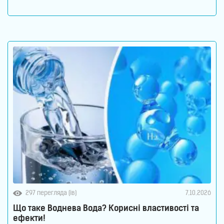
пов’язані з молекулами води. Тобто, в ній водень
міститься в чистому молекулярному вигляді: H2. Тому
формула води не змінюється. Отримати таку воду в
297 перегляда (ів)
7.10.2026
Що таке Воднева Вода? Корисні властивості та
ефекти!