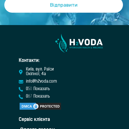
Контакти:
Київ, вул. Раїси
Окіпної, 4а
info@h2voda.com
0
5
0
Показать
0
6
7
Показать
Cервіс клієнта