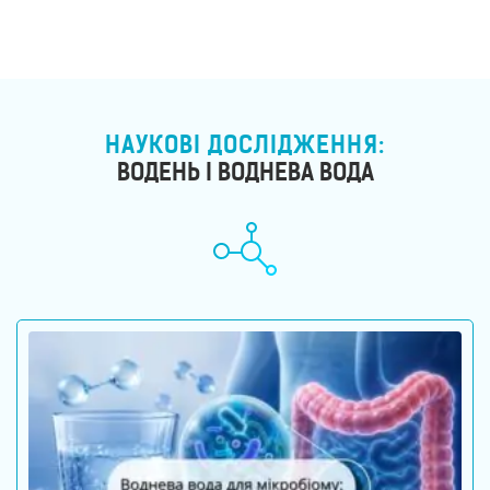
прилади
Товари
для
здоров’я
Прилади
світлової
терапії
НАУКОВІ ДОСЛІДЖЕННЯ:
ВОДЕНЬ І ВОДНЕВА ВОДА
Дезінфектори
Аксесуари
ДОСЛІДЖЕННЯ
БЛОГ
FAQ
ВІДГУКИ
КОНТАКТИ