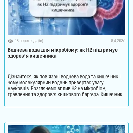
18 перегляда (ів)
8.4.2026
Воднева вода для мікробіому: як H2 підтримує
здоров’я кишечника
Дізнайтеся, як пов’язані воднева вода та кишечник і
чому молекулярний водень привертає увагу
науковців. Розглянемо вплив H2 на мікробіом,
травлення та здоров’я кишкового бар’єра. Кишечник
давно перестав вважатися органом, який відповідає
лише за перетравлення їжі. Сьогодні науковці
розглядають його як одну з найважливіших систем
організму. Саме тут знаходиться більшість імунних
клітин, відбувається активний обмін речовин