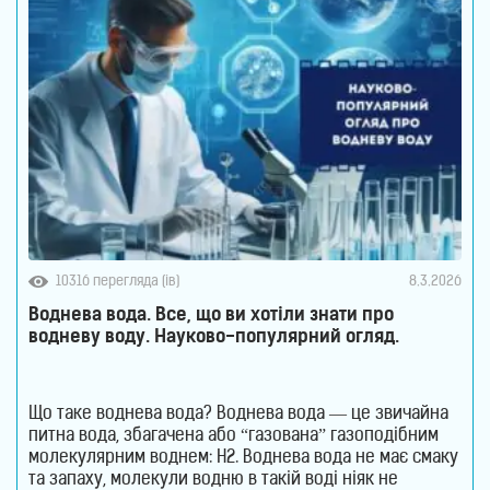
10316 перегляда (ів)
8.3.2026
Воднева вода. Все, що ви хотіли знати про
водневу воду. Науково-популярний огляд.
Що таке воднева вода? Воднева вода — це звичайна
питна вода, збагачена або “газована” газоподібним
молекулярним воднем: H2. Воднева вода не має смаку
та запаху, молекули водню в такій воді ніяк не