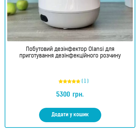
Водневі
інгалятори
Водневі
пляшки
Кисневі
концентратори
Побутовий дезінфектор Olansi для
Б’юті
приготування дезінфекційного розчину
продукти
Б’юті
прилади
( 1 )
Фотоепілятори
Оцінено в
Щітки
5.00
5300
грн.
з 5
для
обличчя
і
тіла
Додати у кошик
Очищувачі
повітря
Вимірювальні