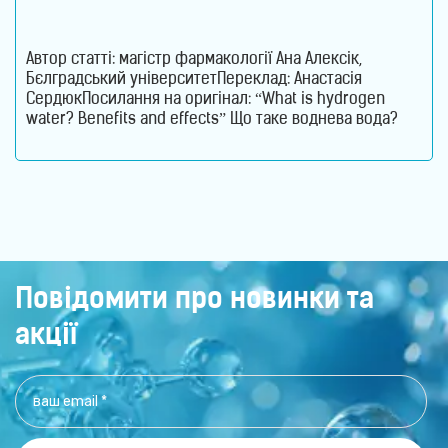
Автор статті: магістр фармакології Ана Алексік,
Бєлградський університетПереклад: Анастасія
СердюкПосилання на оригінал: “What is hydrogen
water? Benefits and effects” Що таке воднева вода?
Воднева вода – це звичайна питна вода, збагачена
молекулярним воднем, який є ефективним
антиоксидантом. Его молекули допомагають
нейтралізувати вільні радикали та активні форми
кисню, які сприяють розвитку захворювань, запалень
та старінню клітин.
Повідомити про новинки та
акції