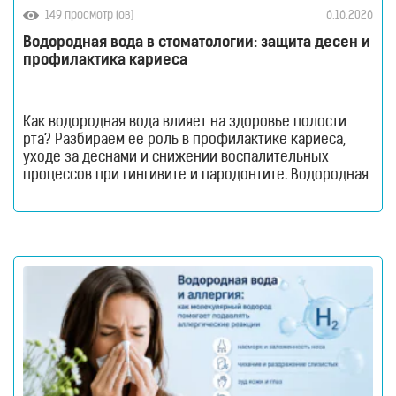
149 просмотр (ов)
6.16.2026
Водородная вода в стоматологии: защита десен и
профилактика кариеса
Как водородная вода влияет на здоровье полости
рта? Разбираем ее роль в профилактике кариеса,
уходе за деснами и снижении воспалительных
процессов при гингивите и пародонтите. Водородная
вода в стоматологии. Здоровье полости рта
невозможно поддерживать только с помощью
зубной щетки и пасты. Даже при регулярной чистке
зубов миллионы бактерий продолжают
накапливаться на поверхности эмали, в межзубных