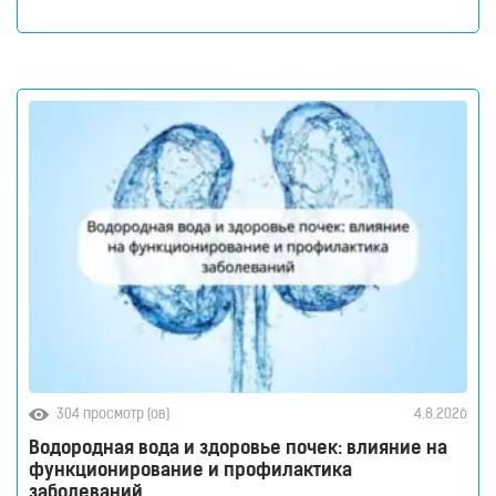
защитная реакция организма, но, когда оно
становится хроническим, именно это становится
причиной усталости, снижения иммунитета и
развития многих заболеваний. В условиях
постоянного стресса, неидеального питания и плохой
экологии вопрос мягкой
304 просмотр (ов)
4.8.2026
Водородная вода и здоровье почек: влияние на
функционирование и профилактика
заболеваний