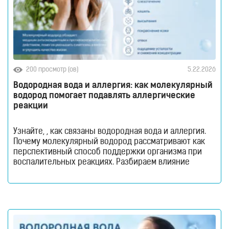
200 просмотр (ов)
5.22.2026
Водородная вода и аллергия: как молекулярный
водород помогает подавлять аллергические
реакции
Узнайте, , как связаны водородная вода и аллергия.
Почему молекулярный водород рассматривают как
перспективный способ поддержки организма при
воспалительных реакциях. Разбираем влияние
оксидативного стресса, иммунитета и
антиоксидантных свойств водорода на самочувствие
при аллергии. Аллергия давно перестала быть
исключительно сезонной проблемой. Сегодня с
повышенной чувствительностью организма
сталкиваются миллионы людей по всему миру — и