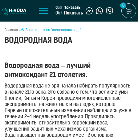
0
0
5
0
Показать
0
6
7
Показать
Главная
Записи с тегом "водородная вода"
U
ВОДОРОДНАЯ ВОДА
UA
МАГАЗИН
Водородная вода – лучший
Генераторы
водородной
антиоксидант 21 столетия.
воды
Водородная вода не зря начала набирать популярность
Портативные
в начале 21го века. Это связано с тем, что великие умы
генераторы
Японии, Китая и Кореи проводили многочисленные
Стационарные
эксперименты на животных и на людях, которые
генераторы
показали просто невероятные результаты.
Первые положительные изменения наблюдались уже в
течении 2-4 недель употребления. Проводились
Водородные
кувшины
эксперименты относительно коррекции веса,
улучшения защитных механизмов организма,
Водородные
повышения энергии, улучшения работы органов ЖКТ и
Вода насыщенная водородом имеет 2 основных
бутылки