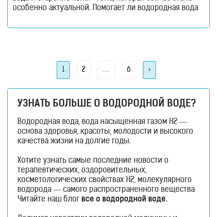
особенно актуальной. Помогает ли водородная вода
продлить молодость кожи, суставов и всего
организма? Разбираемся в новом материале! Как это
ни странно, но ещё несколько лет назад тема anti-
age ассоциировалась в основном с косметологией.
Сегодня всё изменилось.
Навигация
Page
Page
Page
1
2
…
6
>
по
записям
УЗНАТЬ БОЛЬШЕ О ВОДОРОДНОЙ ВОДЕ?
Водородная вода, вода насыщенная газом H2 —
основа здоровья, красоты, молодости и высокого
качества жизни на долгие годы.
Хотите узнать самые последние новости о
терапевтических, оздоровительных,
косметологических свойствах H2, молекулярного
водорода — самого распространенного вещества
во всей Вселенной?
Читайте наш блог
все о водородной воде.