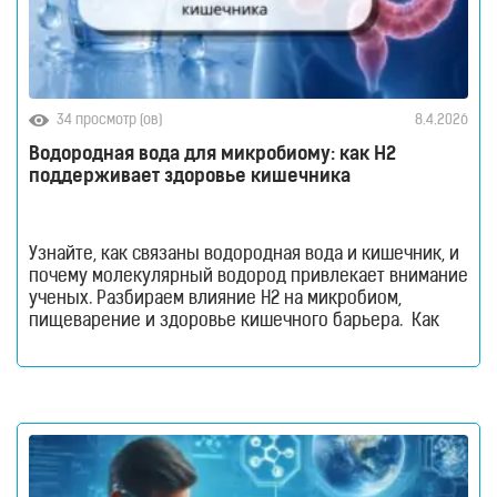
для
здоровья
Приборы
световой
терапии
34 просмотр (ов)
8.4.2026
Дезинфекторы
Водородная вода для микробиому: как H2
Аксессуары
поддерживает здоровье кишечника
ИССЛЕДОВАНИЯ
БЛОГ
Узнайте, как связаны водородная вода и кишечник, и
FAQ
почему молекулярный водород привлекает внимание
ученых. Разбираем влияние H2 на микробиом,
ОТЗЫВЫ
пищеварение и здоровье кишечного барьера. Как
КОНТАКТЫ
водородная вода влияет на кишечник и микробиом.
Кишечник давно перестал считаться органом,
который отвечает только за переваривание пищи.
Сегодня ученые рассматривают его как одну из
важнейших систем организма. Именно здесь