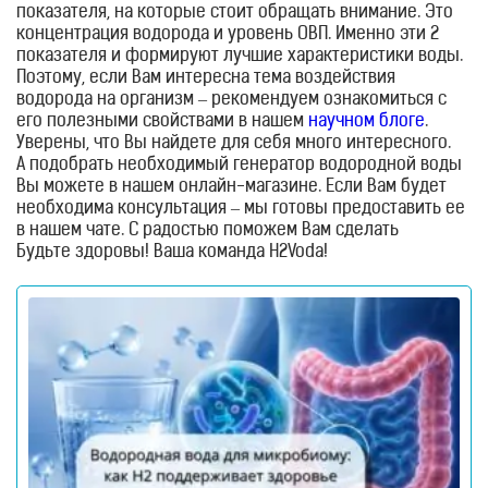
многое другое. Этот список можно продолжать еще
показателя, на которые стоит обращать внимание. Это
Водородные
очень долго. Так как наша целебная вода борется со
концентрация водорода и уровень ОВП. Именно эти 2
ингаляторы
свободными радикалами. А они, в свою очередь,
показателя и формируют лучшие характеристики воды.
являются причиной 80% заболеваний. Выпивая около 1-
Терапевтической нормой концентрации водорода
Поэтому, если Вам интересна тема воздействия
Водородные
ванны
1,5 литра в день такой воды Вы сможете предотвратить
считается 0.5 ppm. Но мы от себя советуем выпивать
водорода на организм – рекомендуем ознакомиться с
появление большинства болезней. То есть, водородная
воду с концентрацией не менее 1 ppm, чтобы получить
его полезными свойствами в нашем
научном блоге
.
Кислородные
вода помогает решать проблему еще до ее появления.
желаемый эффект как можно скорее.
Уверены, что Вы найдете для себя много интересного.
концентраторы
А подобрать необходимый генератор водородной воды
Бьюти
Вы можете в нашем онлайн-магазине. Если Вам будет
приборы
необходима консультация – мы готовы предоставить ее
в нашем чате. С радостью поможем Вам сделать
Щетки
для
правильный выбор и расскажем, как правильно
Будьте здоровы! Ваша команда H2Voda!
лица
использовать прибор и ухаживать за ним, чтобы он
и
долгое время помогал Вам насыщаться полезными
тела
антиоксидантами.
Фотоэпиляторы
Очистители
воздуха
Измерительные
приборы
Товары