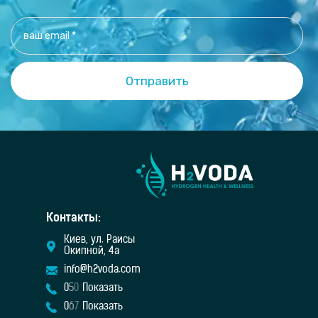
Контакты:
Киев, ул. Раисы
Окипной, 4а
info@h2voda.com
0
5
0
Показать
0
6
7
Показать