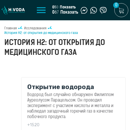
0
0
5
0
Показать
0
6
7
Показать
Главная
Исследования
U
История H2: от открытия до медицинского газа
UA
ИСТОРИЯ H2: ОТ ОТКРЫТИЯ ДО
МЕДИЦИНСКОГО ГАЗА
МАГАЗИН
Генераторы
водородной
воды
Портативные
Открытие водорода
генераторы
Водород был случайно обнаружен Филиппом
Стационарные
Ауреолусом Парацельсом. Он проводил
генераторы
эксперимент с участием кислоты и металла и
Водородные
наблюдал загадочный горючий газ в качестве
кувшины
побочного продукта.
Водородные
+1520
бутылки