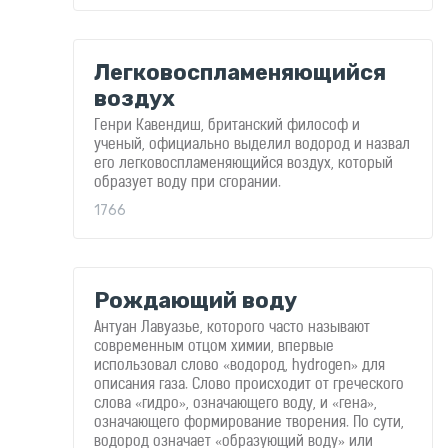
Водородные
ингаляторы
Легковоспламеняющийся
Водородные
ванны
воздух
Кислородные
Генри Кавендиш, британский философ и
концентраторы
ученый, официально выделил водород и назвал
его легковоспламеняющийся воздух, который
Бьюти
образует воду при сгорании.
приборы
1766
Щетки
для
лица
и
тела
Рождающий воду
Фотоэпиляторы
Антуан Лавуазье, которого часто называют
Очистители
современным отцом химии, впервые
воздуха
использовал слово «водород, hydrogen» для
описания газа. Слово происходит от греческого
Измерительные
приборы
слова «гидро», означающего воду, и «гена»,
означающего формирование творения. По сути,
Товары
водород означает «образующий воду» или