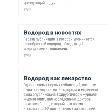
для
«рождающий воду»
здоровья
1783
Приборы
световой
терапии
Дезинфекторы
Водород в новостях
Аксессуары
Первая публикация, в которой упоминается
ИССЛЕДОВАНИЯ
газообразный водород, обладающий
медицинскими свойствами.
БЛОГ
1798
FAQ
ОТЗЫВЫ
КОНТАКТЫ
Водород как лекарство
Одна из самых первых публикаций, которые
была посвящена связи водорода и медицины
была опубликована в хирургичесом журнале.
Журнал описывал исследования доктора
Николаса Сенна, который в то время
использовал H2 для кишечных заболеваний.