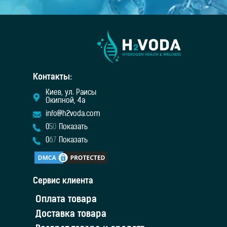
Контакты:
Киев, ул. Раисы
Окипной, 4а
info@h2voda.com
0
5
0
Показать
0
6
7
Показать
Сервис клиента
Оплата товара
Доставка товара