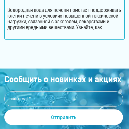
Водородная вода для печени помогает поддерживать
клетки печени в условиях повышенной токсической
нагрузки, связанной с алкоголем, лекарствами и
другими вредными веществами. Узнайте, как
молекулярный водород способствует снижению
оксидативного стресса и защите гепатоцитов. Печень
ежедневно выполняет огромный объем работы,
оставаясь при этом практически незаметной для
человека. Этот орган участвует в обмене веществ,
помогает переваривать пищу, синтезирует
Сообщить о новинках и акциях