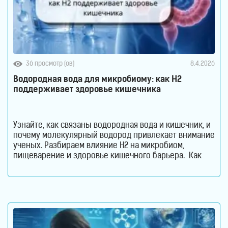
36 просмотр (ов)
8.4.2026
Водородная вода для микробиому: как H2
поддерживает здоровье кишечника
Узнайте, как связаны водородная вода и кишечник, и
почему молекулярный водород привлекает внимание
ученых. Разбираем влияние H2 на микробиом,
пищеварение и здоровье кишечного барьера. Как
водородная вода влияет на кишечник и микробиом.
Кишечник давно перестал считаться органом,
который отвечает только за переваривание пищи.
Сегодня ученые рассматривают его как одну из
важнейших систем организма. Именно здесь