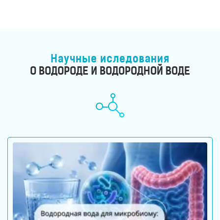
для
здоровья
Приборы
световой
терапии
Дезинфекторы
Научные иследования
О ВОДОРОДЕ И ВОДОРОДНОЙ ВОДЕ
Аксессуары
ИССЛЕДОВАНИЯ
БЛОГ
FAQ
ОТЗЫВЫ
КОНТАКТЫ