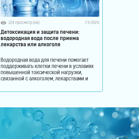
124 просмотр (ов)
7.9.2026
Детоксикация и защита печени:
водородная вода после приема
лекарства или алкоголя
Водородная вода для печени помогает
поддерживать клетки печени в условиях
повышенной токсической нагрузки,
связанной с алкоголем, лекарствами и
другими вредными веществами. Узнайте,
как молекулярный водород способствует
снижению оксидативного стресса и
защите гепатоцитов. Печень ежедневно
выполняет огромный объем работы,
оставаясь при этом практически
незаметной для человека. Этот орган
участвует в обмене веществ, помогает
переваривать пищу, синтезирует