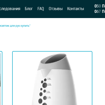
0
5
0
П
следования
Блог
FAQ
Отзывы
Контакты
0
6
7
П
исептик для рук купить”