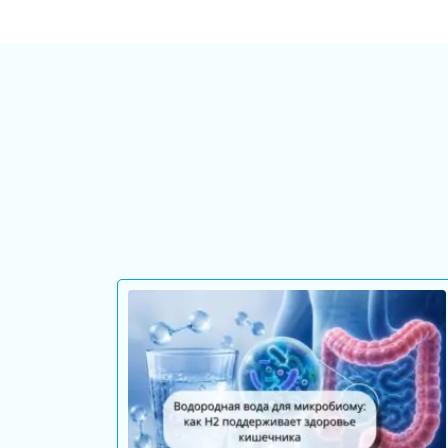
генераторы
Стационарные
генераторы
Водородные
кувшины
Водородные
бутылки
Водородные
ингаляторы
Водородные