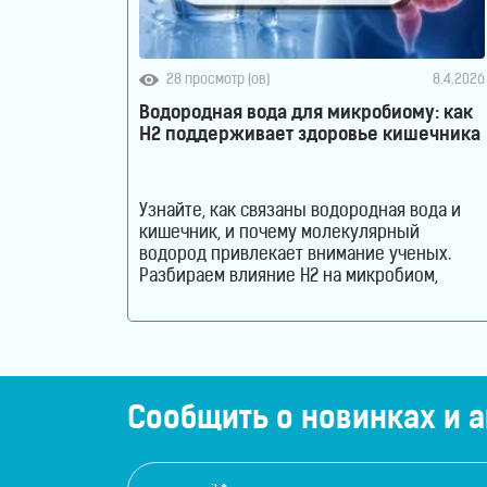
ванны
Кислородные
28 просмотр (ов)
8.4.2026
концентраторы
Водородная вода для микробиому: как
H2 поддерживает здоровье кишечника
Бьюти
продукты
Узнайте, как связаны водородная вода и
кишечник, и почему молекулярный
Бьюти
водород привлекает внимание ученых.
Разбираем влияние H2 на микробиом,
приборы
пищеварение и здоровье кишечного
барьера. Как водородная вода влияет на
Щетки
кишечник и микробиом. Кишечник давно
перестал считаться органом, который
для
отвечает только за переваривание пищи.
Сегодня ученые рассматривают его как
Сообщить о новинках и 
лица
одну из важнейших систем организма.
Именно здесь
и