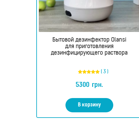
Бытовой дезинфектор Olansi
для приготовления
дезинфицирующего раствора
RU
UA
( 3 )
Магазин
Оценка
5.00
5300
грн.
из 5
Генераторы
водородной
В корзину
воды
Портативные