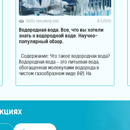
50611 просмотр (ов)
8.3.2026
Водородная вода. Все, что вы хотели
знать о водородной воде. Научно-
популярный обзор.
Содержание: Что такое водородная вода?
Водородная вода – это питьевая вода,
обогащенная молекулами водорода в
чистом газообразном виде (H2). На
английском водородная вода звучит как –
Hydrogen Rich Water (HRW) или Hydrogen
Water. В такой воде молекулы водорода не
вступают в химическую реакцию с
молекулами воды. Водород растворен в
воде. Поэтому водород содержится в
акциях