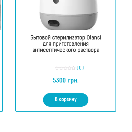
Бытовой стерилизатор Olansi
для приготовления
антисептического раствора
( 0 )
О
ц
5300
грн.
е
н
к
а
0
В корзину
и
з
5