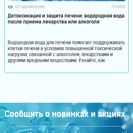
127 просмотр (ов)
7.9.2026
Детоксикация и защита печени: водородная вода
после приема лекарства или алкоголя
Водородная вода для печени помогает поддерживать
клетки печени в условиях повышенной токсической
нагрузки, связанной с алкоголем, лекарствами и
другими вредными веществами. Узнайте, как
молекулярный водород способствует снижению
оксидативного стресса и защите гепатоцитов. Печень
ежедневно выполняет огромный объем работы,
оставаясь при этом практически незаметной для
человека. Этот орган участвует в обмене веществ,
помогает переваривать пищу, синтезирует
Сообщить о новинках и акциях