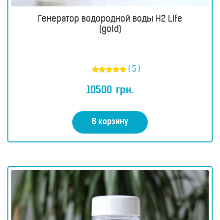
Генератор водородной воды H2 Life
(gold)
( 5 )
Оценка
5.00
10500
грн.
из 5
В корзину