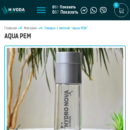
0
0
5
0
Показать
0
6
7
Показать
Главная
Магазин
Товары с меткой “aqua PEM”
U
AQUA PEM
UA
МАГАЗИН
Генераторы
водородной
воды
Портативные
генераторы
Стационарные
генераторы
Водородные
кувшины
Водородные
бутылки