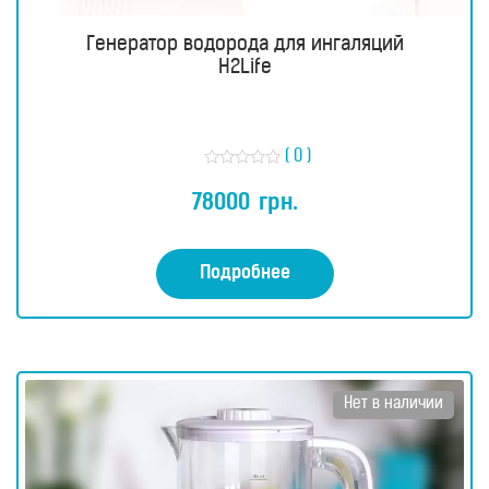
Генератор водорода для ингаляций
H2Life
( 0 )
О
ц
78000
грн.
е
н
к
а
0
Подробнее
и
з
5
Нет в наличии