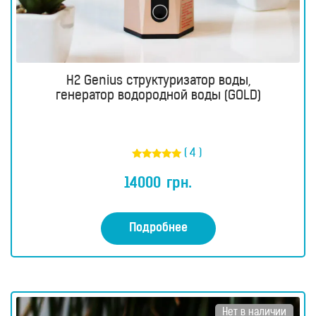
H2 Genius структуризатор воды,
генератор водородной воды (GOLD)
( 4 )
Оценка
5.00
14000
грн.
из 5
Подробнее
Нет в наличии