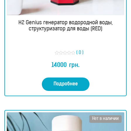
H2 Genius генератор водородной воды,
структуризатор для воды (RED)
( 0 )
О
ц
14000
грн.
е
н
к
а
0
Подробнее
и
з
5
Нет в наличии