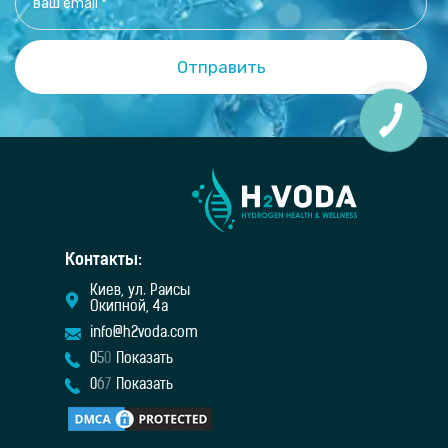
Контакты:
Киев, ул. Раисы
Окипной, 4а
info@h2voda.com
0
5
0
Показать
0
6
7
Показать