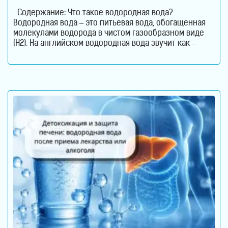
Содержание: Что такое водородная вода?
Водородная вода – это питьевая вода, обогащенная
молекулами водорода в чистом газообразном виде
(H2). На английском водородная вода звучит как –
Hydrogen Rich Water (HRW) или Hydrogen Water. В такой
воде молекулы водорода не вступают в химическую
реакцию с молекулами воды. Водород растворен в
воде. Поэтому водород содержится в