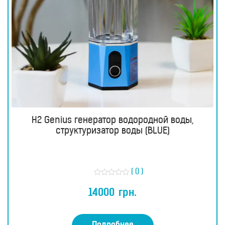
H2 Genius генератор водородной воды,
структуризатор воды (BLUE)
( 0 )
О
ц
14000
грн.
е
н
к
а
0