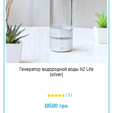
Генератор водородной воды H2 Life
(silver)
( 3 )
Оценка
5.00
10500
грн.
из 5