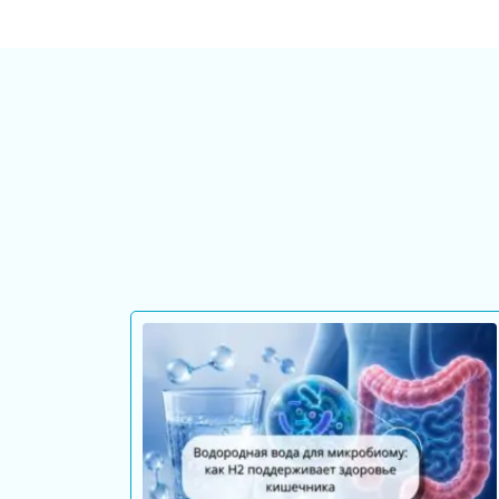
генераторы
Стационарные
генераторы
Водородные
кувшины
Водородные
бутылки
Водородные
ингаляторы
Водородные