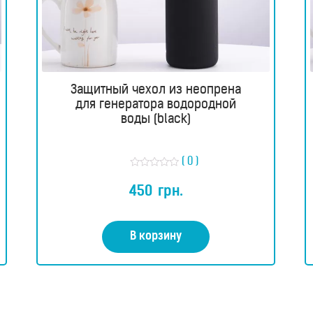
Защитный чехол из неопрена
для генератора водородной
воды (black)
( 0 )
О
ц
450
грн.
е
н
к
а
0
В корзину
и
з
5