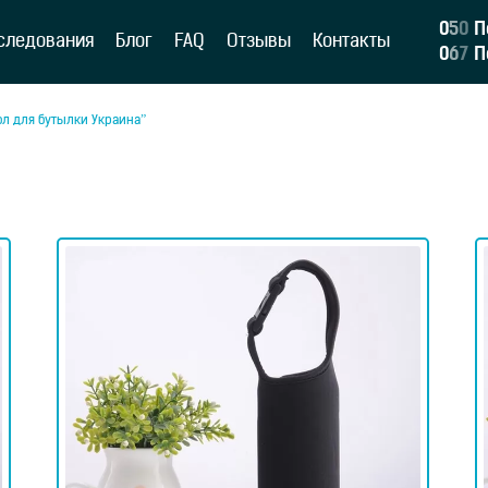
0
5
0
П
следования
Блог
FAQ
Отзывы
Контакты
0
6
7
П
ол для бутылки Украина”