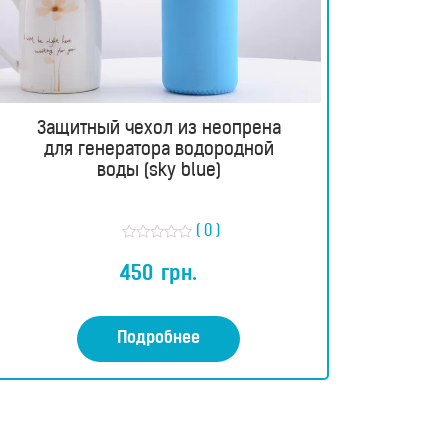
Защитный чехол из неопрена
для генератора водородной
воды (sky blue)
( 0 )
О
ц
450
грн.
е
н
к
а
0
Подробнее
и
з
5