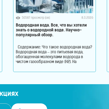
50587 просмотр (ов)
8.3.2026
Водородная вода. Все, что вы хотели
знать о водородной воде. Научно-
популярный обзор.
Содержание: Что такое водородная вода?
Водородная вода – это питьевая вода,
обогащенная молекулами водорода в
чистом газообразном виде (H2). На
английском водородная вода звучит как –
Hydrogen Rich Water (HRW) или Hydrogen
Water. В такой воде молекулы водорода не
вступают в химическую реакцию с
молекулами воды. Водород растворен в
воде. Поэтому водород содержится в
акциях