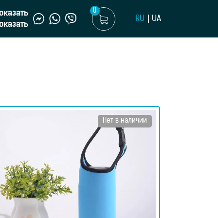
0
оказать
RU
UA
оказать
Нет в наличии