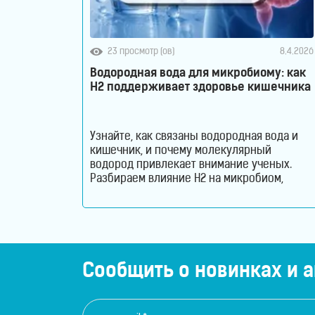
ванны
Кислородные
23 просмотр (ов)
8.4.2026
концентраторы
Водородная вода для микробиому: как
H2 поддерживает здоровье кишечника
Бьюти
продукты
Узнайте, как связаны водородная вода и
кишечник, и почему молекулярный
Бьюти
водород привлекает внимание ученых.
Разбираем влияние H2 на микробиом,
приборы
пищеварение и здоровье кишечного
барьера. Как водородная вода влияет на
Щетки
кишечник и микробиом. Кишечник давно
перестал считаться органом, который
для
отвечает только за переваривание пищи.
Сегодня ученые рассматривают его как
Сообщить о новинках и 
лица
одну из важнейших систем организма.
Именно здесь
и