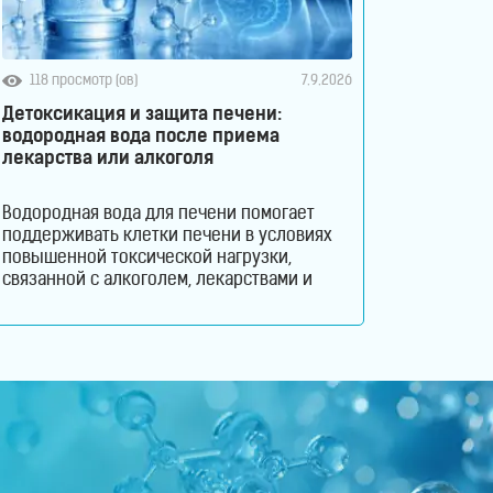
118 просмотр (ов)
7.9.2026
Детоксикация и защита печени:
водородная вода после приема
лекарства или алкоголя
Водородная вода для печени помогает
поддерживать клетки печени в условиях
повышенной токсической нагрузки,
связанной с алкоголем, лекарствами и
другими вредными веществами. Узнайте,
как молекулярный водород способствует
снижению оксидативного стресса и
защите гепатоцитов. Печень ежедневно
выполняет огромный объем работы,
оставаясь при этом практически
незаметной для человека. Этот орган
участвует в обмене веществ, помогает
переваривать пищу, синтезирует