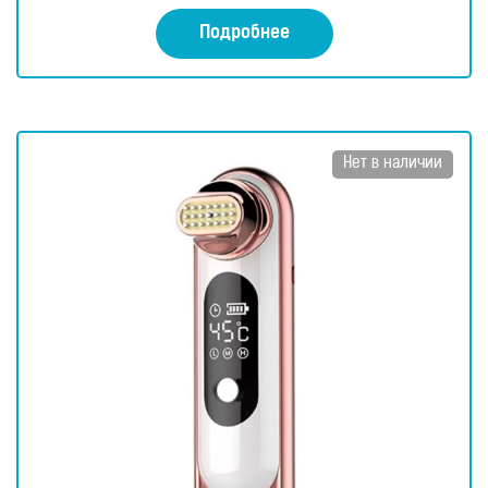
а
0
Подробнее
и
з
5
Нет в наличии