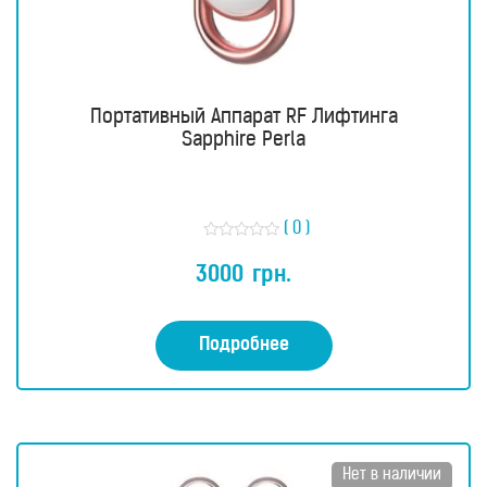
Портативный Аппарат RF Лифтинга
Sapphire Perla
( 0 )
О
ц
3000
грн.
е
н
к
а
0
Подробнее
и
з
5
Нет в наличии