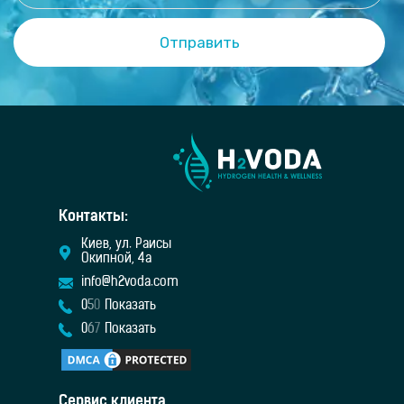
Контакты:
Киев, ул. Раисы
Окипной, 4а
info@h2voda.com
0
5
0
Показать
0
6
7
Показать
Сервис клиента