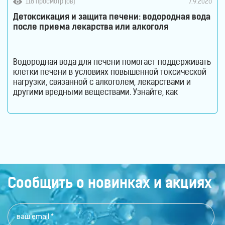
118 просмотр (ов)
7.9.2026
Детоксикация и защита печени: водородная вода
после приема лекарства или алкоголя
Водородная вода для печени помогает поддерживать
клетки печени в условиях повышенной токсической
нагрузки, связанной с алкоголем, лекарствами и
другими вредными веществами. Узнайте, как
молекулярный водород способствует снижению
оксидативного стресса и защите гепатоцитов. Печень
ежедневно выполняет огромный объем работы,
оставаясь при этом практически незаметной для
человека. Этот орган участвует в обмене веществ,
помогает переваривать пищу, синтезирует
Сообщить о новинках и акциях