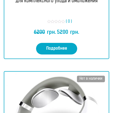
для комплексного ухода и омоложения
( 0 )
О
ц
6200
грн.
5200
грн.
е
н
к
а
0
Подробнее
и
з
5
Нет в наличии