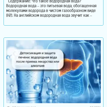
Содержание: Что такое водородная вода?
Водородная вода – это питьевая вода, обогащенная
молекулами водорода в чистом газообразном виде
(H2). На английском водородная вода звучит как –
Hydrogen Rich Water (HRW) или Hydrogen Water. В такой
воде молекулы водорода не вступают в химическую
реакцию с молекулами воды. Водород растворен в
воде. Поэтому водород содержится в