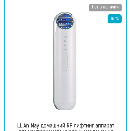
для
здоровья
Нет в наличии
Приборы
16 %
световой
терапии
Дезинфекторы
Аксессуары
ИССЛЕДОВАНИЯ
БЛОГ
FAQ
ОТЗЫВЫ
КОНТАКТЫ
LL An May домашний RF лифтинг аппарат