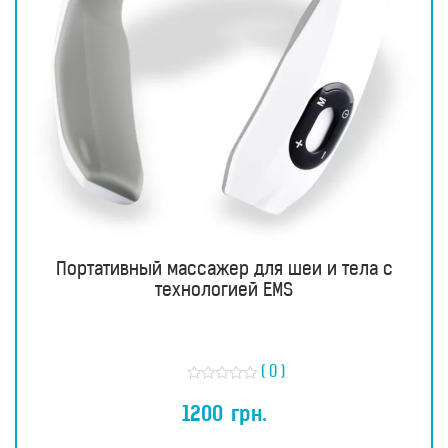
Портативный массажер для шеи и тела с
технологией EMS
( 0 )
О
ц
1200
грн.
е
н
к