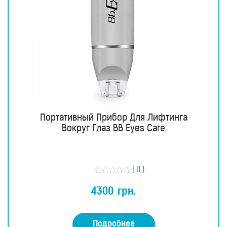
Портативный Прибор Для Лифтинга
Вокруг Глаз BB Eyes Care
( 0 )
О
ц
4300
грн.
е
н
к
а
0
Подробнее
и