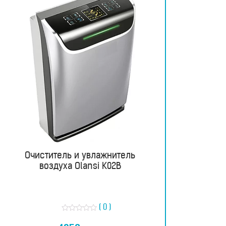
Очиститель и увлажнитель
воздуха Olansi K02B
( 0 )
О
ц