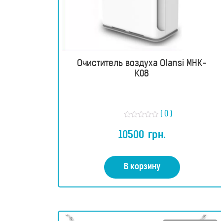
Очиститель воздуха Olansi МНК-
K08
( 0 )
О
ц
10500
грн.
е
н
к
а
0
В корзину
и
з
5