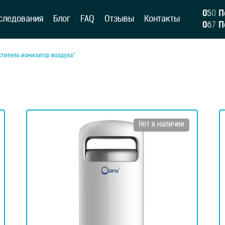
0
5
0
П
следования
Блог
FAQ
Отзывы
Контакты
0
6
7
П
ститель ионизатор воздуха”
Нет в наличии