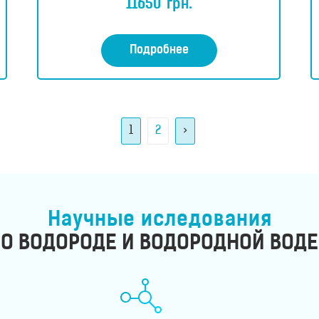
11650
грн.
е
н
к
а
0
Подробнее
и
з
5
1
2
>
Научные иследования
О ВОДОРОДЕ И ВОДОРОДНОЙ ВОДЕ