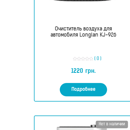
Водородные
ванны
Очиститель воздуха для
Кислородные
автомобиля Longlan KJ-926
концентраторы
Бьюти
( 0 )
О
продукты
ц
1220
грн.
е
н
к
Бьюти
а
0
Подробнее
приборы
и
з
5
Щетки
для
Нет в наличии
лица