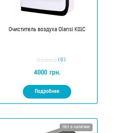
Очиститель воздуха Olansi K01C
( 0 )
О
ц
4000
грн.
е
н
к
а
0
Подробнее
и
з
5
Нет в наличии