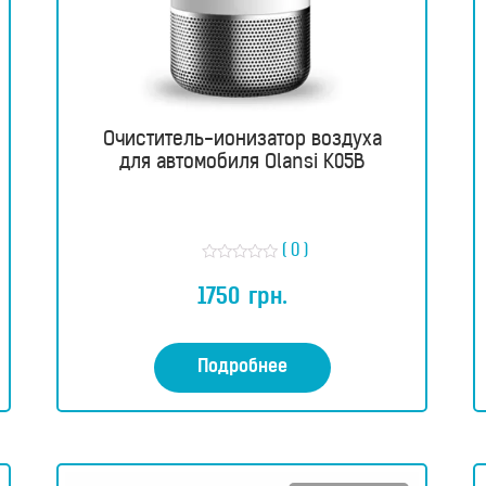
Очиститель-ионизатор воздуха
для автомобиля Olansi K05B
( 0 )
О
ц
1750
грн.
е
н
к
а
0
Подробнее
и
з
5