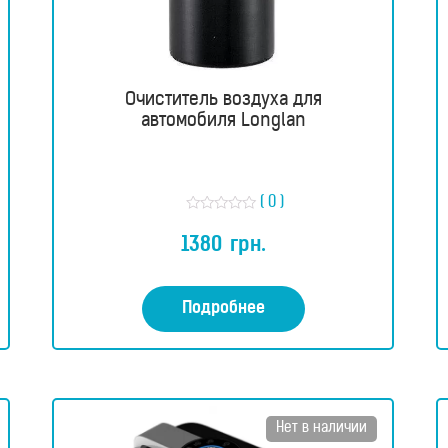
Очиститель воздуха для
автомобиля Longlan
( 0 )
О
ц
1380
грн.
е
н
к
а
0
Подробнее
и
з
5
Нет в наличии