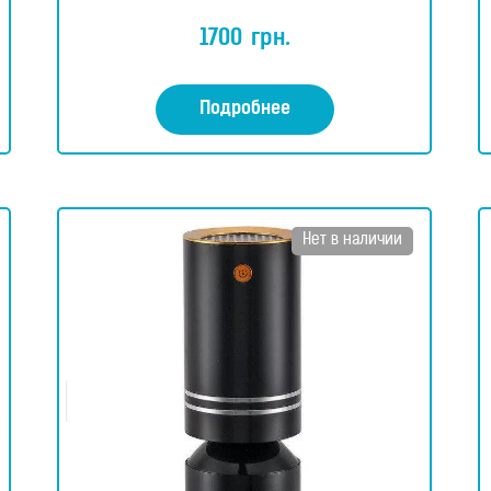
О
ц
1700
грн.
е
н
к
а
0
Подробнее
и
з
5
Нет в наличии