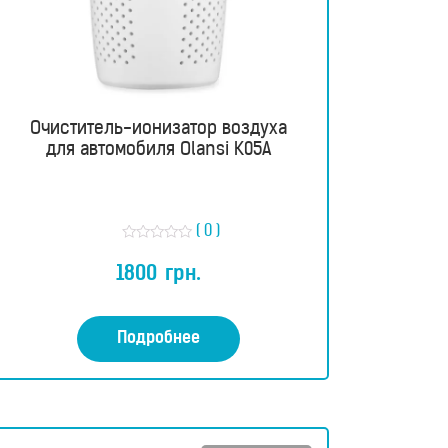
Очиститель-ионизатор воздуха
для автомобиля Olansi K05A
( 0 )
О
ц
1800
грн.
е
н
к
а
0
Подробнее
и
з
5