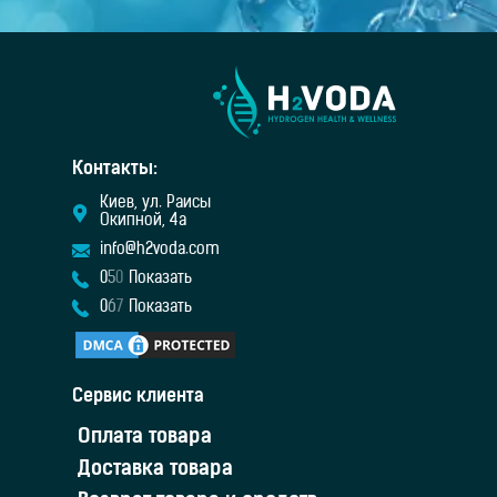
Контакты:
Киев, ул. Раисы
Окипной, 4а
info@h2voda.com
0
5
0
Показать
0
6
7
Показать
Сервис клиента
Оплата товара
Доставка товара