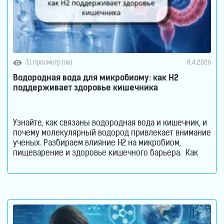
31 просмотр (ов)
8.4.2026
Водородная вода для микробиому: как H2
поддерживает здоровье кишечника
Узнайте, как связаны водородная вода и кишечник, и
почему молекулярный водород привлекает внимание
ученых. Разбираем влияние H2 на микробиом,
пищеварение и здоровье кишечного барьера. Как
водородная вода влияет на кишечник и микробиом.
Кишечник давно перестал считаться органом,
который отвечает только за переваривание пищи.
Сегодня ученые рассматривают его как одну из
важнейших систем организма. Именно здесь