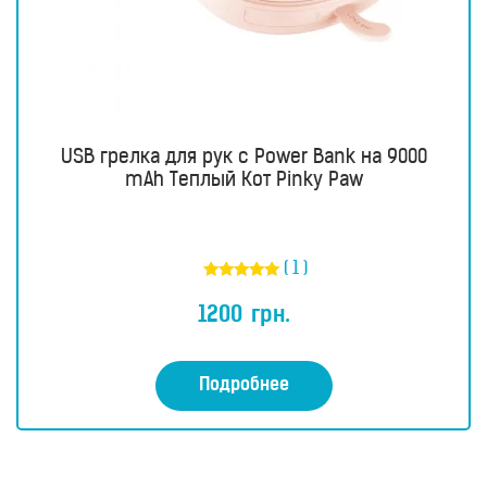
Водородные
ингаляторы
Водородные
ванны
Кислородные
концентраторы
USB грелка для рук с Power Bank на 9000
mAh Теплый Кот Pinky Paw
Бьюти
приборы
Щетки
для
лица
( 1 )
и
Оценка
тела
5.00
1200
грн.
из 5
Фотоэпиляторы
Очистители
Подробнее
воздуха
Измерительные
приборы
Товары