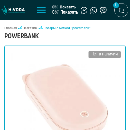
0
0
5
0
Показать
0
6
7
Показать
Главная
Магазин
Товары с меткой “powerbank”
U
POWERBANK
UA
МАГАЗИН
Нет в наличии
Генераторы
водородной
воды
Портативные
генераторы
Стационарные
генераторы
Водородные
кувшины
Водородные
бутылки