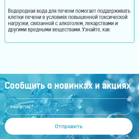
Водородная вода для печени помогает поддерживать
клетки печени в условиях повышенной токсической
нагрузки, связанной с алкоголем, лекарствами и
другими вредными веществами. Узнайте, как
молекулярный водород способствует снижению
оксидативного стресса и защите гепатоцитов. Печень
ежедневно выполняет огромный объем работы,
оставаясь при этом практически незаметной для
человека. Этот орган участвует в обмене веществ,
помогает переваривать пищу, синтезирует
Сообщить о новинках и акциях