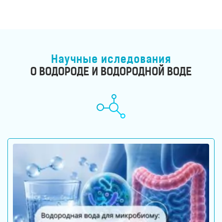
для
здоровья
Приборы
световой
терапии
Дезинфекторы
Научные иследования
О ВОДОРОДЕ И ВОДОРОДНОЙ ВОДЕ
Аксессуары
ИССЛЕДОВАНИЯ
БЛОГ
FAQ
ОТЗЫВЫ
КОНТАКТЫ