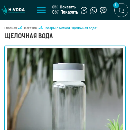
0
0
5
0
Показать
0
6
7
Показать
Главная
Магазин
Товары с меткой “щелочная вода”
U
ЩЕЛОЧНАЯ ВОДА
UA
МАГАЗИН
Генераторы
водородной
воды
Портативные
генераторы
Стационарные
генераторы
Водородные
кувшины
Водородные
бутылки