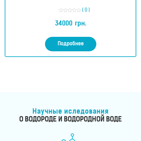
( 0 )
О
ц
34000
грн.
е
н
к
а
0
Подробнее
и
з
5
Научные иследования
О ВОДОРОДЕ И ВОДОРОДНОЙ ВОДЕ