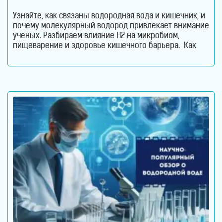
Узнайте, как связаны водородная вода и кишечник, и
почему молекулярный водород привлекает внимание
ученых. Разбираем влияние H2 на микробиом,
пищеварение и здоровье кишечного барьера. Как
водородная вода влияет на кишечник и микробиом.
Кишечник давно перестал считаться органом,
который отвечает только за переваривание пищи.
Сегодня ученые рассматривают его как одну из
важнейших систем организма. Именно здесь