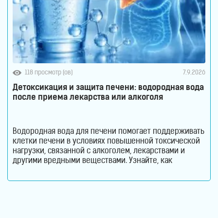
118 просмотр (ов)
7.9.2026
Детоксикация и защита печени: водородная вода
после приема лекарства или алкоголя
Водородная вода для печени помогает поддерживать
клетки печени в условиях повышенной токсической
нагрузки, связанной с алкоголем, лекарствами и
другими вредными веществами. Узнайте, как
молекулярный водород способствует снижению
оксидативного стресса и защите гепатоцитов. Печень
ежедневно выполняет огромный объем работы,
оставаясь при этом практически незаметной для
человека. Этот орган участвует в обмене веществ,