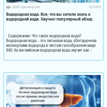
50587 просмотр (ов)
8.3.2026
Водородная вода. Все, что вы хотели знать о
водородной воде. Научно-популярный обзор.
Содержание: Что такое водородная вода?
Водородная вода – это питьевая вода, обогащенная
молекулами водорода в чистом газообразном виде
(H2). На английском водородная вода звучит как –
Hydrogen Rich Water (HRW) или Hydrogen Water. В такой
воде молекулы водорода не вступают в химическую
реакцию с молекулами воды. Водород растворен в
воде. Поэтому водород содержится в