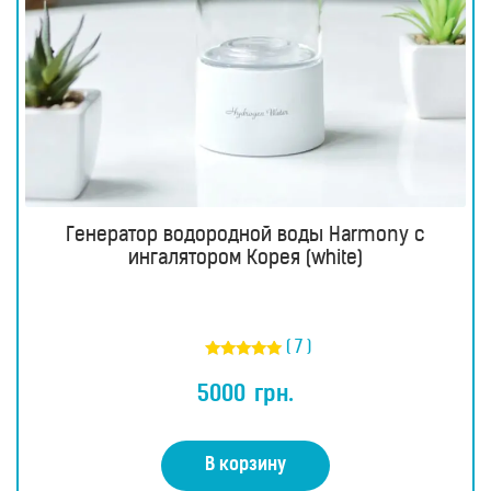
Водородные
ингаляторы
Водородные
ванны
Кислородные
концентраторы
Бьюти
приборы
Генератор водородной воды Harmony с
Щетки
для
ингалятором Корея (white)
лица
и
тела
Фотоэпиляторы
( 7 )
Оценка
Очистители
4.86
воздуха
5000
грн.
из 5
Измерительные
приборы
В корзину
Товары