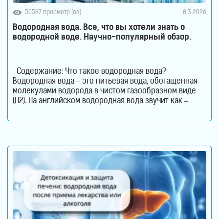
50587 просмотр (ов)
8.3.2026
Водородная вода. Все, что вы хотели знать о
водородной воде. Научно-популярный обзор.
Содержание: Что такое водородная вода?
Водородная вода – это питьевая вода, обогащенная
молекулами водорода в чистом газообразном виде
(H2). На английском водородная вода звучит как –
Hydrogen Rich Water (HRW) или Hydrogen Water. В такой
воде молекулы водорода не вступают в химическую
реакцию с молекулами воды. Водород растворен в
воде. Поэтому водород содержится в