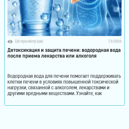
118 просмотр (ов)
7.9.2026
Детоксикация и защита печени: водородная вода
после приема лекарства или алкоголя
Водородная вода для печени помогает поддерживать
клетки печени в условиях повышенной токсической
нагрузки, связанной с алкоголем, лекарствами и
другими вредными веществами. Узнайте, как
молекулярный водород способствует снижению
оксидативного стресса и защите гепатоцитов. Печень
ежедневно выполняет огромный объем работы,
оставаясь при этом практически незаметной для
человека. Этот орган участвует в обмене веществ,
помогает переваривать пищу, синтезирует