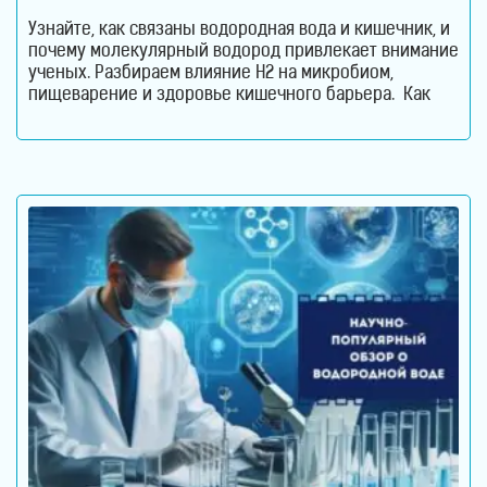
Узнайте, как связаны водородная вода и кишечник, и
почему молекулярный водород привлекает внимание
ученых. Разбираем влияние H2 на микробиом,
пищеварение и здоровье кишечного барьера. Как
водородная вода влияет на кишечник и микробиом.
Кишечник давно перестал считаться органом,
который отвечает только за переваривание пищи.
Сегодня ученые рассматривают его как одну из
важнейших систем организма. Именно здесь