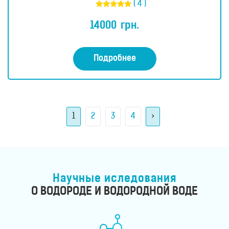
( 4 )
Оценка
5.00
14000
грн.
из 5
Подробнее
1
2
3
4
>
Научные иследования
О ВОДОРОДЕ И ВОДОРОДНОЙ ВОДЕ