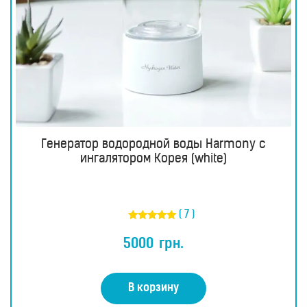
Генератор водородной воды Harmony с
ингалятором Корея (white)
( 7 )
Оценка
4.86
5000
грн.
из 5
В корзину