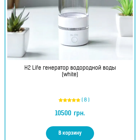
H2 Life генератор водородной воды
(white)
( 8 )
Оценка
4.75
10500
грн.
из 5
В корзину