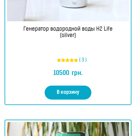
Генератор водородной воды H2 Life
(silver)
( 3 )
Оценка
5.00
10500
грн.
из 5
В корзину