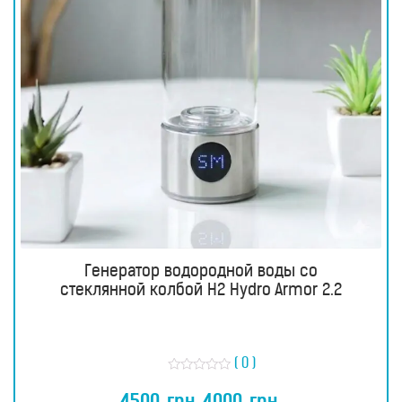
Генератор водородной воды со
стеклянной колбой H2 Hydro Armor 2.2
( 0 )
О
ц