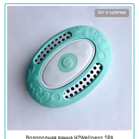
для
здоровья
Нет в наличии
Приборы
световой
терапии
Дезинфекторы
Аксессуары
ИССЛЕДОВАНИЯ
БЛОГ
FAQ
ОТЗЫВЫ
КОНТАКТЫ
Водородная ванна H2Wellness SPA