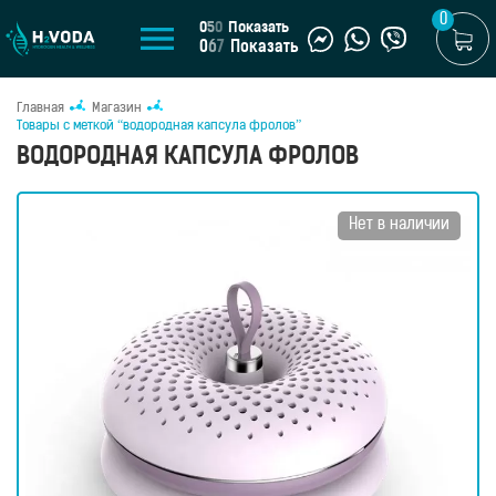
0
0
5
0
Показать
0
6
7
Показать
Главная
Магазин
U
Товары с меткой “водородная капсула фролов”
ВОДОРОДНАЯ КАПСУЛА ФРОЛОВ
UA
МАГАЗИН
Нет в наличии
Генераторы
водородной
воды
Портативные
генераторы
Стационарные
генераторы
Водородные
кувшины
Водородные
бутылки