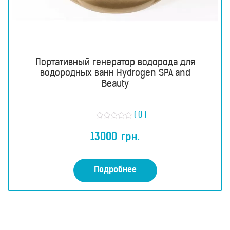
Портативный генератор водорода для
водородных ванн Hydrogen SPA and
Beauty
( 0 )
О
ц
13000
грн.
е
н
к
а
0
Подробнее
и
з
5