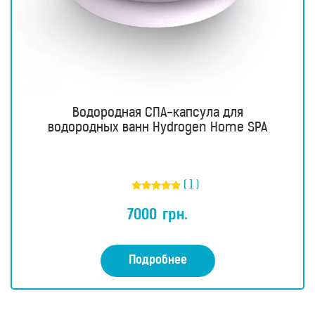
Водородные
ингаляторы
Водородные
ванны
Кислородные
концентраторы
Водородная СПА-капсула для
Бьюти
водородных ванн Hydrogen Home SPA
приборы
Щетки
для
лица
и
( 1 )
тела
Оценка
5.00
7000
грн.
из 5
Фотоэпиляторы
Очистители
воздуха
Подробнее
Измерительные
приборы
Товары