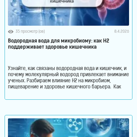
35 просмотр (ов)
8.4.2026
Водородная вода для микробиому: как H2
поддерживает здоровье кишечника
Узнайте, как связаны водородная вода и кишечник, и
почему молекулярный водород привлекает внимание
ученых. Разбираем влияние H2 на микробиом,
пищеварение и здоровье кишечного барьера. Как
водородная вода влияет на кишечник и микробиом.
Кишечник давно перестал считаться органом,
который отвечает только за переваривание пищи.
Сегодня ученые рассматривают его как одну из
важнейших систем организма. Именно здесь