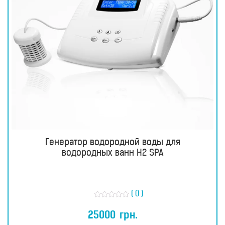
Генератор водородной воды для
водородных ванн H2 SPA
( 0 )
О
ц
25000
грн.
е
н