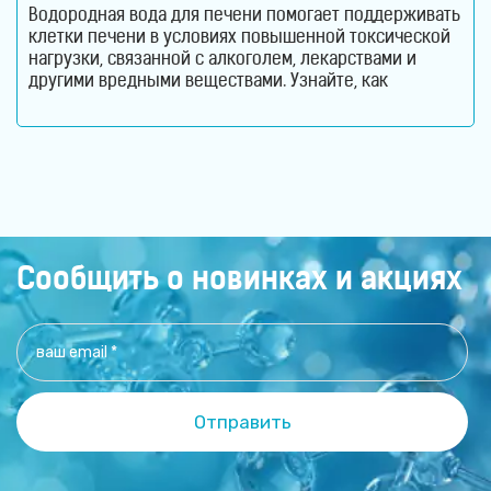
Водородная вода для печени помогает поддерживать
клетки печени в условиях повышенной токсической
нагрузки, связанной с алкоголем, лекарствами и
другими вредными веществами. Узнайте, как
молекулярный водород способствует снижению
оксидативного стресса и защите гепатоцитов. Печень
ежедневно выполняет огромный объем работы,
оставаясь при этом практически незаметной для
человека. Этот орган участвует в обмене веществ,
помогает переваривать пищу, синтезирует
Сообщить о новинках и акциях