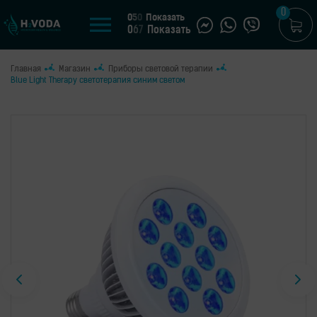
0
0
5
0
Показать
0
6
7
Показать
Главная
Магазин
Приборы световой терапии
U
Blue Light Therapy светотерапия синим светом
UA
МАГАЗИН
Генераторы
водородной
воды
Портативные
генераторы
Стационарные
генераторы
Водородные
кувшины
Водородные
бутылки