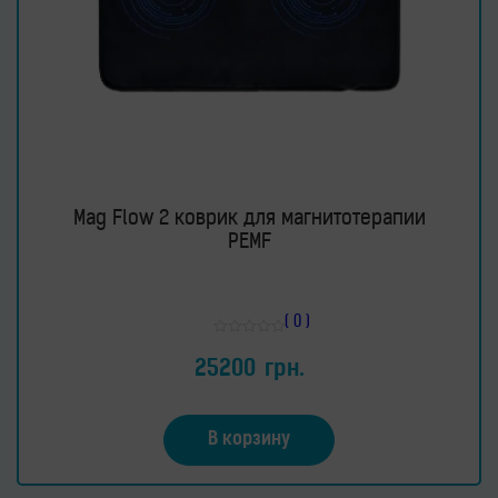
Mag Flow 2 коврик для магнитотерапии
PEMF
( 0 )
Оценка
0
25200
грн.
из
5
В корзину