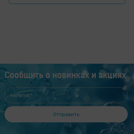
способствует снижению оксидативного стресса и
защите гепатоцитов. Печень ежедневно
выполняет огромный объем работы, оставаясь
при этом практически незаметной для человека.
Этот орган участвует в обмене веществ, помогает
переваривать пищу, синтезирует
Сообщить о новинках и акциях