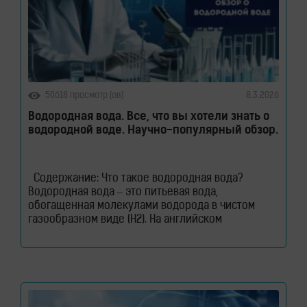
50618 просмотр (ов)
8.3.2026
Водородная вода. Все, что вы хотели знать о
водородной воде. Научно-популярный обзор.
Содержание: Что такое водородная вода?
Водородная вода – это питьевая вода,
обогащенная молекулами водорода в чистом
газообразном виде (H2). На английском
водородная вода звучит как – Hydrogen Rich
Water (HRW) или Hydrogen Water. В такой воде
молекулы водорода не вступают в химическую
реакцию с молекулами воды. Водород растворен
в воде. Поэтому водород содержится в