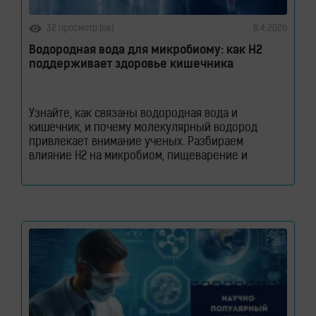
32 просмотр (ов)
8.4.2026
Водородная вода для микробиому: как H2
поддерживает здоровье кишечника
Узнайте, как связаны водородная вода и
кишечник, и почему молекулярный водород
привлекает внимание ученых. Разбираем
влияние H2 на микробиом, пищеварение и
здоровье кишечного барьера. Как водородная
вода влияет на кишечник и микробиом. Кишечник
давно перестал считаться органом, который
отвечает только за переваривание пищи. Сегодня
ученые рассматривают его как одну из
важнейших систем организма. Именно здесь