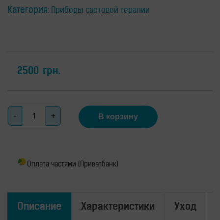
для
здоровья
Категория:
Приборы световой терапии
Приборы
световой
терапии
Дезинфекторы
2500
грн.
Аксессуары
ИССЛЕДОВАНИЯ
БЛОГ
Количество
В корзину
FAQ
ОТЗЫВЫ
КОНТАКТЫ
Оплата частями (Приватбанк)
Описание
Характеристики
Уход