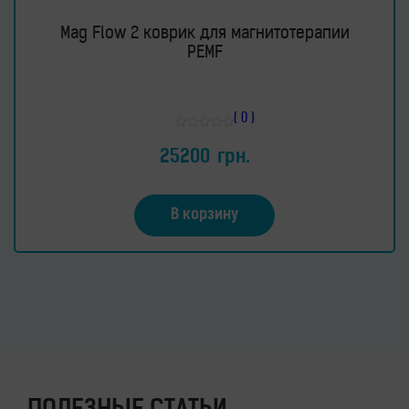
Mag Flow 2 коврик для магнитотерапии
PEMF
( 0 )
Оценка
0
25200
грн.
из
5
В корзину