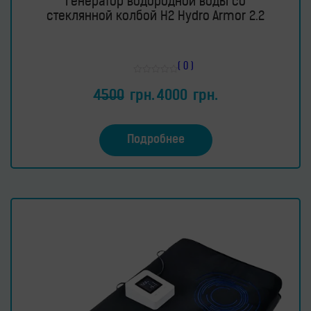
Генератор водородной воды со
стеклянной колбой H2 Hydro Armor 2.2
( 0 )
Оценка
0
4500
грн.
4000
грн.
из
5
Подробнее