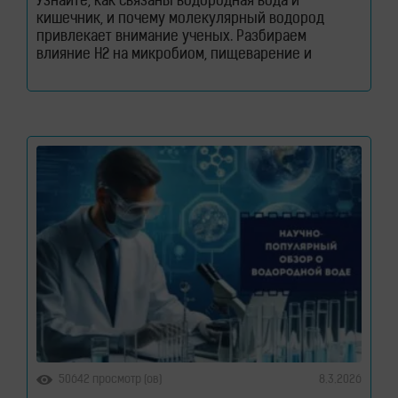
Узнайте, как связаны водородная вода и
кишечник, и почему молекулярный водород
привлекает внимание ученых. Разбираем
влияние H2 на микробиом, пищеварение и
здоровье кишечного барьера. Как водородная
вода влияет на кишечник и микробиом. Кишечник
давно перестал считаться органом, который
отвечает только за переваривание пищи. Сегодня
ученые рассматривают его как одну из
важнейших систем организма. Именно здесь
50642 просмотр (ов)
8.3.2026