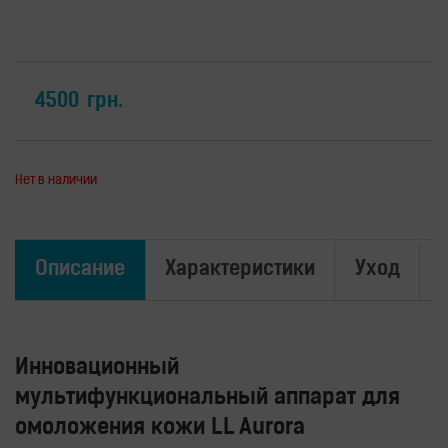
для
здоровья
Приборы
световой
терапии
4500
грн.
Дезинфекторы
Аксессуары
ИССЛЕДОВАНИЯ
Нет в наличии
БЛОГ
FAQ
Описание
Характеристики
Уход
ОТЗЫВЫ
КОНТАКТЫ
Инновационный
мультифункциональный аппарат для
омоложения кожи LL Aurora