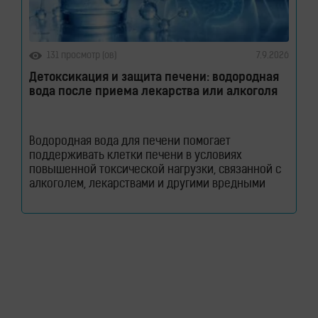
131 просмотр (ов)
7.9.2026
Детоксикация и защита печени: водородная
вода после приема лекарства или алкоголя
Водородная вода для печени помогает
поддерживать клетки печени в условиях
повышенной токсической нагрузки, связанной с
алкоголем, лекарствами и другими вредными
веществами. Узнайте, как молекулярный водород
способствует снижению оксидативного стресса и
защите гепатоцитов. Печень ежедневно
выполняет огромный объем работы, оставаясь
при этом практически незаметной для человека.
Этот орган участвует в обмене веществ, помогает
переваривать пищу, синтезирует