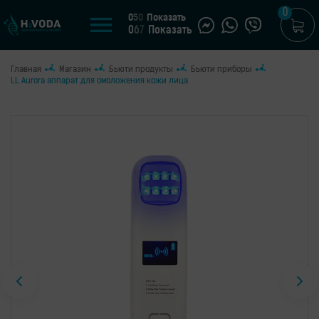
0
0
5
0
Показать
0
6
7
Показать
Главная
Магазин
Бьюти продукты
Бьюти приборы
U
LL Aurora аппарат для омоложения кожи лица
UA
МАГАЗИН
Генераторы
водородной
воды
Портативные
генераторы
Стационарные
генераторы
Водородные
кувшины
Водородные
бутылки