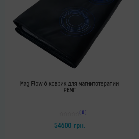
Mag Flow 6 коврик для магнитотерапии
PEMF
( 0 )
Оценка
0
54600
грн.
из
5