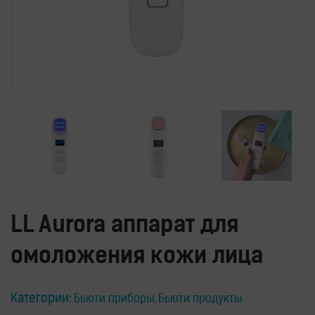
Водородные
ингаляторы
Водородные
ванны
Кислородные
концентраторы
Бьюти
приборы
Щетки
для
лица
и
тела
Фотоэпиляторы
LL Aurora аппарат для
Очистители
воздуха
омоложения кожи лица
Измерительные
приборы
Категории:
Бьюти приборы
Бьюти продукты
,
Товары