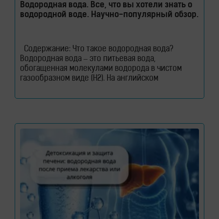
Водородная вода. Все, что вы хотели знать о
водородной воде. Научно-популярный обзор.
Содержание: Что такое водородная вода?
Водородная вода – это питьевая вода,
обогащенная молекулами водорода в чистом
газообразном виде (H2). На английском
водородная вода звучит как – Hydrogen Rich
Water (HRW) или Hydrogen Water. В такой воде
молекулы водорода не вступают в химическую
реакцию с молекулами воды. Водород растворен
в воде. Поэтому водород содержится в