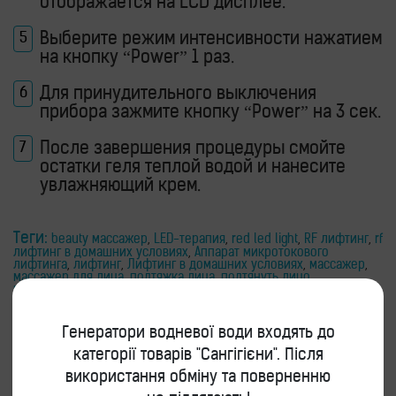
отображается на LCD дисплее.
Выберите режим интенсивности нажатием
на кнопку “Power” 1 раз.
Для принудительного выключения
прибора зажмите кнопку “Power” на 3 сек.
После завершения процедуры смойте
остатки геля теплой водой и нанесите
увлажняющий крем.
Теги:
beauty массажер
,
LED-терапия
,
red led light
,
RF лифтинг
,
rf
лифтинг в домашних условиях
,
Аппарат микротокового
лифтинга
,
лифтинг
,
Лифтинг в домашних условиях
,
массажер
,
массажер для лица
,
подтяжка лица
,
подтянуть лицо
,
портативный прибор для лифтинга
,
прибор для рф лифтинга
,
РФ лифтинг
Генератори водневої води входять до
категорії товарів "Сангігієни". Після
Отзывы
використання обміну та поверненню