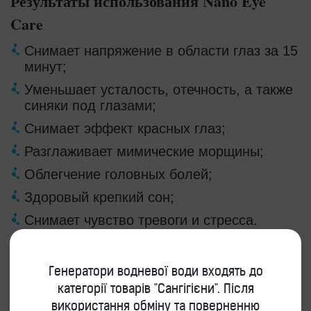
Результаты
использования Nano
Eye
Care
Снимает напряжение в области глаз за 15
минут;
Уменьшает усталость, отечность, а также
синяки под глазами;
Снимает эффект красных глаз;
Разглаживает мимические морщины;
Облегчение головных болей;
Здоровый крепкий сон;
Снимает чувство тревоги и стресса.
Генератори водневої води входять до
категорії товарів "Сангігієни". Після
використання обміну та поверненню