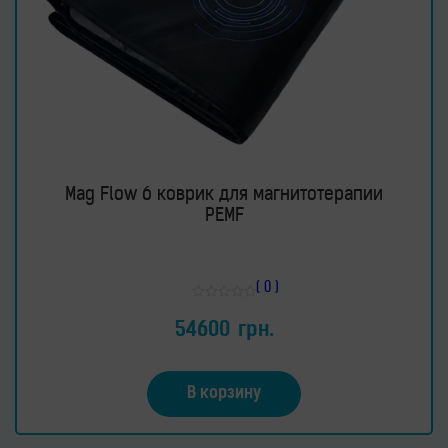
Mag Flow 6 коврик для магнитотерапии
PEMF
( 0 )
Оценка
0
54600
грн.
из
5
В корзину