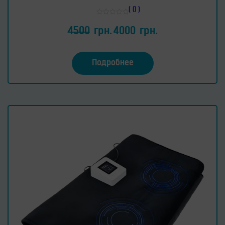
( 0 )
Оценка
0
4500
грн.
4000
грн.
из
5
Подробнее