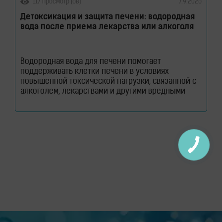
117 просмотр (ов)
7.9.2026
Детоксикация и защита печени: водородная
вода после приема лекарства или алкоголя
Водородная вода для печени помогает
поддерживать клетки печени в условиях
повышенной токсической нагрузки, связанной с
алкоголем, лекарствами и другими вредными
веществами. Узнайте, как молекулярный водород
способствует снижению оксидативного стресса и
защите гепатоцитов. Печень ежедневно
выполняет огромный объем работы, оставаясь
при этом практически незаметной для человека.
Этот орган участвует в обмене веществ, помогает
переваривать пищу, синтезирует