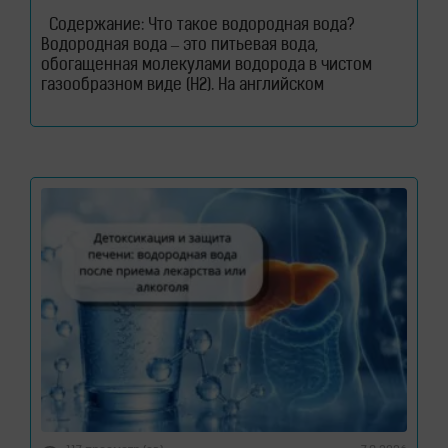
Содержание: Что такое водородная вода?
Водородная вода – это питьевая вода,
обогащенная молекулами водорода в чистом
газообразном виде (H2). На английском
водородная вода звучит как – Hydrogen Rich
Water (HRW) или Hydrogen Water. В такой воде
молекулы водорода не вступают в химическую
реакцию с молекулами воды. Водород растворен
в воде. Поэтому водород содержится в