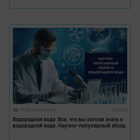
здоровье кишечного барьера. Как водородная
вода влияет на кишечник и микробиом. Кишечник
давно перестал считаться органом, который
отвечает только за переваривание пищи. Сегодня
ученые рассматривают его как одну из
важнейших систем организма. Именно здесь
50587 просмотр (ов)
8.3.2026
Водородная вода. Все, что вы хотели знать о
водородной воде. Научно-популярный обзор.