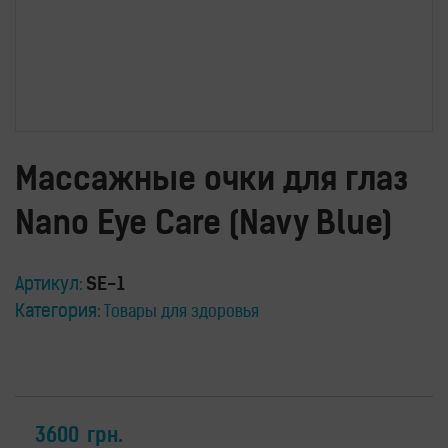
Водородные
ингаляторы
Водородные
ванны
Кислородные
концентраторы
Бьюти
Массажные очки для глаз
приборы
Щетки
Nano Eye Care (Navy Blue)
для
лица
и
тела
Артикул:
SE-1
Фотоэпиляторы
Категория:
Товары для здоровья
Очистители
воздуха
Измерительные
приборы
3600
грн.
Товары