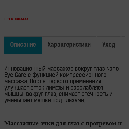
для
здоровья
Приборы
световой
Нет в наличии
терапии
Дезинфекторы
Аксессуары
Описание
Характеристики
Уход
ИССЛЕДОВАНИЯ
БЛОГ
Инновационный массажер вокруг глаз Nano
FAQ
Eye Care c функцией компрессионного
ОТЗЫВЫ
массажа. После первого применения
улучшает отток лимфы и расслабляет
КОНТАКТЫ
мышцы вокруг глаз, снимает отёчность и
уменьшает мешки под глазами.
Массажные очки для глаз с прогревом и