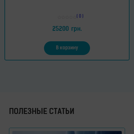
( 0 )
Оценка
0
25200
грн.
из
5
В корзину
ПОЛЕЗНЫЕ СТАТЬИ