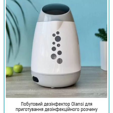
прилади
Товари
для
здоров’я
Прилади
світлової
терапії
Дезінфектори
Аксесуари
ДОСЛІДЖЕННЯ
БЛОГ
FAQ
ВІДГУКИ
КОНТАКТИ
Побутовий дезінфектор Olansi для
приготування дезінфекційного розчину