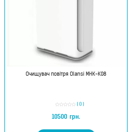
Очищувач повітря Olansi МНК-K08
( 0 )
О
ц
10500
грн.
і
н
е
н