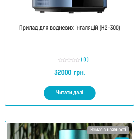
Прилад для водневих інгаляцій (H2-300)
( 0 )
О
ц
32000
грн.
і
н
е
н
о
Читати далі
в
0
з
5
Немає в наявності