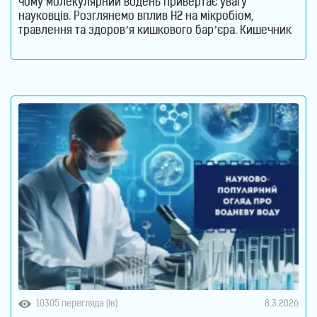
чому молекулярний водень привертає увагу
науковців. Розглянемо вплив H2 на мікробіом,
травлення та здоров’я кишкового бар’єра. Кишечник
давно перестав вважатися органом, який відповідає
лише за перетравлення їжі. Сьогодні науковці
розглядають його як одну з найважливіших систем
організму. Саме тут знаходиться більшість імунних
клітин, відбувається активний обмін речовин
10305 перегляда (ів)
8.3.2026