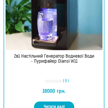
2в1 Настільний Генератор Водневої Води
– Пурифайер Olansi W11
( 0 )
О
ц
18000
грн.
і
н
е
н
о
Читати далі
в