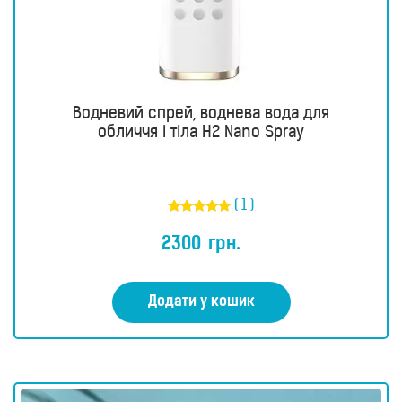
Водневі
інгалятори
Водневі
пляшки
Кисневі
Водневий спрей, воднева вода для
концентратори
обличчя і тіла H2 Nano Spray
Б’юті
продукти
Б’юті
( 1 )
прилади
Оцінено в
Фотоепілятори
5.00
2300
грн.
з 5
Щітки
для
обличчя
Додати у кошик
і
тіла
Очищувачі
повітря
Вимірювальні