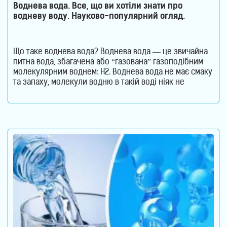
Воднева вода. Все, що ви хотіли знати про
водневу воду. Науково-популярний огляд.
Що таке воднева вода? Воднева вода — це звичайна
питна вода, збагачена або “газована” газоподібним
молекулярним воднем: H2. Воднева вода не має смаку
та запаху, молекули водню в такій воді ніяк не
пов’язані з молекулами води. Тобто, в ній водень
міститься в чистому молекулярному вигляді: H2. Тому
формула води не змінюється. Отримати таку воду в