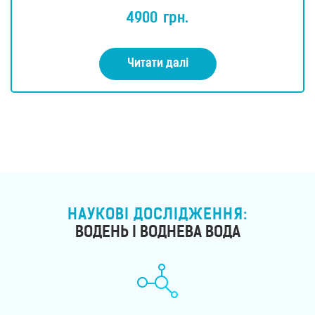
О
ц
4900
грн.
і
н
е
н
о
Читати далі
в
0
з
5
НАУКОВІ ДОСЛІДЖЕННЯ:
ВОДЕНЬ І ВОДНЕВА ВОДА