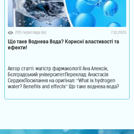
295 перегляда (ів)
7.10.2026
Що таке Воднева Вода? Корисні властивості та
ефекти!
Автор статті: магістр фармакології Ана Алексік,
Бєлградський університетПереклад: Анастасія
СердюкПосилання на оригінал: “What is hydrogen
water? Benefits and effects” Що таке воднева вода?
Воднева вода – це звичайна питна вода, збагачена
молекулярним воднем, який є ефективним
антиоксидантом. Его молекули допомагають
нейтралізувати вільні радикали та активні форми
кисню, які сприяють розвитку захворювань, запалень
та старінню клітин.