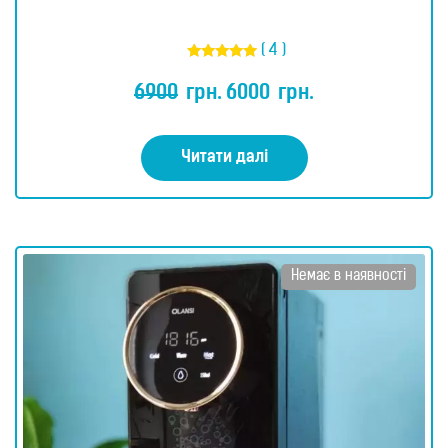
( 4 )
Оцінено в
5.00
6900
грн.
6000
грн.
з 5
Читати далі
Немає в наявності