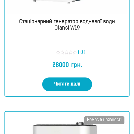
Стаціонарний генератор водневої води
Olansi W19
( 0 )
О
ц
28000
грн.
і
н
е
н
о
Читати далі
в
0
з
5
Немає в наявності