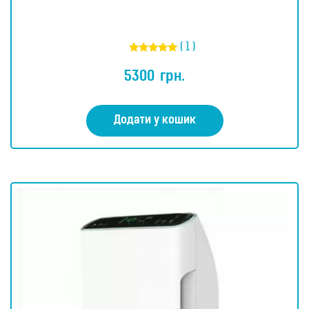
( 1 )
Оцінено в
5.00
5300
грн.
з 5
Додати у кошик