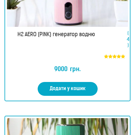
(
H2 AERO (PINK) генератор водню
4
)
Оцінено в
5.00
9000
грн.
з 5
Додати у кошик