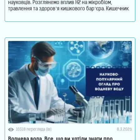
науковців. Розглянемо вплив H2 на мікробіом,
травлення та здоров’я кишкового бар’єра. Кишечник
давно перестав вважатися органом, який відповідає
лише за перетравлення їжі. Сьогодні науковці
розглядають його як одну з найважливіших систем
організму. Саме тут знаходиться більшість імунних
клітин, відбувається активний обмін речовин
10318 перегляда (ів)
8.3.2026
Воднева вода. Все, що ви хотіли знати про