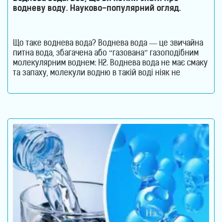
водневу воду. Науково-популярний огляд.
Що таке воднева вода? Воднева вода — це звичайна
питна вода, збагачена або “газована” газоподібним
молекулярним воднем: H2. Воднева вода не має смаку
та запаху, молекули водню в такій воді ніяк не
пов’язані з молекулами води. Тобто, в ній водень
міститься в чистому молекулярному вигляді: H2. Тому
формула води не змінюється. Отримати таку воду в