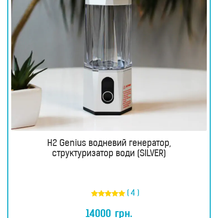
H2 Genius водневий генератор,
структуризатор води (SILVER)
( 4 )
Оцінено в
5.00
14000
грн.
з 5