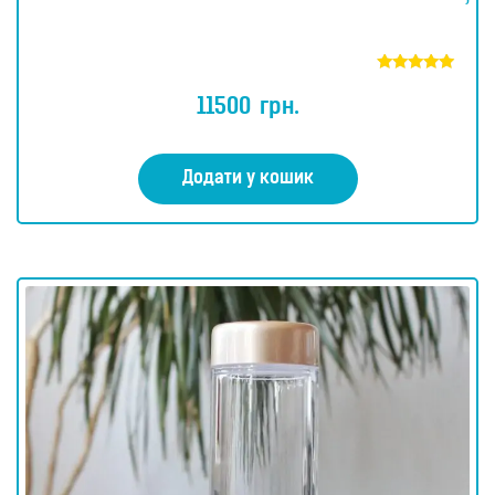
Оцінено в
5.00
11500
грн.
з 5
Додати у кошик