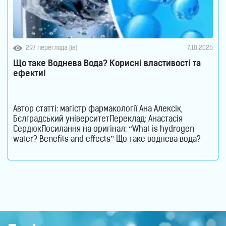
297 перегляда (ів)
7.10.2026
Що таке Воднева Вода? Корисні властивості та
ефекти!
Автор статті: магістр фармакології Ана Алексік,
Бєлградський університетПереклад: Анастасія
СердюкПосилання на оригінал: “What is hydrogen
water? Benefits and effects” Що таке воднева вода?
Воднева вода – це звичайна питна вода, збагачена
молекулярним воднем, який є ефективним
антиоксидантом. Его молекули допомагають
нейтралізувати вільні радикали та активні форми
кисню, які сприяють розвитку захворювань, запалень
та старінню клітин.