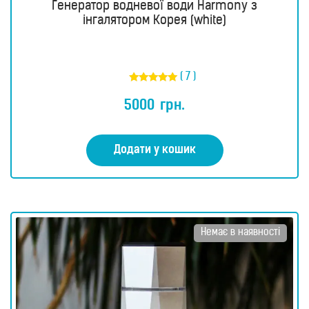
Генератор водневої води Harmony з
інгалятором Корея (white)
( 7 )
Оцінено в
5.00
5000
грн.
з 5
Додати у кошик
Немає в наявності