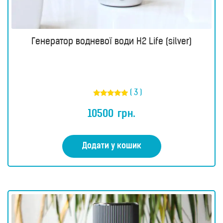
Генератор водневої води H2 Life (silver)
( 3 )
Оцінено в
5.00
10500
грн.
з 5
Додати у кошик