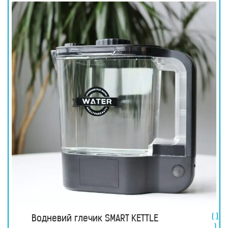
прилади
Товари
для
здоров’я
Прилади
світлової
терапії
Дезінфектори
Аксесуари
ДОСЛІДЖЕННЯ
БЛОГ
FAQ
ВІДГУКИ
КОНТАКТИ
( 1
Водневий глечик SMART KETTLE
)