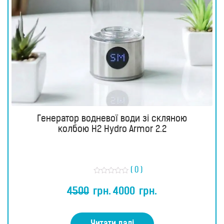
Генератор водневої води зі скляною
колбою H2 Hydro Armor 2.2
( 0 )
О
ц
4500
грн.
4000
грн.
і
н
е
н
о
Читати далі