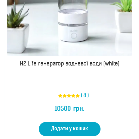
H2 Life генератор водневої води (white)
( 8 )
Оцінено в
4.88
10500
грн.
з 5
Додати у кошик