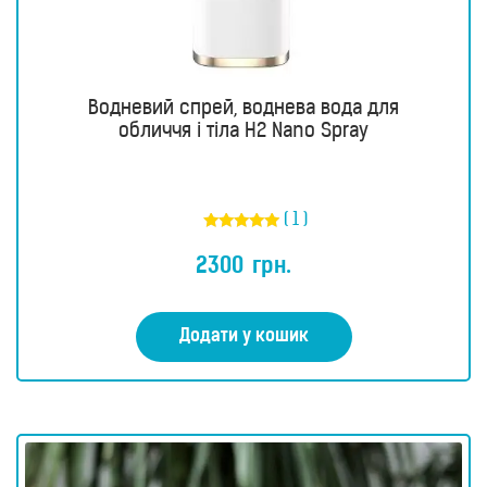
Водневий спрей, воднева вода для
обличчя і тіла H2 Nano Spray
( 1 )
Оцінено в
5.00
2300
грн.
з 5
Додати у кошик