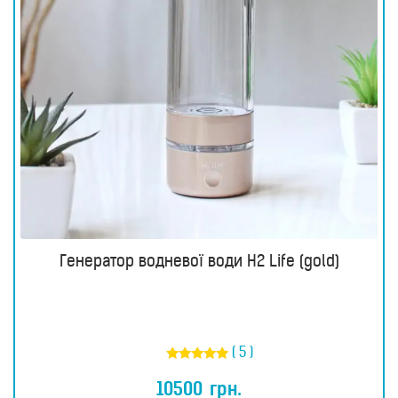
Генератор водневої води H2 Life (gold)
( 5 )
Оцінено в
5.00
10500
грн.
з 5