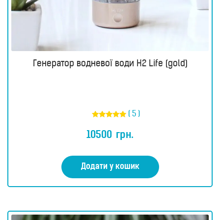
Генератор водневої води H2 Life (gold)
( 5 )
Оцінено в
5.00
10500
грн.
з 5
Додати у кошик