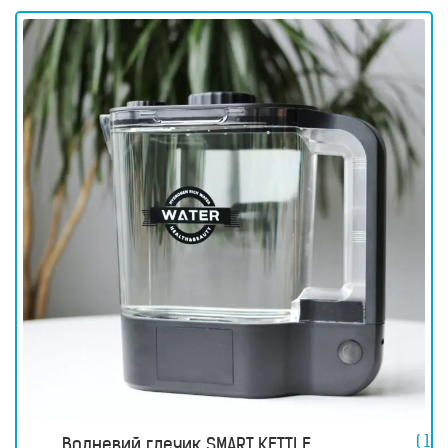
прилади
Товари
для
здоров’я
Прилади
світлової
терапії
Дезінфектори
Аксесуари
ДОСЛІДЖЕННЯ
БЛОГ
FAQ
ВІДГУКИ
КОНТАКТИ
( 1
Водневий глечик SMART KETTLE