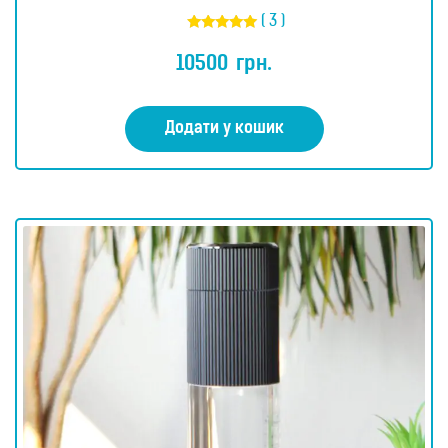
( 3 )
Оцінено в
5.00
10500
грн.
з 5
Додати у кошик