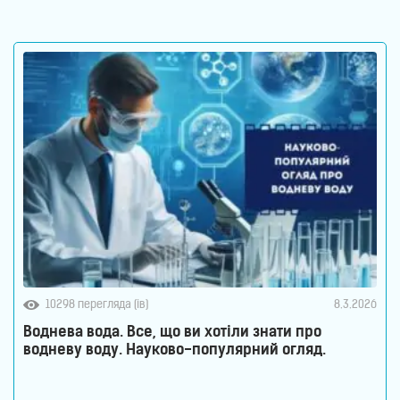
розглядають його як одну з найважливіших систем
організму. Саме тут знаходиться більшість імунних
клітин, відбувається активний обмін речовин
10298 перегляда (ів)
8.3.2026
Воднева вода. Все, що ви хотіли знати про
водневу воду. Науково-популярний огляд.