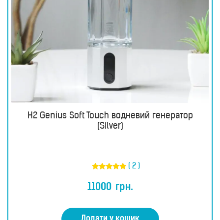
H2 Genius Soft Touch водневий генератор
(Silver)
( 2 )
Оцінено в
5.00
11000
грн.
з 5
Додати у кошик