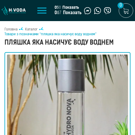
0
0
5
0
Показать
0
6
7
Показать
Головна
Каталог
U
Товари з позначками “пляшка яка насичує воду воднем”
ПЛЯШКА ЯКА НАСИЧУЄ ВОДУ ВОДНЕМ
UA
КАТАЛОГ
Генератори
водневої
води
Портативні
генератори
Стаціонарні
генератори
Водневі
ванни
Водневі
глечики