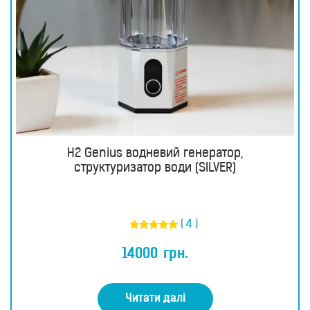
H2 Genius водневий генератор,
структуризатор води (SILVER)
( 4 )
Оцінено в
5.00
14000
грн.
з 5
Читати далі