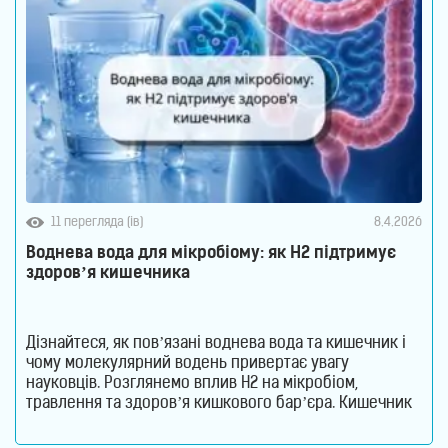
11 перегляда (ів)
8.4.2026
Воднева вода для мікробіому: як H2 підтримує
здоров’я кишечника
Дізнайтеся, як пов’язані воднева вода та кишечник і
чому молекулярний водень привертає увагу
науковців. Розглянемо вплив H2 на мікробіом,
травлення та здоров’я кишкового бар’єра. Кишечник
давно перестав вважатися органом, який відповідає
лише за перетравлення їжі. Сьогодні науковці