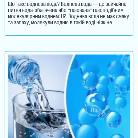
Що таке воднева вода? Воднева вода — це звичайна
питна вода, збагачена або “газована” газоподібним
молекулярним воднем: H2. Воднева вода не має смаку
та запаху, молекули водню в такій воді ніяк не
пов’язані з молекулами води. Тобто, в ній водень
міститься в чистому молекулярному вигляді: H2. Тому
формула води не змінюється. Отримати таку воду в