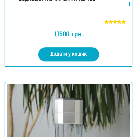
)
Оцінено в
5.00
11500
грн.
з 5
Додати у кошик