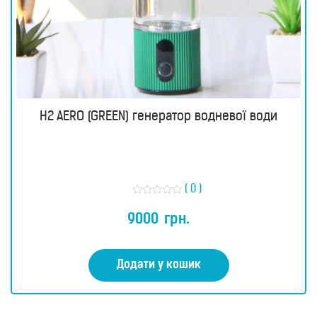
H2 AERO (GREEN) генератор водневої води
( 0 )
О
ц
9000
грн.
і
н
е
н
о
Додати у кошик
в
0
з
5