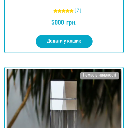
( 7 )
Оцінено в
5.00
5000
грн.
з 5
Додати у кошик
Немає в наявності