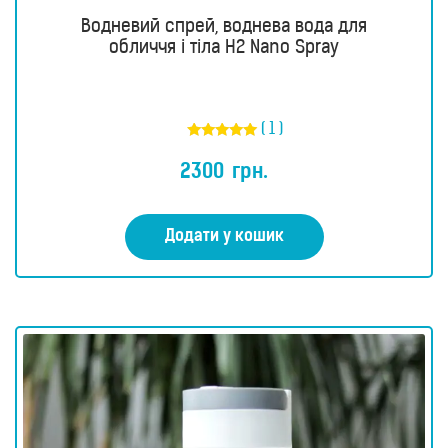
Водневий спрей, воднева вода для
обличчя і тіла H2 Nano Spray
( 1 )
Оцінено в
5.00
2300
грн.
з 5
Додати у кошик