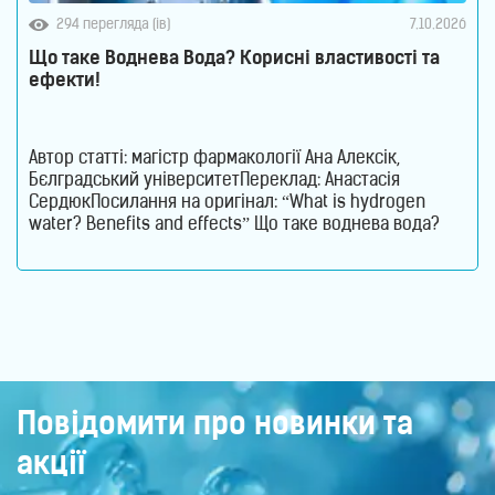
294 перегляда (ів)
7.10.2026
Що таке Воднева Вода? Корисні властивості та
ефекти!
Автор статті: магістр фармакології Ана Алексік,
Бєлградський університетПереклад: Анастасія
СердюкПосилання на оригінал: “What is hydrogen
water? Benefits and effects” Що таке воднева вода?
Воднева вода – це звичайна питна вода, збагачена
молекулярним воднем, який є ефективним
антиоксидантом. Его молекули допомагають
нейтралізувати вільні радикали та активні форми
кисню, які сприяють розвитку захворювань, запалень
та старінню клітин.
Повідомити про новинки та
акції