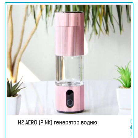
(
H2 AERO (PINK) генератор водню
4
)