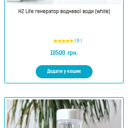
H2 Life генератор водневої води (white)
( 8 )
Оцінено в
4.88
10500
грн.
з 5
Додати у кошик