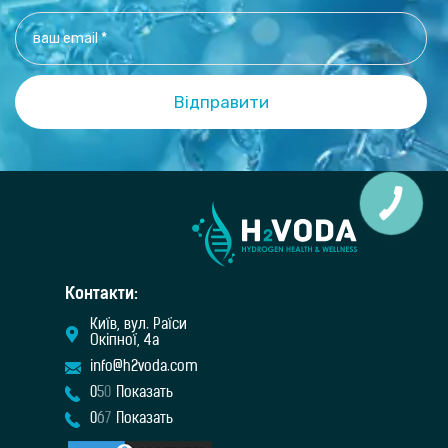
Контакти:
Київ, вул. Раїси
Окіпної, 4а
info@h2voda.com
0
5
0
Показать
0
6
7
Показать