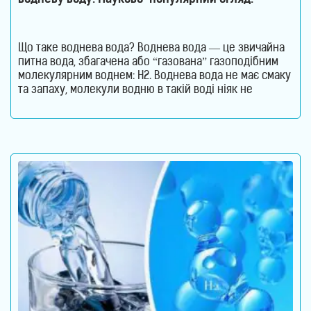
Що таке воднева вода? Воднева вода — це звичайна
питна вода, збагачена або “газована” газоподібним
молекулярним воднем: H2. Воднева вода не має смаку
та запаху, молекули водню в такій воді ніяк не
пов’язані з молекулами води. Тобто, в ній водень
міститься в чистому молекулярному вигляді: H2. Тому
формула води не змінюється. Отримати таку воду в