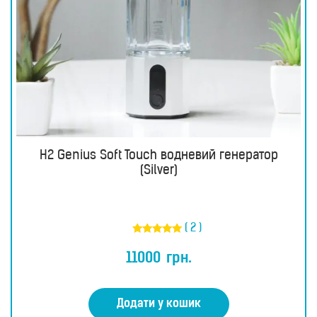
H2 Genius Soft Touch водневий генератор
(Silver)
( 2 )
Оцінено в
5.00
11000
грн.
з 5
Додати у кошик