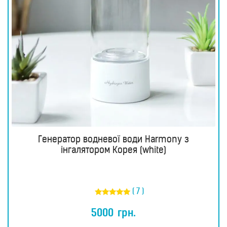
Генератор водневої води Harmony з
інгалятором Корея (white)
( 7 )
Оцінено в
5.00
5000
грн.
з 5