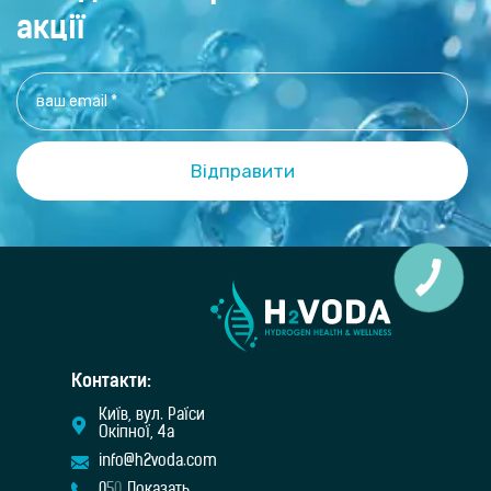
акції
Контакти:
Київ, вул. Раїси
Окіпної, 4а
info@h2voda.com
0
5
0
Показать