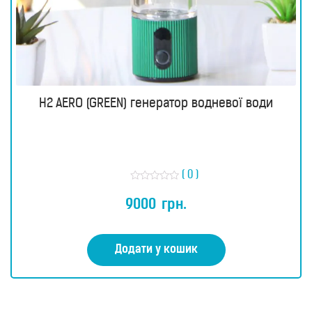
H2 AERO (GREEN) генератор водневої води
( 0 )
О
ц
9000
грн.
і
н
е
н
о
Додати у кошик
в
0
з
5