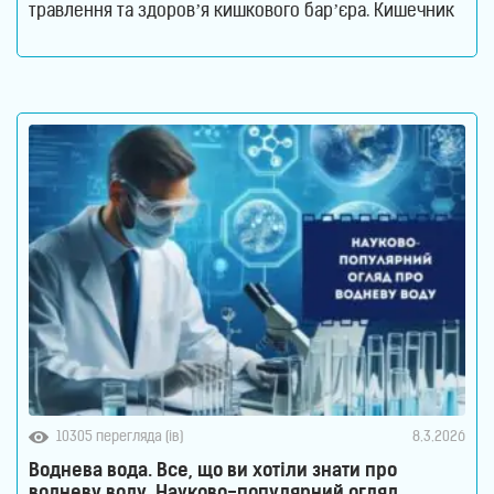
травлення та здоров’я кишкового бар’єра. Кишечник
давно перестав вважатися органом, який відповідає
лише за перетравлення їжі. Сьогодні науковці
розглядають його як одну з найважливіших систем
організму. Саме тут знаходиться більшість імунних
клітин, відбувається активний обмін речовин
10305 перегляда (ів)
8.3.2026
Воднева вода. Все, що ви хотіли знати про
водневу воду. Науково-популярний огляд.