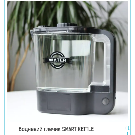
прилади
Товари
для
здоров’я
Прилади
світлової
терапії
Дезінфектори
Аксесуари
ДОСЛІДЖЕННЯ
БЛОГ
FAQ
ВІДГУКИ
КОНТАКТИ
( 1
Водневий глечик SMART KETTLE
)