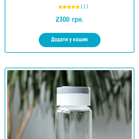
( 1 )
Оцінено в
5.00
2300
грн.
з 5
Додати у кошик