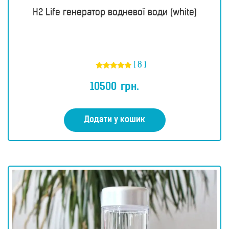
H2 Life генератор водневої води (white)
( 8 )
Оцінено в
4.88
10500
грн.
з 5
Додати у кошик