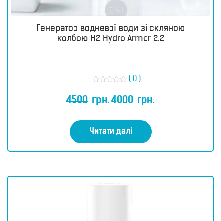
Генератор водневої води зі скляною
колбою H2 Hydro Armor 2.2
( 0 )
О
ц
4500
грн.
4000
грн.
і
н
е
н
о
Читати далі
в
0
з
5