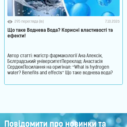
295 перегляда (ів)
7.10.2026
Що таке Воднева Вода? Корисні властивості та
ефекти!
Автор статті: магістр фармакології Ана Алексік,
Бєлградський університетПереклад: Анастасія
СердюкПосилання на оригінал: “What is hydrogen
water? Benefits and effects” Що таке воднева вода?
Воднева вода – це звичайна питна вода, збагачена
молекулярним воднем, який є ефективним
антиоксидантом. Его молекули допомагають
нейтралізувати вільні радикали та активні форми
кисню, які сприяють розвитку захворювань, запалень
та старінню клітин.
Повідомити про новинки та