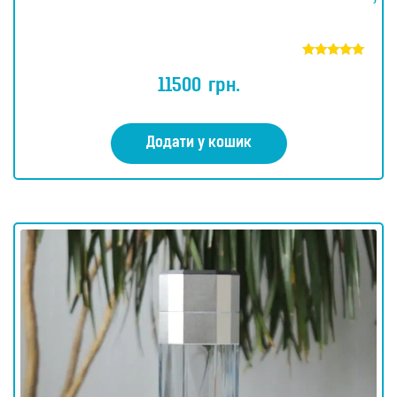
Оцінено в
5.00
11500
грн.
з 5
Додати у кошик