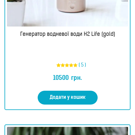
Генератор водневої води H2 Life (gold)
( 5 )
Оцінено в
5.00
10500
грн.
з 5
Додати у кошик