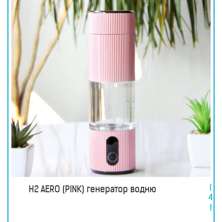
(
H2 AERO (PINK) генератор водню
4
)