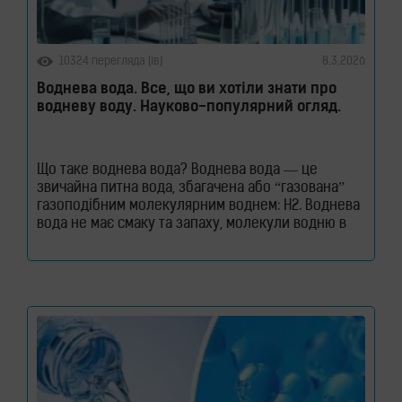
10324 перегляда (ів)
8.3.2026
Воднева вода. Все, що ви хотіли знати про
водневу воду. Науково-популярний огляд.
Що таке воднева вода? Воднева вода — це
звичайна питна вода, збагачена або “газована”
газоподібним молекулярним воднем: H2. Воднева
вода не має смаку та запаху, молекули водню в
такій воді ніяк не пов’язані з молекулами води.
Тобто, в ній водень міститься в чистому
молекулярному вигляді: H2. Тому формула води
не змінюється. Отримати таку воду в