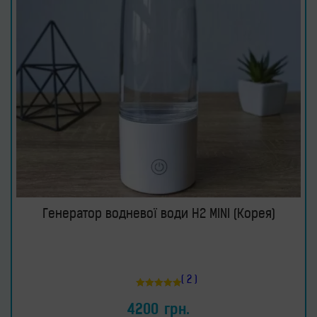
Генератор водневої води H2 MINI (Корея)
( 2 )
Оцінено в
5.00
4200
грн.
з 5