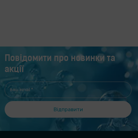
активні форми кисню, які сприяють розвитку
захворювань, запалень та старінню клітин.
Повідомити про новинки та
акції