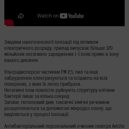
Завдяки нанотехнології іонізації під впливом
електричного розряду, прилад випускає більше 120
мільйонів негативно заряджених (-) іонів прямо в зону
вашого дихання.
Ультрадисперсні частинки PM 2,5, пил та інші
забруднення електризуються та осідають на всіх
поверхнях, з яких їх легко прибрати.
Негативні іони повністю руйнують структуру клітини
бактерії лише за кілька секунд.
Запахи, тютюновий дим, токсичні хімічні речовини
розщеплюються за допомогою мікродоз озону, що
виділяється у процесі іонізації.
Антибактеріальний персональний очисник повітря Aviche