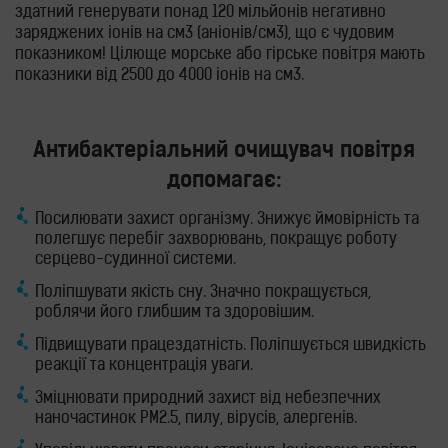
здатний генерувати понад 120 мільйонів негативно
заряджених іонів на см3 (аніонів/см3), що є чудовим
показником! Цілюще морське або гірське повітря мають
показники від 2500 до 4000 іонів на см3.
Антибактеріальний очищувач повітря
допомагає:
Посилювати захист організму. Знижує ймовірність та
полегшує перебіг захворювань, покращує роботу
серцево-судинної системи.
Поліпшувати якість сну. Значно покращується,
роблячи його глибшим та здоровішим.
Підвищувати працездатність. Поліпшується швидкість
реакції та концентрація уваги.
Зміцнювати природний захист від небезпечних
наночастинок PM2.5, пилу, вірусів, алергенів.