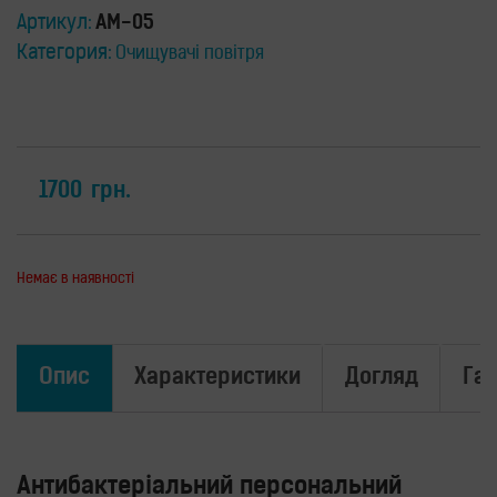
прилади
Артикул:
AM-05
Товари
Категория:
Очищувачі повітря
для
здоров’я
Прилади
світлової
терапії
Дезінфектори
1700
грн.
Аксесуари
ДОСЛІДЖЕННЯ
Немає в наявності
БЛОГ
FAQ
ВІДГУКИ
Опис
Характеристики
Догляд
Гар
КОНТАКТИ
Антибактеріальний персональний