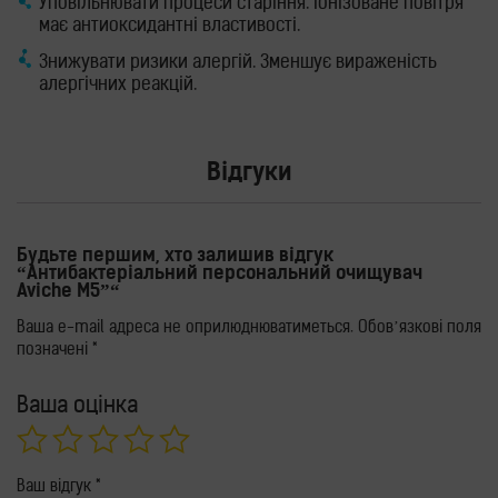
Уповільнювати процеси старіння. Іонізоване повітря
має антиоксидантні властивості.
Знижувати ризики алергій. Зменшує вираженість
алергічних реакцій.
Відгуки
Будьте першим, хто залишив відгук
“Антибактеріальний персональний очищувач
Aviche M5”“
Ваша e-mail адреса не оприлюднюватиметься.
Обов’язкові поля
позначені
*
Ваша оцінка
Ваш відгук
*