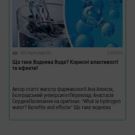
302 перегляда (ів)
7.10.2026
Що таке Воднева Вода? Корисні властивості
та ефекти!
Автор статті: магістр фармакології Ана Алексік,
Бєлградський університетПереклад: Анастасія
СердюкПосилання на оригінал: “What is hydrogen
water? Benefits and effects” Що таке воднева
вода? Воднева вода – це звичайна питна вода,
збагачена молекулярним воднем, який є
ефективним антиоксидантом. Его молекули
допомагають нейтралізувати вільні радикали та