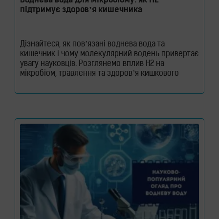
Воднева вода для мікробіому: як H2
підтримує здоров’я кишечника
Дізнайтеся, як пов’язані воднева вода та
кишечник і чому молекулярний водень привертає
увагу науковців. Розглянемо вплив H2 на
мікробіом, травлення та здоров’я кишкового
бар’єра. Кишечник давно перестав вважатися
органом, який відповідає лише за перетравлення
їжі. Сьогодні науковці розглядають його як одну з
найважливіших систем організму. Саме тут
знаходиться більшість імунних клітин,
відбувається активний обмін речовин