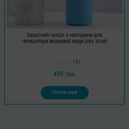
Захисний чохол з неопрена для
генератора водневої води (sky blue)
( 0 )
Оцінено
в
450
грн.
0
з
5
Читати далі