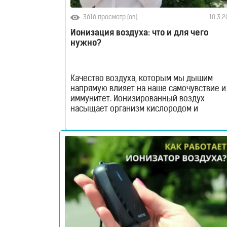
3616 просмотр (ов)
10.3.
Ионизация воздуха: что и для чего
нужно?
Качество воздуха, которым мы дышим
напрямую влияет на наше самочувствие и
иммунитет. Ионизированный воздух
насыщает организм кислородом и
способствует нормальной работе всех
органов и систем. Ионизация воздуха: что
это и для чего нужно? Разбираемся в нов
материале! Все мы знаем прописную
истину: чтобы жить, человеку нужно
дышать. Воздух, которым мы дышим
проникает в каждую клетку
RU
UA
Магазин