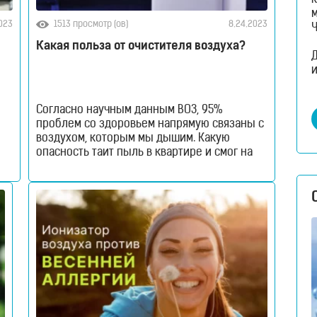
к
2023
1513 просмотр (ов)
8.24.2023
Какая польза от очистителя воздуха?
и
Согласно научным данным ВОЗ, 95%
проблем со здоровьем напрямую связаны с
воздухом, которым мы дышим. Какую
опасность таит пыль в квартире и смог на
улице? Какая польза от очистителя
воздуха? Если вам интересно – читайте в
ом
новом материале! Загрязненный воздух в
квартире: в чем опасность для здоровья?
Вопреки распространенному мнению,
воздух в помещении, в котором