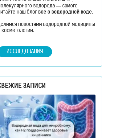
осметологических свойствах H2,
молекулярного водорода — самого
распространенного вещества во всей
Читайте наш блог
все о водородной воде.
Вселенной?
Делимся новостями водородной медицины
 косметологии.
ИССЛЕДОВАНИЯ
СВЕЖИЕ ЗАПИСИ