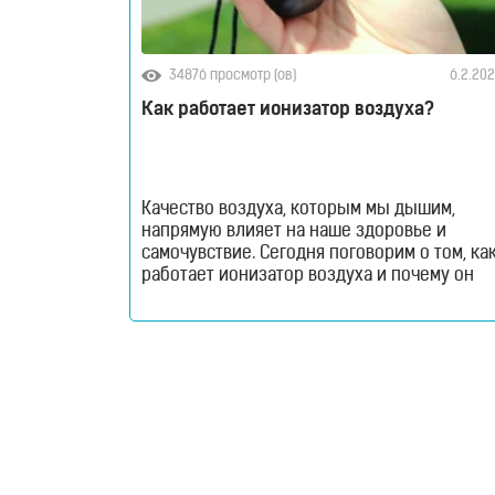
Генераторы
34876 просмотр (ов)
6.2.20
водородной
Как работает ионизатор воздуха?
воды
Портативные
Качество воздуха, которым мы дышим,
генераторы
напрямую влияет на наше здоровье и
самочувствие. Сегодня поговорим о том, ка
работает ионизатор воздуха и почему он
Стационарные
необходим каждому жителю мегаполиса.
генераторы
Согласно научным данным ВОЗ,
загрязненный воздух мировых мегаполисо
является главной причиной 90%
Водородные
заболеваний человечества. По статистике,
99% людей на планете проживают в
кувшины
городах, где уровень загрязнения воздуха
превышает
Водородные