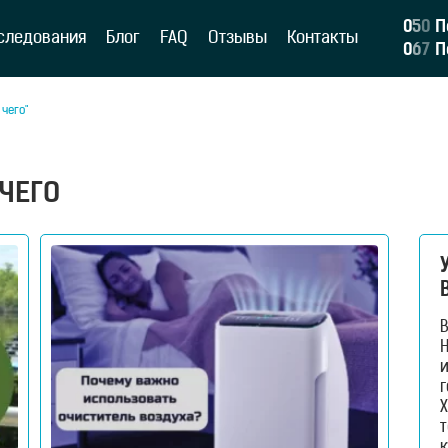
0
5
0
П
следования
Блог
FAQ
Отзывы
Контакты
0
6
7
П
чего"
ЧЕГО
H
и
г
Х