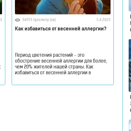
23
34973 просмотр (ов)
5.4.2023
Как избавиться от весенней аллергии?
Период цветения растений – это
обострение весенней аллергии для более,
к
чем 20% жителей нашей страны. Как
избавиться от весенней аллергии в
домашних условиях? Читай в нашем
материале! Поллиноз или весенняя
в
аллергия – одно из самых
распространенных сезонных заболеваний
для миллионов украинцев. Согласно
статистике ВОЗ, в скором будущем весенняя
аллергия может стать глобальной
проблемой, ведь число