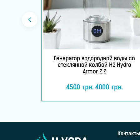
Товары
для
здоровья
Приборы
расная
Генератор водородной воды со
световой
 терапии
стеклянной колбой H2 Hydro
Armor 2.2
терапии
4500
грн.
4000
грн.
Дезинфекторы
Аксессуары
Исследования
Контакты