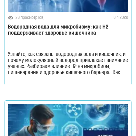
для
здоровья
Приборы
28 просмотр (ов)
8.4.2026
световой
терапии
Водородная вода для микробиому: как H2
поддерживает здоровье кишечника
Дезинфекторы
Аксессуары
ИССЛЕДОВАНИЯ
Узнайте, как связаны водородная вода и кишечник, и
почему молекулярный водород привлекает внимание
БЛОГ
ученых. Разбираем влияние H2 на микробиом,
пищеварение и здоровье кишечного барьера. Как
FAQ
водородная вода влияет на кишечник и микробиом.
ОТЗЫВЫ
Кишечник давно перестал считаться органом,
который отвечает только за переваривание пищи.
КОНТАКТЫ
Сегодня ученые рассматривают его как одну из
важнейших систем организма. Именно здесь