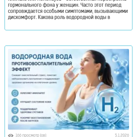
гормонального фона у женщин. Часто этот период
сопровждается особыми симптомами, вызывающими
дискомфорт. Какова роль водородной воды в
менопаузе и в чем польза? Читайте в нашем новом
материале! Взросление организма всегда связано с
определенными гормональными изменениями. Будь
то пубертатный возраст, беременность или
менопауза. Резкие перемены в синтезе те хили иных
166 просмотр (ов)
5.1.2026