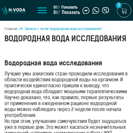
0
0
5
0
Показать
0
6
7
Показать
Главная
Записи с тегом "водородная вода исследования"
U
ВОДОРОДНАЯ ВОДА ИССЛЕДОВАНИЯ
UA
МАГАЗИН
Водородная вода исследования
Генераторы
водородной
Лучшие умы азиатских стран проводили исследования в
воды
области воздействия водородной воды на организм. И
Портативные
практически единогласно пришли к выводу, что
генераторы
водородная вода обладает мощными терапевтическими
свойствами, так как является природным
Научно доказано, что, как правило, первые результаты
Стационарные
антиоксидантом, способным побороть 80% свободных
от применения в ежедневном рационе водородной
генераторы
радикалов в организме. А они, в свою очередь, являются
воды можно наблюдать через 2 недели после начала
Водородные
причиной огромного перечня заболеваний.
употребления.
кувшины
Но при этом, улучшение самочувствия будет ощущаться
Водородные
уже в первые дни. Это может касаться незначительных
бутылки