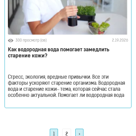
300 просмотр (ов)
2.19.2026
Как водородная вода помогает замедлить
старение кожи?
Стресс, экология, вредные привычки. Все эти
факторы ускоряют старение организма. Водородная
вода и старение кожи– тема, которая сейчас стала
особенно актуальной. Помогает ли водородная вода
продлить молодость кожи, суставов и всего
организма? Разбираемся в новом материале! Как это
ни странно, но ещё несколько лет назад тема anti-
age ассоциировалась в основном с косметологией.
Сегодня всё изменилось.
Навигация
Page
Page
1
2
>