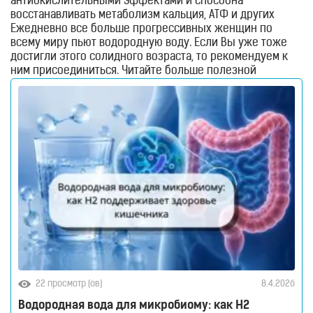
антиокислительными эффектами и способна
восстанавливать метаболизм кальция, АТФ и других
Водородные
нутриентов.
Ежедневно все больше прогрессивных женщин по
ингаляторы
всему миру пьют водородную воду. Если Вы уже тоже
Водородные
достигли этого солидного возраста, то рекомендуем к
ванны
ним присоединиться. Читайте больше полезной
Кислородные
информации в нашем
научном блоге
. Берегите себя и
концентраторы
свое женское здоровье. С заботой о Вас, команда
H2Voda!
Бьюти
приборы
Щетки
для
лица
и
тела
Фотоэпиляторы
Очистители
воздуха
Измерительные
приборы
22 просмотр (ов)
8.4.2026
Товары
Водородная вода для микробиому: как H2