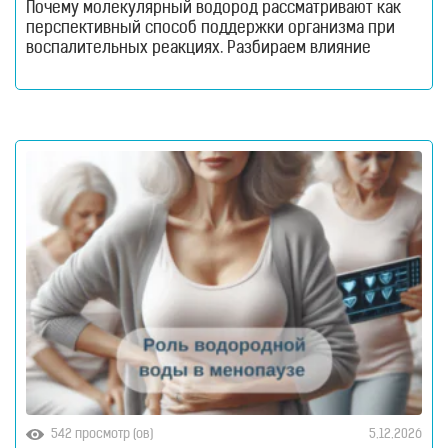
Почему молекулярный водород рассматривают как
перспективный способ поддержки организма при
воспалительных реакциях. Разбираем влияние
оксидативного стресса, иммунитета и
антиоксидантных свойств водорода на самочувствие
при аллергии. Аллергия давно перестала быть
исключительно сезонной проблемой. Сегодня с
повышенной чувствительностью организма
сталкиваются миллионы людей по всему миру — и
речь уже
542 просмотр (ов)
5.12.2026