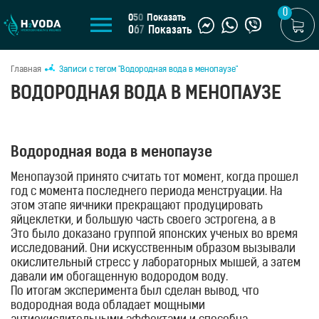
0
0
5
0
Показать
0
6
7
Показать
Главная
Записи с тегом "Водородная вода в менопаузе"
U
ВОДОРОДНАЯ ВОДА В МЕНОПАУЗЕ
UA
МАГАЗИН
Водородная вода в менопаузе
Генераторы
водородной
Менопаузой принято считать тот момент, когда прошел
воды
год с момента последнего периода менструации. На
Портативные
этом этапе яичники прекращают продуцировать
генераторы
яйцеклетки, и большую часть своего эстрогена, а в
организме женщины начинает происходить
Это было доказано группой японских ученых во время
Стационарные
перестройка.
исследований. Они искусственным образом вызывали
Такая перестройка является очень
генераторы
стрессовой для женского организма и нуждается в
окислительный стресс у лабораторных мышей, а затем
Водородные
обязательной поддержке.
давали им обогащенную водородом воду.
Водородная вода – лучший
кувшины
восстановитель для женщин в менопаузе.
По итогам эксперимента был сделан вывод, что
Водородные
водородная вода обладает мощными
бутылки