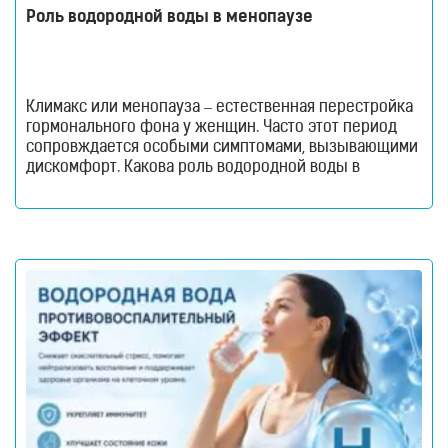
Роль водородной воды в менопаузе
Климакс или менопауза – естественная перестройка
гормонального фона у женщин. Часто этот период
сопровждается особыми симптомами, вызывающими
дискомфорт. Какова роль водородной воды в
менопаузе и в чем польза? Читайте в нашем новом
материале! Взросление организма всегда связано с
определенными гормональными изменениями. Будь
то пубертатный возраст, беременность или
менопауза. Резкие перемены в синтезе те хили иных