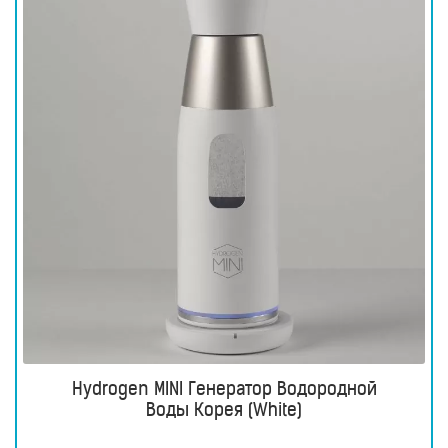
для
здоровья
Приборы
световой
терапии
Дезинфекторы
Аксессуары
ИССЛЕДОВАНИЯ
БЛОГ
FAQ
ОТЗЫВЫ
КОНТАКТЫ
Hydrogen MINI Генератор Водородной
Воды Корея (White)