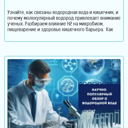
Узнайте, как связаны водородная вода и кишечник, и
почему молекулярный водород привлекает внимание
ученых. Разбираем влияние H2 на микробиом,
пищеварение и здоровье кишечного барьера. Как
водородная вода влияет на кишечник и микробиом.
Кишечник давно перестал считаться органом,
который отвечает только за переваривание пищи.
Сегодня ученые рассматривают его как одну из
важнейших систем организма. Именно здесь