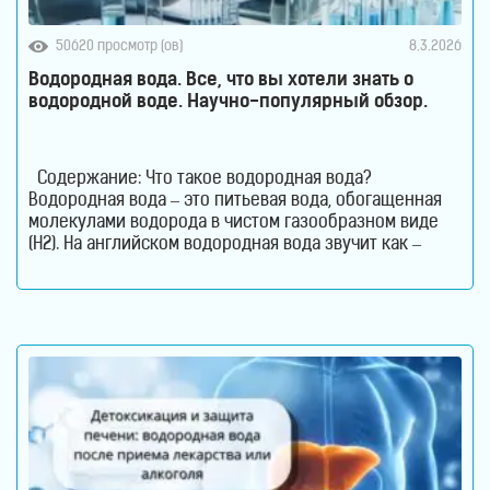
50620 просмотр (ов)
8.3.2026
Водородная вода. Все, что вы хотели знать о
водородной воде. Научно-популярный обзор.
Содержание: Что такое водородная вода?
Водородная вода – это питьевая вода, обогащенная
молекулами водорода в чистом газообразном виде
(H2). На английском водородная вода звучит как –
Hydrogen Rich Water (HRW) или Hydrogen Water. В такой
воде молекулы водорода не вступают в химическую
реакцию с молекулами воды. Водород растворен в
воде. Поэтому водород содержится в