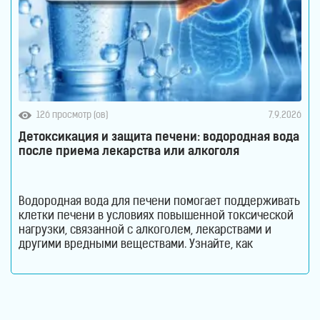
126 просмотр (ов)
7.9.2026
Детоксикация и защита печени: водородная вода
после приема лекарства или алкоголя
Водородная вода для печени помогает поддерживать
клетки печени в условиях повышенной токсической
нагрузки, связанной с алкоголем, лекарствами и
другими вредными веществами. Узнайте, как
молекулярный водород способствует снижению
оксидативного стресса и защите гепатоцитов. Печень
ежедневно выполняет огромный объем работы,
оставаясь при этом практически незаметной для
человека. Этот орган участвует в обмене веществ,