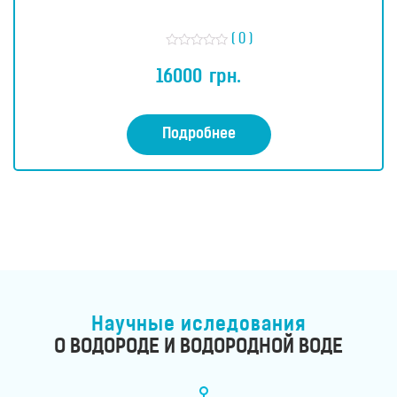
( 0 )
О
ц
16000
грн.
е
н
к
а
0
Подробнее
и
з
5
Научные иследования
О ВОДОРОДЕ И ВОДОРОДНОЙ ВОДЕ