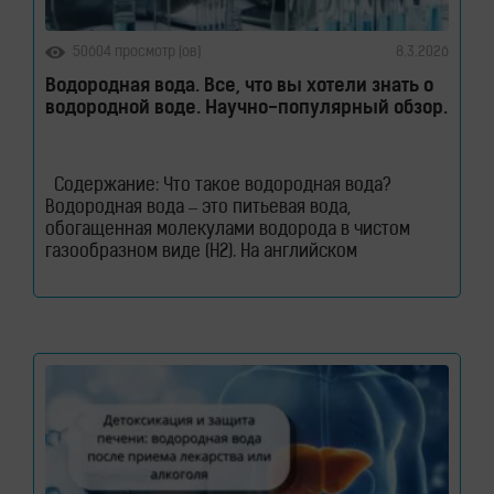
50604 просмотр (ов)
8.3.2026
Водородная вода. Все, что вы хотели знать о
водородной воде. Научно-популярный обзор.
Содержание: Что такое водородная вода?
Водородная вода – это питьевая вода,
обогащенная молекулами водорода в чистом
газообразном виде (H2). На английском
водородная вода звучит как – Hydrogen Rich
Water (HRW) или Hydrogen Water. В такой воде
молекулы водорода не вступают в химическую
реакцию с молекулами воды. Водород растворен
в воде. Поэтому водород содержится в