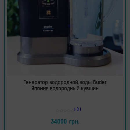
Генератор водородной воды Buder
Япония водородный кувшин
( 0 )
Оценка
0
34000
грн.
из
5