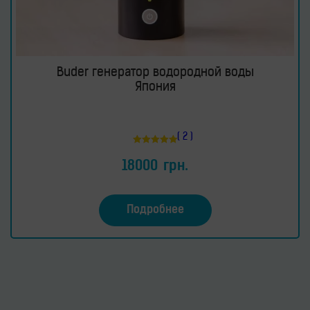
Buder генератор водородной воды
Япония
( 2 )
Оценка
5.00
18000
грн.
из 5
Подробнее