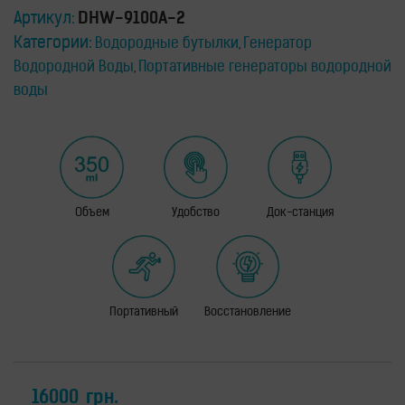
для
здоровья
Артикул:
DHW-9100A-2
Категории:
Водородные бутылки
Генератор
Приборы
,
световой
Водородной Воды
Портативные генераторы водородной
,
терапии
воды
Дезинфекторы
Аксессуары
ИССЛЕДОВАНИЯ
БЛОГ
Объем
Удобство
Док-станция
FAQ
ОТЗЫВЫ
КОНТАКТЫ
Портативный
Восстановление
16000
грн.