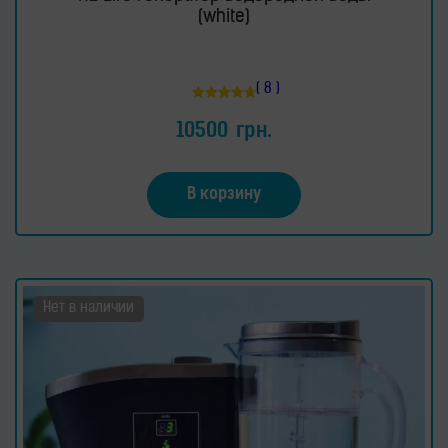
(white)
( 8 )
Оценка
4.75
10500
грн.
из 5
В корзину
Нет в наличии