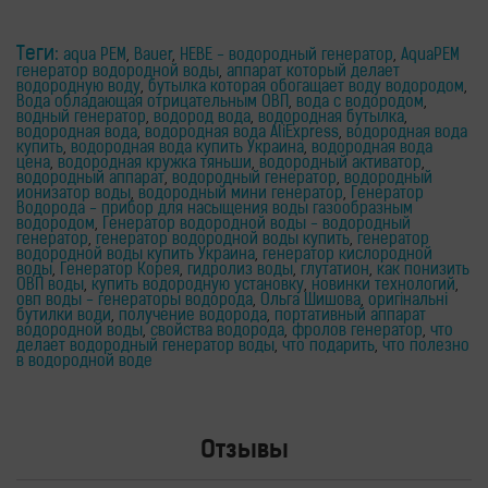
Теги:
aqua PEM
,
Bauer
,
HEBE - водородный генератор
,
АquaPEM
генератор водородной воды
,
аппарат который делает
водородную воду
,
бутылка которая обогащает воду водородом
,
Вода обладающая отрицательным ОВП
,
вода с водородом
,
водный генератор
,
водород вода
,
водородная бутылка
,
водородная вода
,
водородная вода AliExpress
,
водородная вода
купить
,
водородная вода купить Украина
,
водородная вода
цена
,
водородная кружка тяньши
,
водородный активатор
,
водородный аппарат
,
водородный генератор
,
водородный
ионизатор воды
,
водородный мини генератор
,
Генератор
Водорода - прибор для насыщения воды газообразным
водородом
,
Генератор водородной воды - водородный
генератор
,
генератор водородной воды купить
,
генератор
водородной воды купить Украина
,
генератор кислородной
воды
,
Генератор Корея
,
гидролиз воды
,
глутатион
,
как понизить
ОВП воды
,
купить водородную установку
,
новинки технологий
,
овп воды - генераторы водорода
,
Ольга Шишова
,
оригінальні
бутилки води
,
получение водорода
,
портативный аппарат
водородной воды
,
свойства водорода
,
фролов генератор
,
что
делает водородный генератор воды
,
что подарить
,
что полезно
в водородной воде
Отзывы