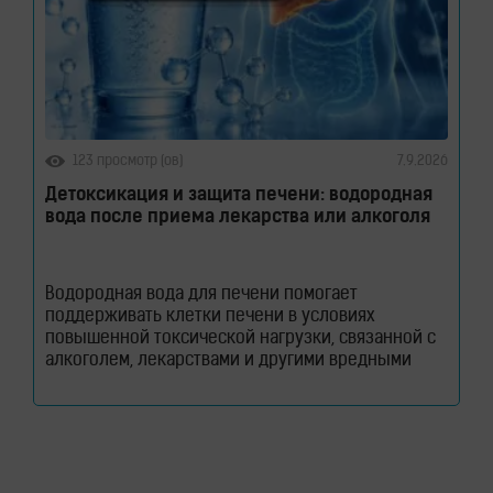
123 просмотр (ов)
7.9.2026
Детоксикация и защита печени: водородная
вода после приема лекарства или алкоголя
Водородная вода для печени помогает
поддерживать клетки печени в условиях
повышенной токсической нагрузки, связанной с
алкоголем, лекарствами и другими вредными
веществами. Узнайте, как молекулярный водород
способствует снижению оксидативного стресса и
защите гепатоцитов. Печень ежедневно
выполняет огромный объем работы, оставаясь
при этом практически незаметной для человека.
Этот орган участвует в обмене веществ, помогает