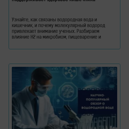
Узнайте, как связаны водородная вода и
кишечник, и почему молекулярный водород
привлекает внимание ученых. Разбираем
влияние H2 на микробиом, пищеварение и
здоровье кишечного барьера. Как водородная
вода влияет на кишечник и микробиом. Кишечник
давно перестал считаться органом, который
отвечает только за переваривание пищи. Сегодня
ученые рассматривают его как одну из
важнейших систем организма. Именно здесь