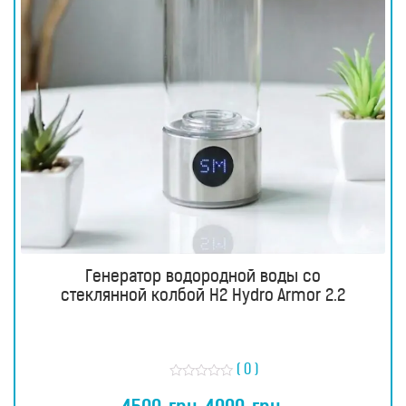
Генератор водородной воды со
стеклянной колбой H2 Hydro Armor 2.2
( 0 )
О
ц