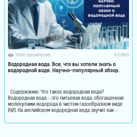
50641 просмотр (ов)
8.3.2026
Водородная вода. Все, что вы хотели знать о
водородной воде. Научно-популярный обзор.
Содержание: Что такое водородная вода?
Водородная вода – это питьевая вода, обогащенная
молекулами водорода в чистом газообразном виде
(H2). На английском водородная вода звучит как –
Hydrogen Rich Water (HRW) или Hydrogen Water. В такой
воде молекулы водорода не вступают в химическую
реакцию с молекулами воды. Водород растворен в
воде. Поэтому водород содержится в