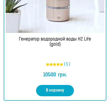
Генератор водородной воды H2 Life
(gold)
( 5 )
Оценка
5.00
10500
грн.
из 5
В корзину