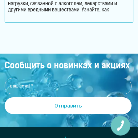
нагрузки, связанной с алкоголем, лекарствами и
другими вредными веществами. Узнайте, как
молекулярный водород способствует снижению
оксидативного стресса и защите гепатоцитов. Печень
ежедневно выполняет огромный объем работы,
оставаясь при этом практически незаметной для
человека. Этот орган участвует в обмене веществ,
помогает переваривать пищу, синтезирует
Сообщить о новинках и акциях