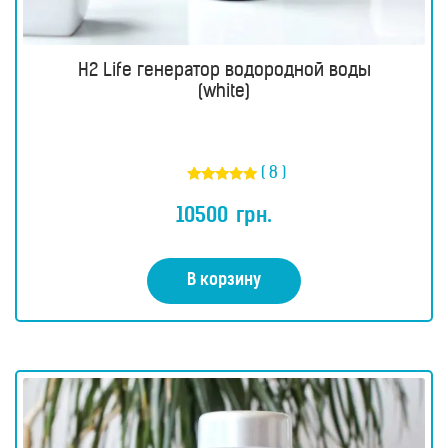
H2 Life генератор водородной воды
(white)
( 8 )
Оценка
4.75
10500
грн.
из 5
В корзину