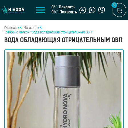
0
0
5
0
Показать
0
6
7
Показать
Главная
Магазин
U
Товары с меткой “Вода обладающая отрицательным ОВП”
ВОДА ОБЛАДАЮЩАЯ ОТРИЦАТЕЛЬНЫМ ОВП
UA
МАГАЗИН
Генераторы
водородной
воды
Портативные
генераторы
Стационарные
генераторы
Водородные
кувшины
Водородные
бутылки