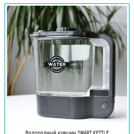
для
здоровья
Приборы
световой
терапии
Дезинфекторы
Аксессуары
ИССЛЕДОВАНИЯ
БЛОГ
FAQ
ОТЗЫВЫ
КОНТАКТЫ
Водородный кувшин SMART KETTLE