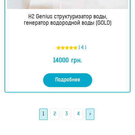
H2 Genius структуризатор воды,
генератор водородной воды (GOLD)
( 4 )
Оценка
5.00
14000
грн.
из 5
Подробнее
1
2
3
4
>