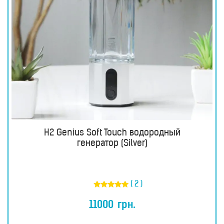
H2 Genius Soft Touch водородный
генератор (Silver)
( 2 )
Оценка
5.00
11000
грн.
из 5