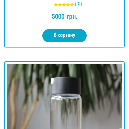
( 7 )
Оценка
4.86
5000
грн.
из 5
В корзину