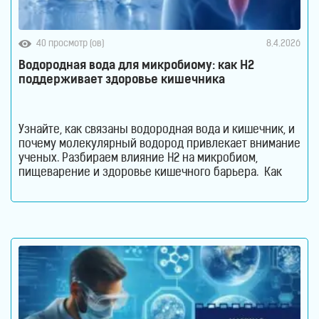
40 просмотр (ов)
8.4.2026
Водородная вода для микробиому: как H2
поддерживает здоровье кишечника
Узнайте, как связаны водородная вода и кишечник, и
почему молекулярный водород привлекает внимание
ученых. Разбираем влияние H2 на микробиом,
пищеварение и здоровье кишечного барьера. Как
водородная вода влияет на кишечник и микробиом.
Кишечник давно перестал считаться органом,
который отвечает только за переваривание пищи.
Сегодня ученые рассматривают его как одну из
важнейших систем организма. Именно здесь