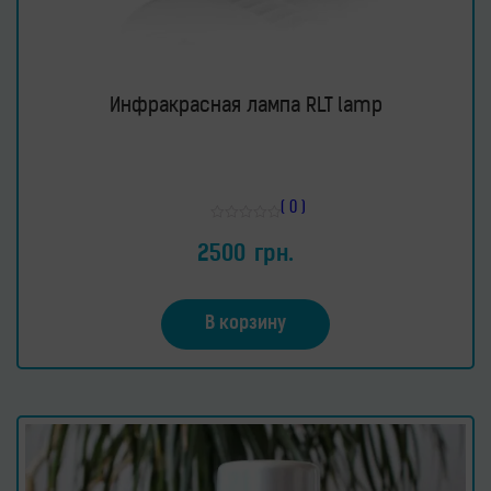
Инфракрасная лампа RLT lamp
( 0 )
Оценка
0
2500
грн.
из
5
В корзину