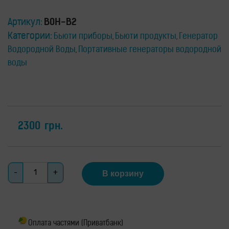
для
здоровья
Артикул:
B0H-B2
Приборы
световой
Категории:
Бьюти приборы
Бьюти продукты
Генератор
,
,
терапии
Водородной Воды
Портативные генераторы водородной
,
Дезинфекторы
воды
Аксессуары
ИССЛЕДОВАНИЯ
БЛОГ
FAQ
2300
грн.
ОТЗЫВЫ
КОНТАКТЫ
Количество
В корзину
Оплата частями (Приватбанк)