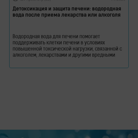
Детоксикация и защита печени: водородная
вода после приема лекарства или алкоголя
Водородная вода для печени помогает
поддерживать клетки печени в условиях
повышенной токсической нагрузки, связанной с
алкоголем, лекарствами и другими вредными
веществами. Узнайте, как молекулярный водород
способствует снижению оксидативного стресса и
защите гепатоцитов. Печень ежедневно
выполняет огромный объем работы, оставаясь
при этом практически незаметной для человека.
Этот орган участвует в обмене веществ, помогает
переваривать пищу, синтезирует