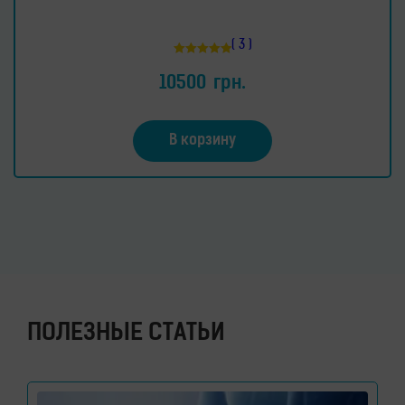
( 3 )
Оценка
5.00
10500
грн.
из 5
В корзину
ПОЛЕЗНЫЕ СТАТЬИ