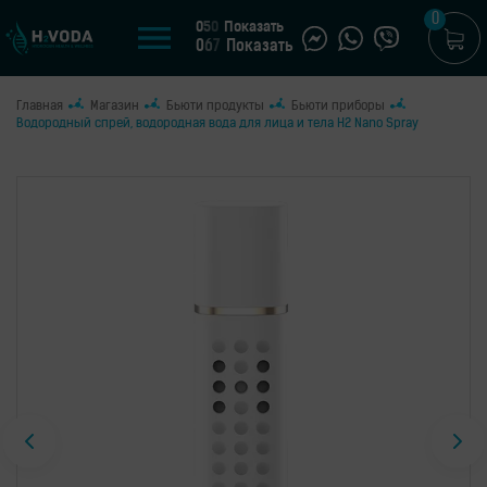
0
0
5
0
Показать
0
6
7
Показать
Главная
Магазин
Бьюти продукты
Бьюти приборы
U
Водородный спрей, водородная вода для лица и тела H2 Nano Spray
UA
МАГАЗИН
Генераторы
водородной
воды
Портативные
генераторы
Стационарные
генераторы
Водородные
кувшины
Водородные
бутылки