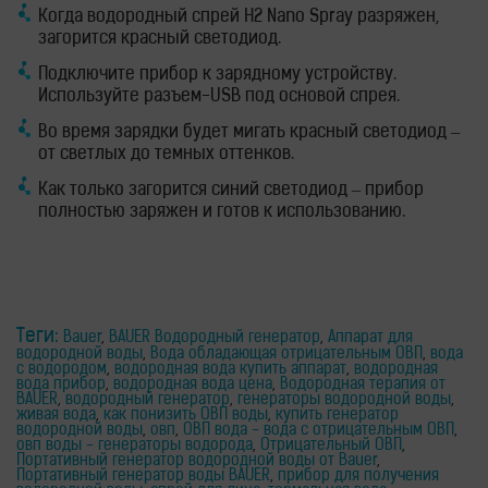
Когда водородный спрей H2 Nano Spray разряжен,
загорится красный светодиод.
Подключите прибор к зарядному устройству.
Используйте разъем-USB под основой спрея.
Во время зарядки будет мигать красный светодиод –
от светлых до темных оттенков.
Как только загорится синий светодиод – прибор
полностью заряжен и готов к использованию.
Теги:
Bauer
,
BAUER Водородный генератор
,
Аппарат для
водородной воды
,
Вода обладающая отрицательным ОВП
,
вода
с водородом
,
водородная вода купить аппарат
,
водородная
вода прибор
,
водородная вода цена
,
Водородная терапия от
BAUER
,
водородный генератор
,
генераторы водородной воды
,
живая вода
,
как понизить ОВП воды
,
купить генератор
водородной воды
,
овп
,
ОВП вода - вода с отрицательным ОВП
,
овп воды - генераторы водорода
,
Отрицательный ОВП
,
Портативный генератор водородной воды от Bauer
,
Портативный генератор воды BAUER
,
прибор для получения