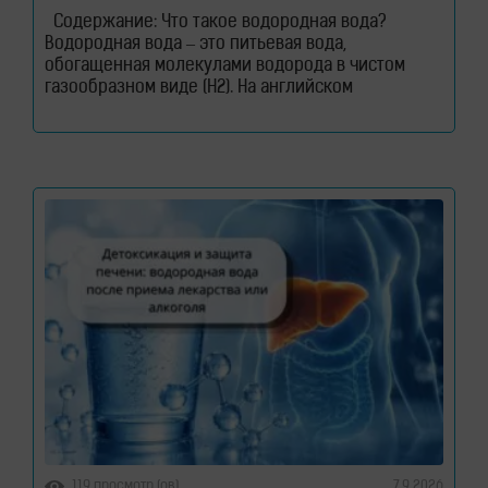
Содержание: Что такое водородная вода?
Водородная вода – это питьевая вода,
обогащенная молекулами водорода в чистом
газообразном виде (H2). На английском
водородная вода звучит как – Hydrogen Rich
Water (HRW) или Hydrogen Water. В такой воде
молекулы водорода не вступают в химическую
реакцию с молекулами воды. Водород растворен
в воде. Поэтому водород содержится в
119 просмотр (ов)
7.9.2026