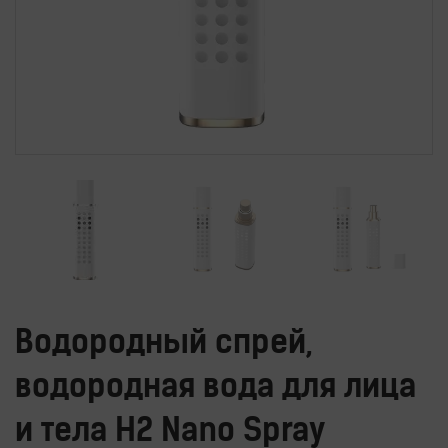
Водородные
ингаляторы
Водородные
ванны
Кислородные
концентраторы
Бьюти
приборы
Щетки
для
лица
и
тела
Фотоэпиляторы
Водородный спрей,
Очистители
воздуха
водородная вода для лица
Измерительные
приборы
и тела H2 Nano Spray
Товары