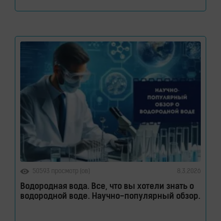
здоровье кишечного барьера. Как водородная
вода влияет на кишечник и микробиом. Кишечник
давно перестал считаться органом, который
отвечает только за переваривание пищи. Сегодня
ученые рассматривают его как одну из
важнейших систем организма. Именно здесь
50593 просмотр (ов)
8.3.2026
Водородная вода. Все, что вы хотели знать о
водородной воде. Научно-популярный обзор.