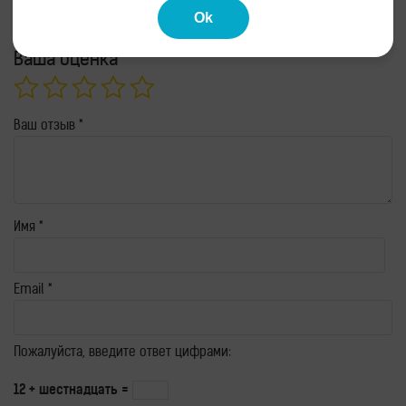
помечены
*
Ok
Ваша оценка
Ваш отзыв
*
Имя
*
Email
*
Пожалуйста, введите ответ цифрами:
12 + шестнадцать =