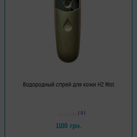
Водородный спрей для кожи H2 Mist
( 0 )
Оценка
0
1100
грн.
из
5