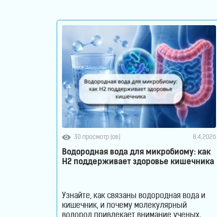
Щетки
для
лица
и
тела
Фотоэпиляторы
Очистители
30 просмотр (ов)
8.4.2026
Водородная вода для микробиому: как
воздуха
H2 поддерживает здоровье кишечника
Измерительные
приборы
Узнайте, как связаны водородная вода и
кишечник, и почему молекулярный
водород привлекает внимание ученых.