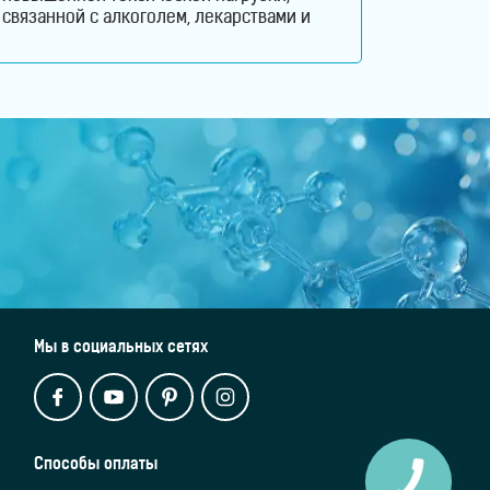
связанной с алкоголем, лекарствами и
другими вредными веществами. Узнайте,
как молекулярный водород способствует
снижению оксидативного стресса и
защите гепатоцитов. Печень ежедневно
выполняет огромный объем работы,
оставаясь при этом практически
незаметной для человека. Этот орган
участвует в обмене веществ, помогает
переваривать пищу, синтезирует
Мы в социальных сетях
Способы оплаты