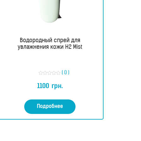
Водородный спрей для
увлажнения кожи H2 Mist
( 0 )
О
ц
1100
грн.
е
н
к
а
0
Подробнее
и
з
5