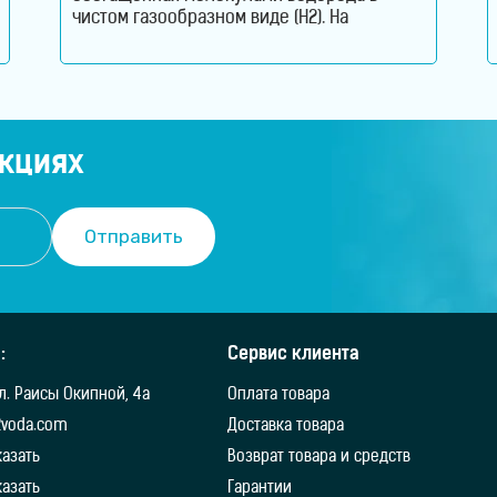
чистом газообразном виде (H2). На
английском водородная вода звучит как –
Hydrogen Rich Water (HRW) или Hydrogen
Water. В такой воде молекулы водорода не
вступают в химическую реакцию с
молекулами воды. Водород растворен в
воде. Поэтому водород содержится в
акциях
:
Сервис клиента
ул. Раисы Окипной, 4а
Оплата товара
2voda.com
Доставка товара
казать
Возврат товара и средств
казать
Гарантии