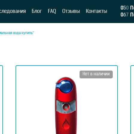
0
5
0
П
следования
Блог
FAQ
Отзывы
Контакты
0
6
7
П
мальная вода купить”
Нет в наличии