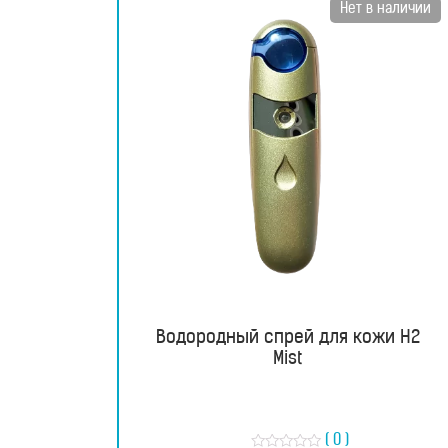
Нет в наличии
Генераторы
водородной
воды
Портативные
генераторы
Стационарные
генераторы
Водородные
Водородный спрей для кожи H2
кувшины
Mist
Водородные
бутылки
( 0 )