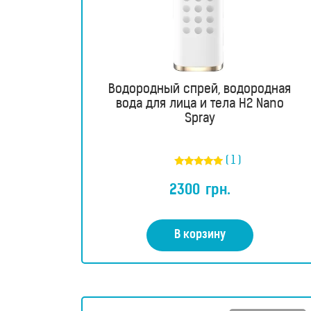
Водородный спрей, водородная
вода для лица и тела H2 Nano
Spray
( 1 )
Оценка
5.00
2300
грн.
из 5
RU
В корзину
UA
Магазин