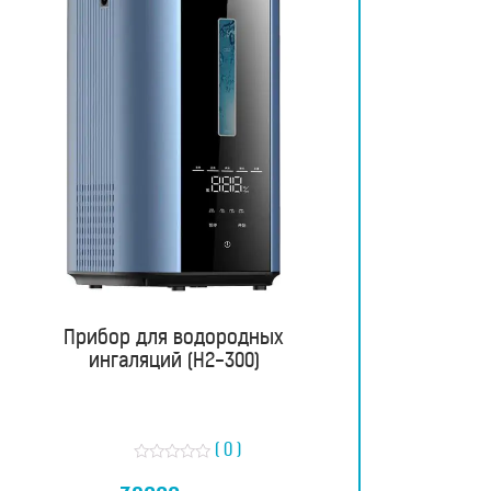
Прибор для водородных
ингаляций (H2-300)
( 0 )
О
ц