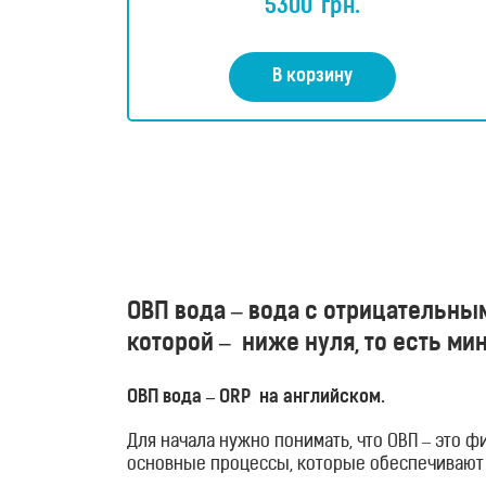
5300
грн.
из 5
здоровья
Приборы
В корзину
световой
терапии
Дезинфекторы
Аксессуары
ОВП вода – вода с отрицательны
Исследования
которой – ниже нуля, то есть ми
Блог
ОВП вода – ORP на английском.
FAQ
Для начала нужно понимать, что ОВП – это 
основные процессы, которые обеспечивают 