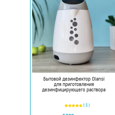
для
лица
и
тела
Фотоэпиляторы
Очистители
воздуха
Измерительные
Бытовой дезинфектор Olansi
для приготовления
приборы
дезинфицирующего раствора
Товары
( 3 )
для
Оценка
5.00