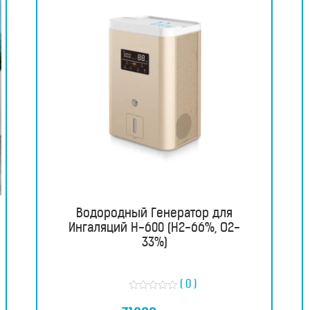
Водородный Генератор для
Ингаляций H-600 (H2-66%, O2-
33%)
( 0 )
О
ц