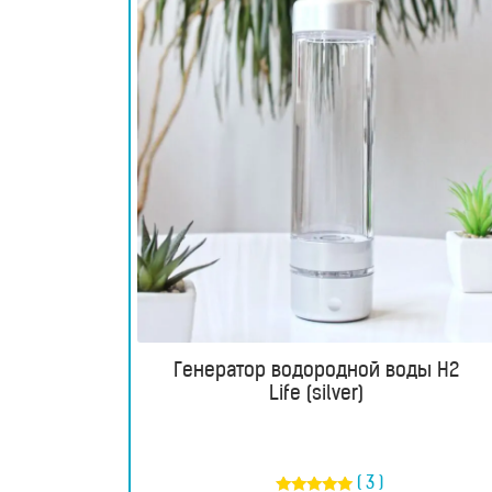
RU
UA
Генератор водородной воды H2
Магазин
Life (silver)
Генераторы
водородной
( 3 )