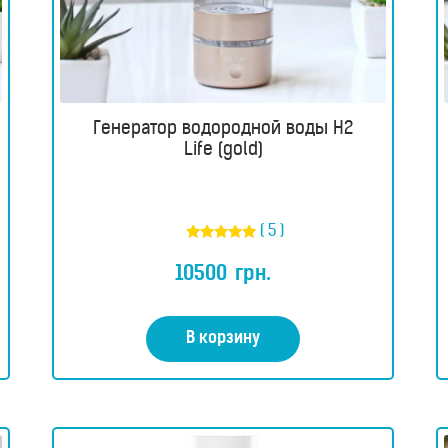
Генератор водородной воды H2
Life (gold)
( 5 )
Оценка
5.00
10500
грн.
из 5
В корзину