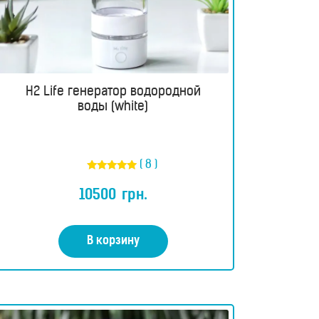
H2 Life генератор водородной
воды (white)
( 8 )
Оценка
4.75
10500
грн.
из 5
В корзину