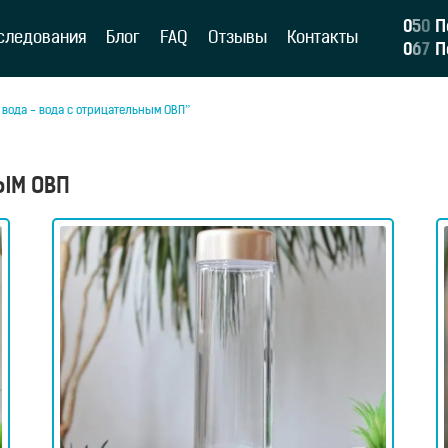
0
5
0
П
следования
Блог
FAQ
Отзывы
Контакты
0
6
7
П
 вода - вода с отрицательным ОВП”
НЫМ ОВП