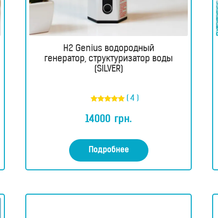
H2 Genius водородный
генератор, структуризатор воды
(SILVER)
( 4 )
Оценка
5.00
14000
грн.
из 5
Подробнее