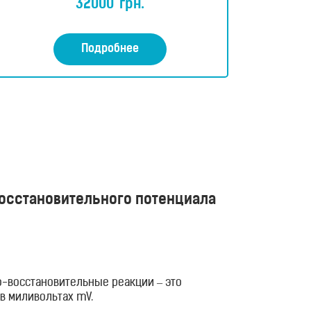
32000
грн.
е
н
к
а
0
Подробнее
и
з
5
восстановительного потенциала
о-восстановительные реакции – это
в миливольтах mV.