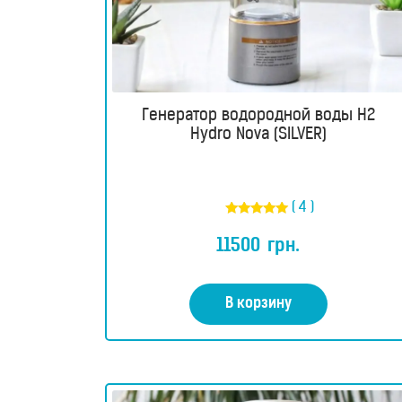
Генератор водородной воды H2
Hydro Nova (SILVER)
( 4 )
Оценка
5.00
11500
грн.
из 5
В корзину