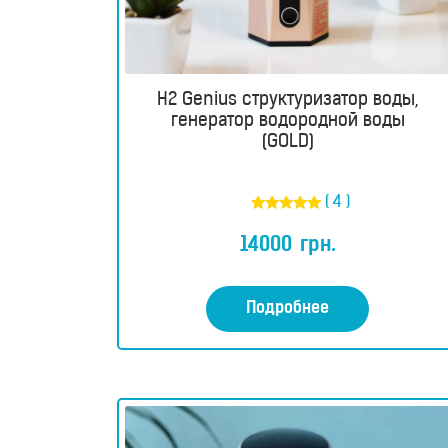
ингаляторы
Водородные
H2 Genius структуризатор воды,
ванны
генератор водородной воды
(GOLD)
Кислородные
концентраторы
( 4 )
Оценка
5.00
Бьюти
14000
грн.
из 5
продукты
Подробнее
Бьюти
приборы
Щетки