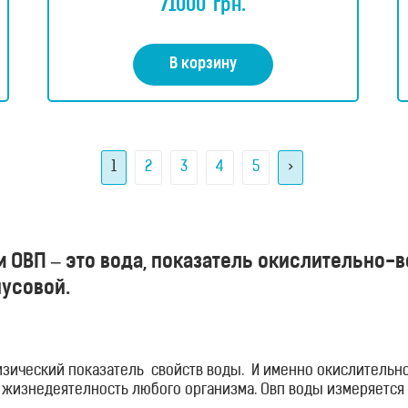
71000
грн.
е
н
к
а
0
В корзину
и
з
5
1
2
3
4
5
>
м ОВП – это вода, показатель окислительно-
нусовой.
физический показатель свойств воды. И именно окислительн
жизнедеятелность любого организма. Овп воды измеряется 