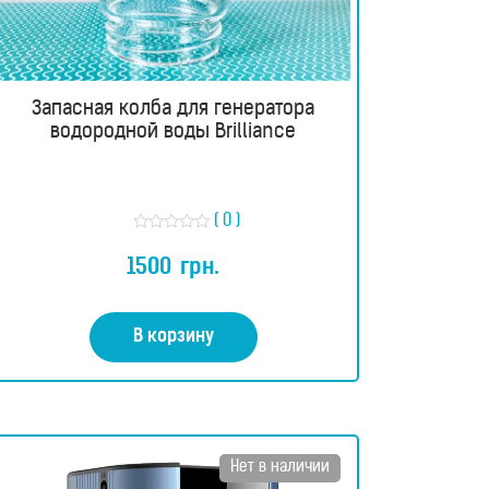
Запасная колба для генератора
водородной воды Brilliance
( 0 )
О
ц
1500
грн.
е
н
к
а
0
В корзину
и
з
5
Нет в наличии