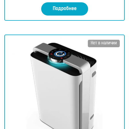
а
0
Подробнее
и
з
5
Нет в наличии