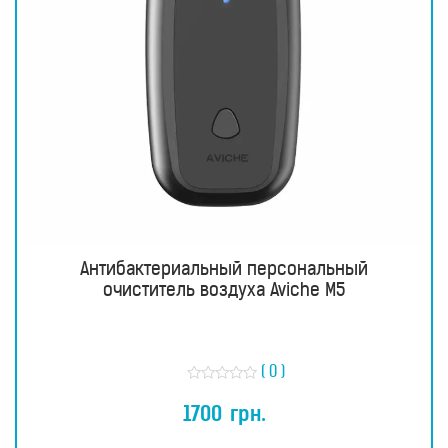
Антибактериальный персональный
очиститель воздуха Aviche M5
( 0 )
О
ц
1700
грн.
е
н
к