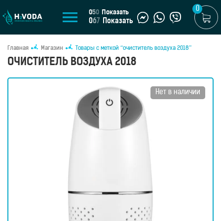
0
0
5
0
Показать
0
6
7
Показать
Главная
Магазин
Товары с меткой “очиститель воздуха 2018”
U
ОЧИСТИТЕЛЬ ВОЗДУХА 2018
UA
МАГАЗИН
Нет в наличии
Генераторы
водородной
воды
Портативные
генераторы
Стационарные
генераторы
Водородные
кувшины
Водородные
бутылки