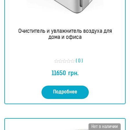
Очиститель и увлажнитель воздуха для
дома и офиса
( 0 )
О
ц
11650
грн.
е
н
к
а
0
Подробнее
и
з
5
Нет в наличии