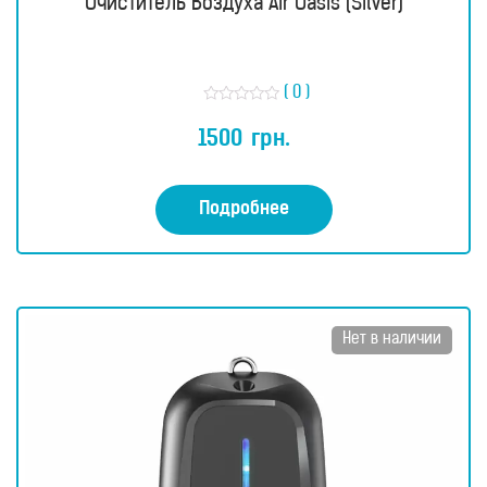
Очиститель Воздуха Air Oasis (Silver)
( 0 )
О
ц
1500
грн.
е
н
к
а
0
Подробнее
и
з
5
Нет в наличии