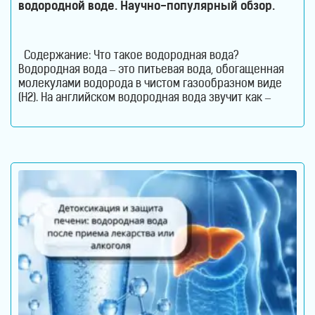
водородной воде. Научно-популярный обзор.
Содержание: Что такое водородная вода?
Водородная вода – это питьевая вода, обогащенная
молекулами водорода в чистом газообразном виде
(H2). На английском водородная вода звучит как –
Hydrogen Rich Water (HRW) или Hydrogen Water. В такой
воде молекулы водорода не вступают в химическую
реакцию с молекулами воды. Водород растворен в
воде. Поэтому водород содержится в