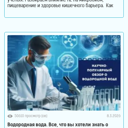
ученых. Разбираем влияние H2 на микробиом,
пищеварение и здоровье кишечного барьера. Как
водородная вода влияет на кишечник и микробиом.
Кишечник давно перестал считаться органом,
который отвечает только за переваривание пищи.
Сегодня ученые рассматривают его как одну из
важнейших систем организма. Именно здесь
50610 просмотр (ов)
8.3.2026
Водородная вода. Все, что вы хотели знать о