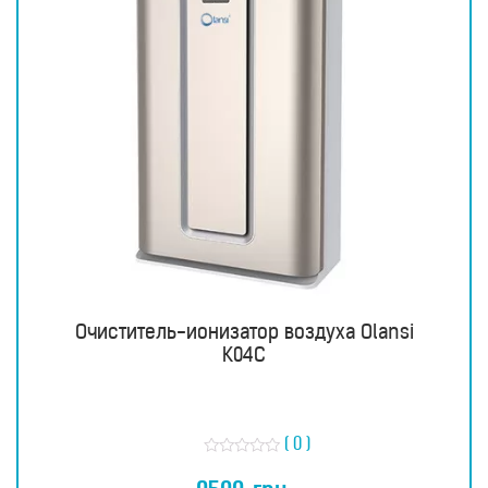
Очиститель-ионизатор воздуха Olansi
K04C
( 0 )
О
ц