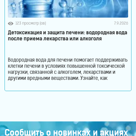
123 просмотр (ов)
7.9.2026
Детоксикация и защита печени: водородная вода
после приема лекарства или алкоголя
Водородная вода для печени помогает поддерживать
клетки печени в условиях повышенной токсической
нагрузки, связанной с алкоголем, лекарствами и
другими вредными веществами. Узнайте, как
молекулярный водород способствует снижению
оксидативного стресса и защите гепатоцитов. Печень
ежедневно выполняет огромный объем работы,
оставаясь при этом практически незаметной для
человека. Этот орган участвует в обмене веществ,
помогает переваривать пищу, синтезирует
Сообщить о новинках и акциях