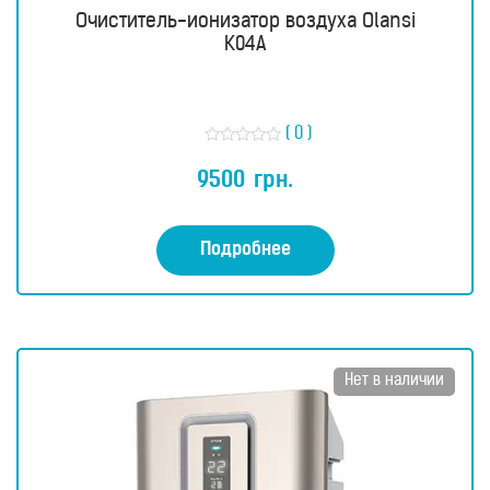
Очиститель-ионизатор воздуха Olansi
K04A
( 0 )
О
ц
9500
грн.
е
н
к
а
0
Подробнее
и
з
5
Нет в наличии