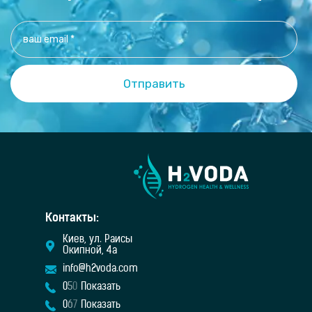
Контакты:
Киев, ул. Раисы
Окипной, 4а
info@h2voda.com
0
5
0
Показать
0
6
7
Показать