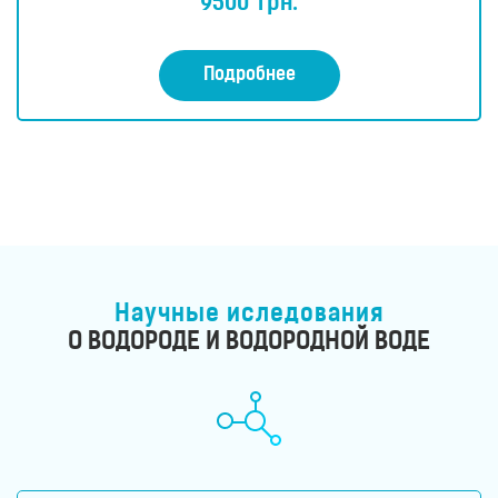
9500
грн.
е
н
к
а
0
Подробнее
и
з
5
Научные иследования
О ВОДОРОДЕ И ВОДОРОДНОЙ ВОДЕ