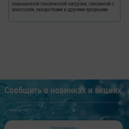
повышенной токсической нагрузки, связанной с
алкоголем, лекарствами и другими вредными
веществами. Узнайте, как молекулярный водород
способствует снижению оксидативного стресса и
защите гепатоцитов. Печень ежедневно
выполняет огромный объем работы, оставаясь
при этом практически незаметной для человека.
Этот орган участвует в обмене веществ, помогает
переваривать пищу, синтезирует
Сообщить о новинках и акциях