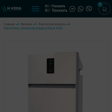
0
0
5
0
Показать
0
6
7
Показать
Главная
Магазин
Очистители воздуха
U
Очиститель-ионизатор воздуха Olansi K04A
UA
МАГАЗИН
Генераторы
водородной
воды
Портативные
генераторы
Стационарные
генераторы
Водородные
кувшины
Водородные
бутылки