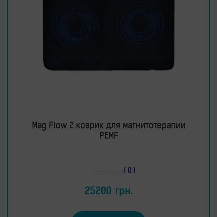
Mag Flow 2 коврик для магнитотерапии
PEMF
( 0 )
Оценка
0
25200
грн.
из
5