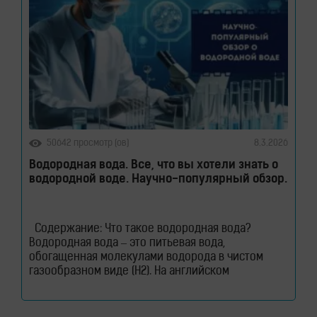
50642 просмотр (ов)
8.3.2026
Водородная вода. Все, что вы хотели знать о
водородной воде. Научно-популярный обзор.
Содержание: Что такое водородная вода?
Водородная вода – это питьевая вода,
обогащенная молекулами водорода в чистом
газообразном виде (H2). На английском
водородная вода звучит как – Hydrogen Rich
Water (HRW) или Hydrogen Water. В такой воде
молекулы водорода не вступают в химическую