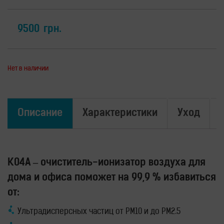
для
здоровья
Приборы
9500
грн.
световой
терапии
Дезинфекторы
Нет в наличии
Аксессуары
ИССЛЕДОВАНИЯ
БЛОГ
Описание
Характеристики
Уход
FAQ
ОТЗЫВЫ
КОНТАКТЫ
K04A – очиститель-ионизатор воздуха для
дома и офиса поможет на 99,9 % избавиться
от
:
Ультрадисперсных частиц от PM10 и до PM2.5