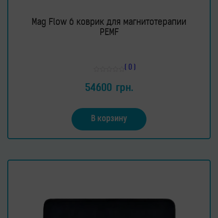
Mag Flow 6 коврик для магнитотерапии
PEMF
( 0 )
Оценка
0
54600
грн.
из
5
В корзину