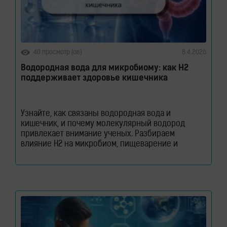
40 просмотр (ов)
8.4.2026
Водородная вода для микробиому: как H2
поддерживает здоровье кишечника
Узнайте, как связаны водородная вода и
кишечник, и почему молекулярный водород
привлекает внимание ученых. Разбираем
влияние H2 на микробиом, пищеварение и
здоровье кишечного барьера. Как водородная
вода влияет на кишечник и микробиом. Кишечник
давно перестал считаться органом, который
отвечает только за переваривание пищи. Сегодня
ученые рассматривают его как одну из
важнейших систем организма. Именно здесь