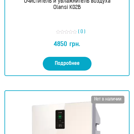
Очиститель и увлажнитель воздуха
Olansi K02B
( 0 )
О
ц
4850
грн.
е
н
к
а
0
Подробнее
и
з
5
Нет в наличии