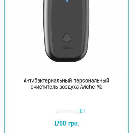
Антибактериальный персональный
очиститель воздуха Aviche M5
( 0 )
О
ц
1700
грн.
е
н
к