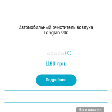
Автомобильный очиститель воздуха
Longlan 906
( 0 )
О
ц
1180
грн.
е
н
к
а
0
Подробнее
и
з
5
Нет в наличии