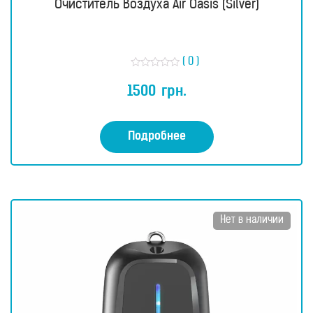
Очиститель Воздуха Air Oasis (Silver)
( 0 )
О
ц
1500
грн.
е
н
к
а
0
Подробнее
и
з
5
Нет в наличии