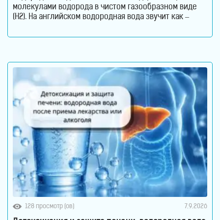
молекулами водорода в чистом газообразном виде
(H2). На английском водородная вода звучит как –
Hydrogen Rich Water (HRW) или Hydrogen Water. В такой
воде молекулы водорода не вступают в химическую
реакцию с молекулами воды. Водород растворен в
воде. Поэтому водород содержится в
128 просмотр (ов)
7.9.2026