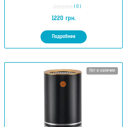
( 0 )
О
ц
1220
грн.
е
н
к
а
0
Подробнее
и
з
5
Нет в наличии