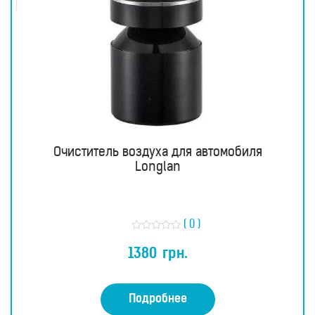
Очиститель воздуха для автомобиля
Longlan
( 0 )
О
ц
1380
грн.
е
н
к
а
0
Подробнее
и
з