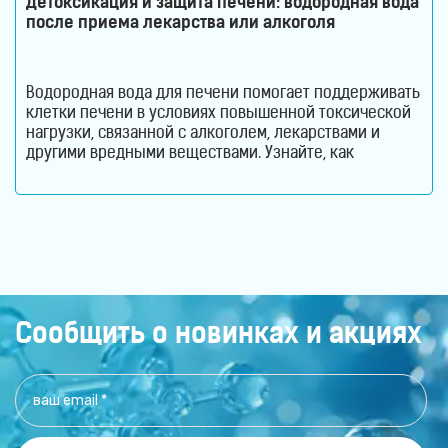
Детоксикация и защита печени: водородная вода
после приема лекарства или алкоголя
Водородная вода для печени помогает поддерживать
клетки печени в условиях повышенной токсической
нагрузки, связанной с алкоголем, лекарствами и
другими вредными веществами. Узнайте, как
молекулярный водород способствует снижению
оксидативного стресса и защите гепатоцитов. Печень
ежедневно выполняет огромный объем работы,
оставаясь при этом практически незаметной для
человека. Этот орган участвует в обмене веществ,
помогает переваривать пищу, синтезирует
Сообщить о новинках и акциях