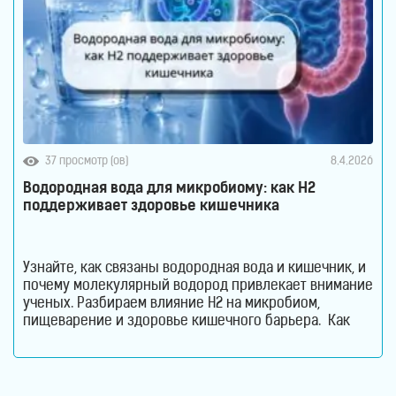
37 просмотр (ов)
8.4.2026
Водородная вода для микробиому: как H2
поддерживает здоровье кишечника
Узнайте, как связаны водородная вода и кишечник, и
почему молекулярный водород привлекает внимание
ученых. Разбираем влияние H2 на микробиом,
пищеварение и здоровье кишечного барьера. Как
водородная вода влияет на кишечник и микробиом.
Кишечник давно перестал считаться органом,
который отвечает только за переваривание пищи.
Сегодня ученые рассматривают его как одну из