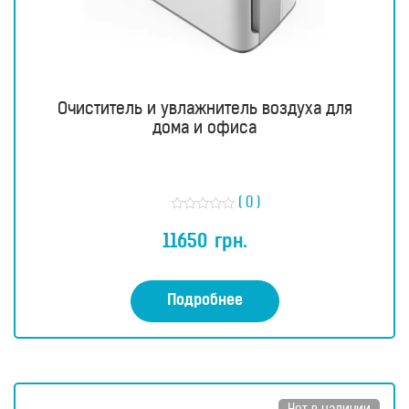
Очиститель и увлажнитель воздуха для
дома и офиса
( 0 )
О
ц
11650
грн.
е
н
к
а
0
Подробнее
и
з
5