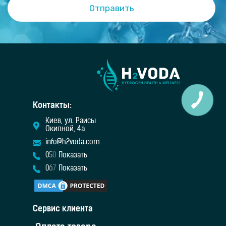
Контакты:
Киев, ул. Раисы
Окипной, 4а
info@h2voda.com
0
5
0
Показать
0
6
7
Показать
Сервис клиента