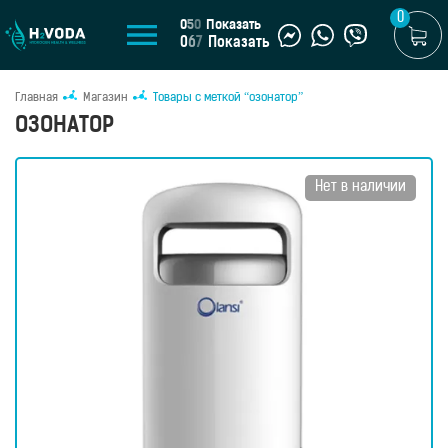
0
0
5
0
Показать
0
6
7
Показать
Главная
Магазин
Товары с меткой “озонатор”
U
ОЗОНАТОР
UA
МАГАЗИН
Нет в наличии
Генераторы
водородной
воды
Портативные
генераторы
Стационарные
генераторы
Водородные
кувшины
Водородные
бутылки