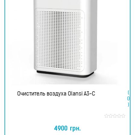
(
Очиститель воздуха Olansi A3-С
0
)
О
ц
4900
грн.
е
н