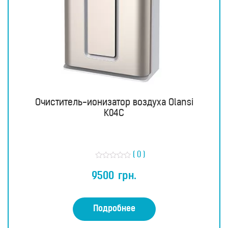
Очиститель-ионизатор воздуха Olansi
K04C
( 0 )
О
ц
9500
грн.
е
н
к
а
0
Подробнее
и
з
5