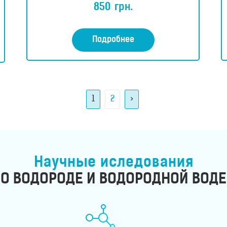
ц
850
грн.
е
н
к
а
0
Подробнее
и
з
5
1
2
>
Научные иследования
О ВОДОРОДЕ И ВОДОРОДНОЙ ВОДЕ