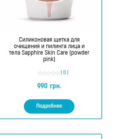
Силиконовая щетка для
очищения и пилинга лица и
тела Sapphire Skin Care (powder
pink)
( 0 )
О
ц
990
грн.
е
н
к
а
0
Подробнее
и
з
5