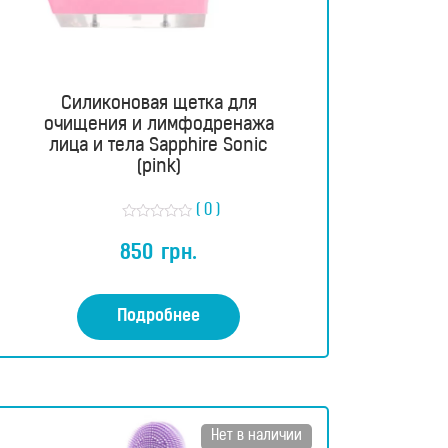
Силиконовая щетка для
очищения и лимфодренажа
лица и тела Sapphire Sonic
(pink)
( 0 )
О
ц
850
грн.
е
н
к
а
0
Подробнее
и
з
5
Нет в наличии