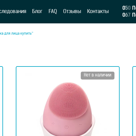
0
5
0
П
следования
Блог
FAQ
Отзывы
Контакты
0
6
7
П
ка для лица купить”
Нет в наличии