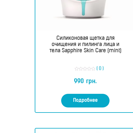
Силиконовая щетка для
очищения и пилинга лица и
тела Sapphire Skin Care (mint)
( 0 )
О
ц
990
грн.
е
н
к
а
0
Подробнее
и
з
5