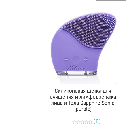
лица
и
тела
Фотоэпиляторы
Очистители
воздуха
Измерительные
приборы
Силиконовая щетка для
очищения и лимфодренажа
Товары
лица и Тела Sapphire Sonic
(purple)
для
здоровья
( 0 )
О