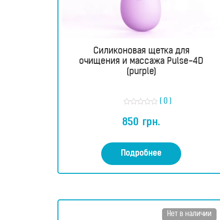
Водородные
ванны
Силиконовая щетка для
Кислородные
очищения и массажа Pulse-4D
концентраторы
(purple)
Бьюти
( 0 )
О
продукты
ц
850
грн.
е
н
к
Бьюти
а
0
Подробнее
приборы
и
з
5
Щетки
для
Нет в наличии