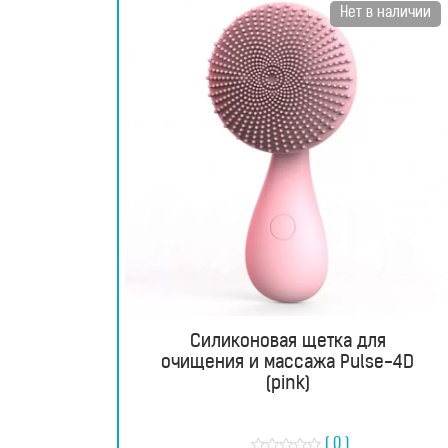
Нет в наличии
RU
UA
Магазин
Силиконовая щетка для
Генераторы
очищения и массажа Pulse-4D
(pink)
водородной
воды
( 0 )