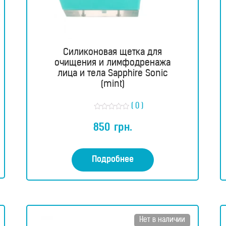
Силиконовая щетка для
очищения и лимфодренажа
лица и тела Sapphire Sonic
(mint)
( 0 )
О
ц
850
грн.
е
н
к
а
0
Подробнее
и
з
5
Нет в наличии