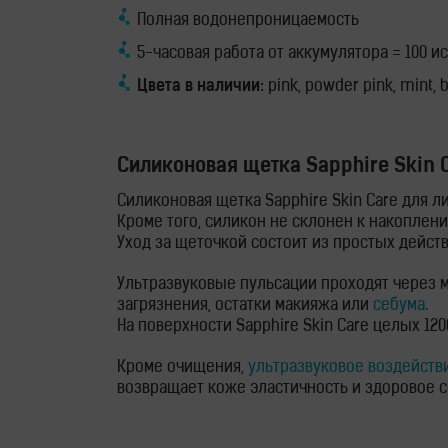
Полная водонепроницаемость
воды
5-часовая работа от аккумулятора = 100 
Портативные
Цвета в наличии:
pink, powder pink, mint, 
генераторы
Стационарные
Силиконовая щетка Sapphire Skin 
генераторы
Силиконовая щетка Sapphire Skin Care для л
Кроме того, силикон не склонен к накоплени
Уход за щеточкой состоит из простых дейст
Водородные
Ультразвуковые пульсации проходят через 
кувшины
загрязнения, остатки макияжа или
себума
.
На поверхности Sapphire Skin Care целых 12
Водородные
Кроме очищения,
ультразвуковое воздейств
бутылки
возвращает коже эластичность и здоровое с
Водородные