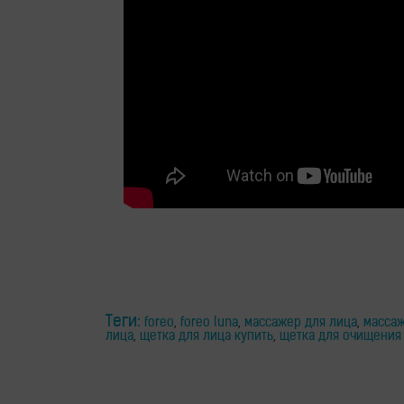
здоровья
Приборы
световой
терапии
Дезинфекторы
Аксессуары
Исследования
Блог
Теги:
foreo
,
foreo luna
,
массажер для лица
,
массаж
лица
,
щетка для лица купить
,
щетка для очищения
FAQ