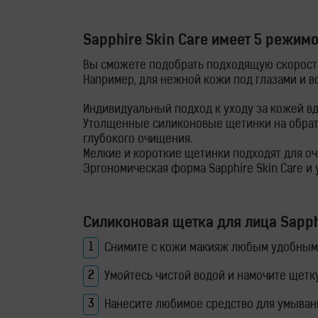
ингаляторы
Sapphire Skin Care имеет 5 режимо
Водородные
Вы сможете подобрать подходящую скорость
ванны
Например, для нежной кожи под глазами и в
Кислородные
Индивидуальный подход к уходу за кожей в
Утолщенные силиконовые щетинки на обратно
концентраторы
глубокого очищения.
Мелкие и короткие щетинки подходят для оч
Эргономическая форма Sapphire Skin Care 
Бьюти
продукты
Силиконовая щетка для лица
Sapph
Бьюти
Снимите с кожи макияж любым удобным 
приборы
Умойтесь чистой водой и намочите щетку
Щетки
Нанесите любимое средство для умывания 