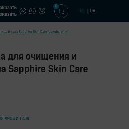
0
оказать
RU
UA
оказать
ца и тела Sapphire Skin Care (powder pink)
а для очищения и
а Sapphire Skin Care
я лица и тела