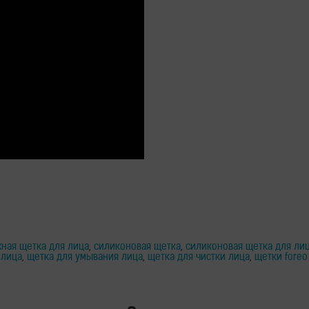
ная щетка для лица
,
силиконовая щетка
,
силиконовая щетка для ли
 лица
,
щетка для умывания лица
,
щетка для чистки лица
,
щетки foreo