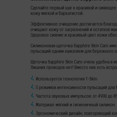
Сделайте первый шаг к красивой и сияющее 
кожу мягкой и бархатистой.
Эффективное очищение достигается благода
очищают кожу от загрязнений и остатков ма
Здоровое сияние и красивый цвет кожи обе
Силиконовая щеточка Sapphire Skin Care им
пульсаций одним нажатием для бережного 
Щеточка Sapphire Skin Care очень удобна в
Лишних проводов нет! Вместо них есть встро
RU
Используется технология T-Skin
UA
5 режимов интенсивности пульсаций для 
Магазин
Частота звуковых импульсов: от 4900 до 8
Генераторы
Материал: мягкий и гигиеничный силикон
водородной
Эргономический дизайн, повторяющий ко