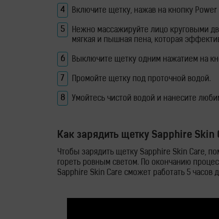
для
Включите щетку, нажав на кнопку Power
лица
Нежно массажируйте лицо круговыми дви
и
мягкая и пышная пена, которая эффекти
тела
Выключите щетку одним нажатием на кн
Промойте щетку под проточной водой.
Фотоэпиляторы
Умойтесь чистой водой и нанесите люби
Очистители
воздуха
Как зарядить щетку Sapphire Skin 
Измерительные
Чтобы зарядить щетку Sapphire Skin Care, п
гореть ровным светом. По окончанию процесс
приборы
Sapphire Skin Care сможет работать 5 часов
Товары
для