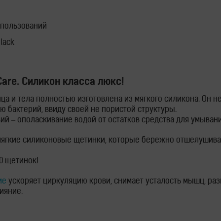
использований
black
Care. Силикон класса люкс!
ица и тела полностью изготовлена из мягкого силикона. Он н
ю бактерий, ввиду своей не пористой структуры.
вий – ополаскивание водой от остатков средства для умыван
мягкие силиконовые щетинки, которые бережно отшелушива
00 щетинок!
ие
ускоряет циркуляцию крови, снимает усталость мышц, ра
ияние.