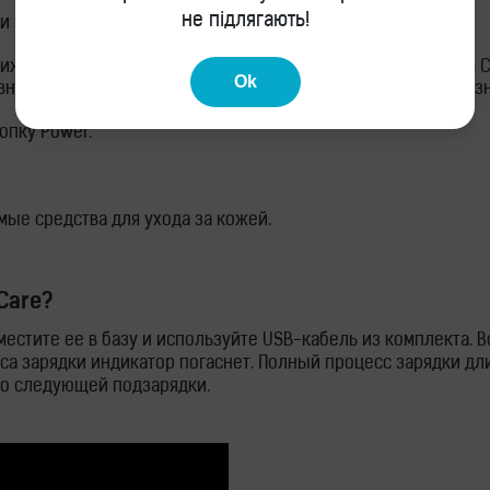
не підлягають!
 и выберете подходящую скорость, используя кнопки -/+.
жениями. При работе ультразвуковой щетки Sapphire Skin C
Ok
вно удаляет остатки макияжа, кожного жира и любые загряз
опку Power.
мые средства для ухода за кожей.
Care?
оместите ее в базу и используйте USB-кабель из комплекта. 
а зарядки индикатор погаснет. Полный процесс зарядки дли
 до следующей подзарядки.