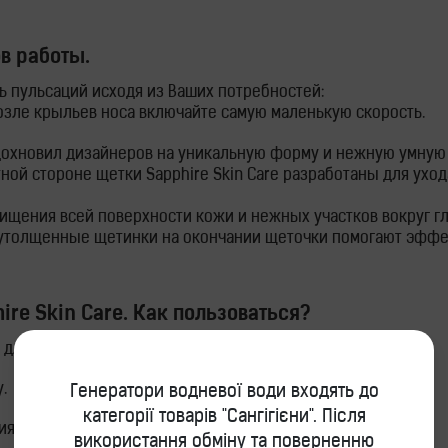
в работы.
 пульсаций исходя из Ваших потребностей:
озле крыльев носа включайте самую маленькую скорость.
дохновил дизайнеров на уникальную форму и нежную умную
й стороне щетки Sapphire Skin Care разработаны для ухода 
ищения всей поверхности кожи и нежных участков вокруг гл
и утолщенные щетинки на окончании щеточки помогают эффек
ire Skin Care
. Как пользоваться?
для Вас средством.
.
Генератори водневої води входять до
категорії товарів "Сангігієни". Після
(гель, пенку, мусс) на лицо или на щетку.
використання обміну та поверненню