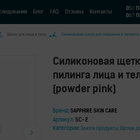
0
5
0
П
следования
Блог
FAQ
Отзывы
Контакты
0
6
7
П
Щетки для лица и тела
Силиконовая щетка для очищения и пилинга ли
Силиконовая щетк
пилинга лица и тел
(powder pink)
Бренд:
SAPPHIRE SKIN CARE
Артикул:
SC-2
Категории:
Бьюти продукты
Щетки дл
,