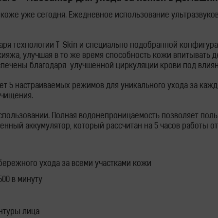
коже уже сегодня. Ежедневное использование ультразвуково
ря технологии T-Skin и специально подобранной конфигура
кияжа, улучшая в то же время способность кожи впитывать 
спечены благодаря улучшенной циркуляции крови под влиян
еет 5 настраиваемых режимов для уникального ухода за каж
очищения.
 использовании. Полная водонепроницаемость позволяет поль
енный аккумулятор, который рассчитан на 5 часов работы от 
бережного ухода за всеми участками кожи
500 в минуту
нтуры лица