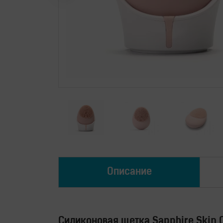
Описание
Силиконовая щетка Sapphire Skin 