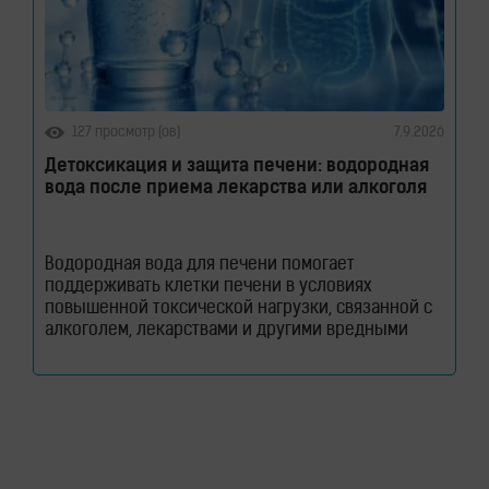
127 просмотр (ов)
7.9.2026
Детоксикация и защита печени: водородная
вода после приема лекарства или алкоголя
Водородная вода для печени помогает
поддерживать клетки печени в условиях
повышенной токсической нагрузки, связанной с
алкоголем, лекарствами и другими вредными
веществами. Узнайте, как молекулярный водород
способствует снижению оксидативного стресса и
защите гепатоцитов. Печень ежедневно
выполняет огромный объем работы, оставаясь
при этом практически незаметной для человека.
Этот орган участвует в обмене веществ, помогает
переваривать пищу, синтезирует