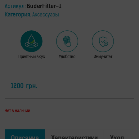
для
здоровья
Артикул:
BuderFilter-1
Категория:
Аксессуары
Приборы
световой
терапии
Дезинфекторы
Аксессуары
ИССЛЕДОВАНИЯ
Приятный вкус
Удобство
Иммунитет
БЛОГ
FAQ
ОТЗЫВЫ
1200
грн.
КОНТАКТЫ
Нет в наличии
Описание
Характеристики
Уход