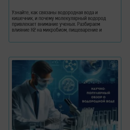
Узнайте, как связаны водородная вода и
кишечник, и почему молекулярный водород
привлекает внимание ученых. Разбираем
влияние H2 на микробиом, пищеварение и
здоровье кишечного барьера. Как водородная
вода влияет на кишечник и микробиом. Кишечник
давно перестал считаться органом, который
отвечает только за переваривание пищи. Сегодня
ученые рассматривают его как одну из
важнейших систем организма. Именно здесь