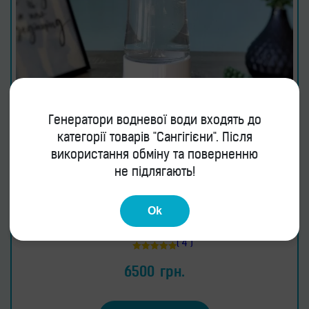
Генератори водневої води входять до
категорії товарів "Сангігієни". Після
використання обміну та поверненню
не підлягають!
Водородный генератор с мембраной
Brilliance Lux
Ok
( 4 )
Оценка
5.00
6500
грн.
из 5