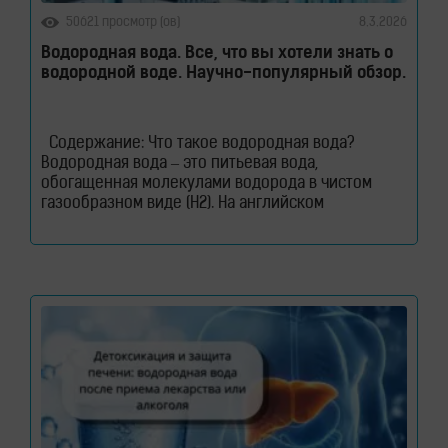
50621 просмотр (ов)
8.3.2026
Водородная вода. Все, что вы хотели знать о
водородной воде. Научно-популярный обзор.
Содержание: Что такое водородная вода?
Водородная вода – это питьевая вода,
обогащенная молекулами водорода в чистом
газообразном виде (H2). На английском
водородная вода звучит как – Hydrogen Rich
Water (HRW) или Hydrogen Water. В такой воде
молекулы водорода не вступают в химическую
реакцию с молекулами воды. Водород растворен
в воде. Поэтому водород содержится в