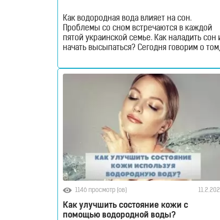
Магазин
Как водородная вода влияет на сон.
Проблемы со сном встречаются в каждой
Генераторы
пятой украинской семье. Как наладить сон 
водородной
начать высыпаться? Сегодня говорим о том
как водородная вода влияет на сон. Как
воды
водородная вода влияет на сон?
Бессонница в наши дни, к сожалению,
явление довольно распространенное. По
Портативные
статистике, более 20% украинцев имеют
проблемы со сном
генераторы
Стационарные
генераторы
Водородные
1146 просмотр (ов)
11.2.20
кувшины
Как улучшить состояние кожи с
помощью водородной воды?