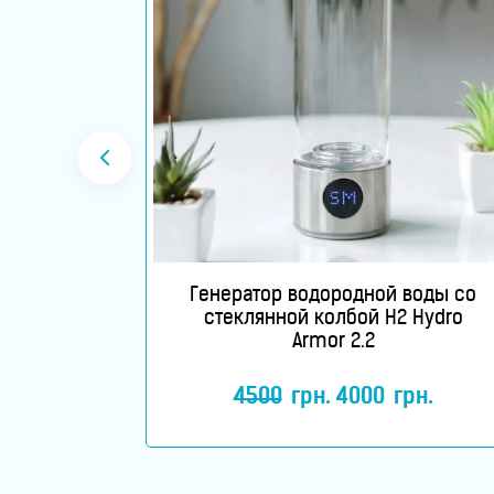
приборы
Товары
для
здоровья
Приборы
световой
терапии
расная
Генератор водородной воды со
 терапии
стеклянной колбой H2 Hydro
Дезинфекторы
Armor 2.2
Аксессуары
4500
грн.
4000
грн.
Исследования