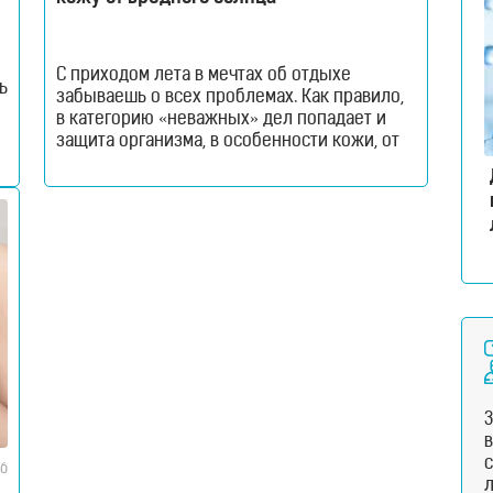
С приходом лета в мечтах об отдыхе
ь
забываешь о всех проблемах. Как правило,
в категорию «неважных» дел попадает и
защита организма, в особенности кожи, от
солнца. Но именно летом солнце становится
ы
особенно агрессивным. Долгое пребывание
на солнце становится причиной ожогов,
воспалений и даже повреждения структуры
е
ДНК (что приводит к онкологическим
заболеваниям). Поэтому, не забудьте
добавить
с
16