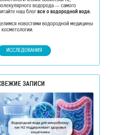
осметологических свойствах H2,
молекулярного водорода — самого
распространенного вещества во всей
Читайте наш блог
все о водородной воде.
Вселенной?
Делимся новостями водородной медицины
 косметологии.
ИССЛЕДОВАНИЯ
СВЕЖИЕ ЗАПИСИ