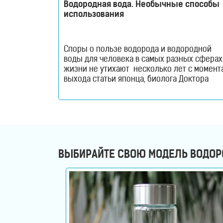
Бьюти
Водородная вода. Необычные способы
приборы
использования
Щетки
Споры о пользе водорода и водородной
для
воды для человека в самых разных сферах
жизни не утихают несколько лет с момент
лица
выхода статьи японца, биолога Доктора
Охта в 2007 году в журнале Natural Science,
и
после открытия его уникальных
терапевтических свойств. Сегодня, когда
тела
все чаще организм страдает от внешних
факторов, а качество продуктов оставляет
Фотоэпиляторы
не лучшие впечатления,
ВЫБИРАЙТЕ СВОЮ МОДЕЛЬ ВОДОР
Очистители
воздуха
Измерительные