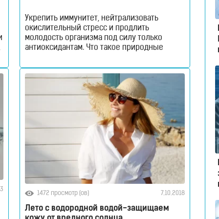
Укрепить иммунитет, нейтрализовать
окислительный стресс и продлить
и
молодость организма под силу только
,
антиоксидантам. Что такое природные
антиоксиданты для здоровья и почему их
важно ввести в свой рацион? Об
антиоксидантах написано и снято многое.
Некоторые считают их эффективным
инструментом маркетинга, другие же
хаотично наполняют свой холодильник
зеленью, а полочки БАДами. Все ради того,
чтобы ощутить на
23
1472 просмотр (ов)
7.10.2018
Лето с водородной водой-защищаем
кожу от вредного солнца