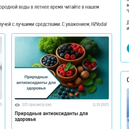
к
родной воды в летнее время читайте в нашем
учей с лучшими средствами. С уважением, H2Voda!
и
25
335 просмотр (ов)
11.19.2025
Природные антиоксиданты для
здоровья