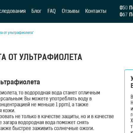
0
5
0
П
следования
Блог
FAQ
Отзывы
Контакты
0
6
7
П
та от ультрафиолета"
А ОТ УЛЬТРАФИОЛЕТА
льтрафиолета
фиолета, то водородная вода станет отличным
рсальным: Вы можете употреблять воду в
H
концентрацией не меньше 1 ppm), а также
и
я кожи.
г
ать не только в качестве защиты, но и в качестве
Х
е загара водородная вода поможет снять
 также быстрее заживить солнечные ожоги.