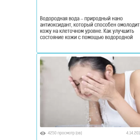
Водородные
бутылки
Водородная вода – природный нано
антиоксидант, который способен омолодит
Водородные
кожу на клеточном уровне. Как улучшить
состояние кожи с помощью водородной
ингаляторы
воды? Читай в нашем материале!
Ежедневное применение водородной вод
Водородные
в уходе за кожей нейтрализует действие
свободных радикалов, останавливает
ванны
дегенеративные процессы в тканях, а такж
борется с окислительным стрессом.
Простыми словами, молекулярный водород
Кислородные
продлевает молодость кожи
концентраторы
Бьюти
продукты
4250 просмотр (ов)
4.14.20