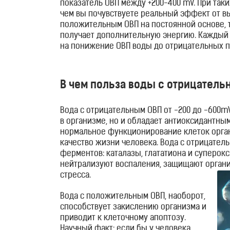
показатель ОВП между +200-400 mV. При так
ингаляторы
чем вы почувствуете реальный эффект от вы
положительным ОВП на постоянной основе, 
Водородные
получает дополнительную энергию. Каждый р
на понижение ОВП воды до отрицательных п
ванны
Кислородные
В чем польза воды с отрицател
концентраторы
Вода с отрицательным ОВП от -200 до -600m
в организме, но и обладает антиоксидантны
Бьюти
нормальное функционирование клеток орган
продукты
качество жизни человека. Вода с отрицате
ферментов: каталазы, глататиона и суперок
нейтрализуют воспаления, защищают органи
Бьюти
стресса.
приборы
Вода с положительным ОВП, наоборот,
способствует закислению организма и
Щетки
приводит к клеточному апоптозу.
Научный факт: если бы у человека