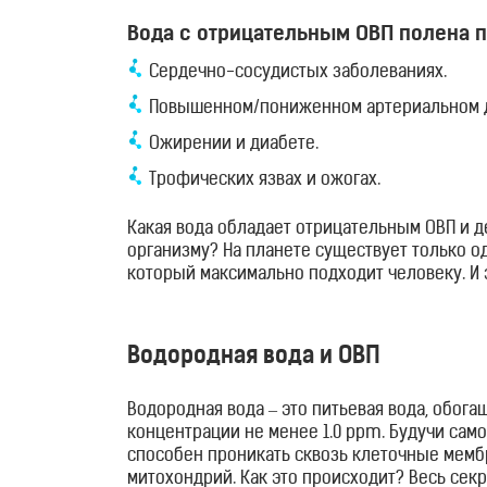
здоровья
Вода с отрицательным ОВП полена п
Сердечно-сосудистых заболеваниях.
Приборы
Повышенном/пониженном артериальном 
световой
Ожирении и диабете.
терапии
Трофических язвах и ожогах.
Дезинфекторы
Какая вода обладает отрицательным ОВП и 
организму? На планете существует только о
Аксессуары
который максимально подходит человеку. И 
Исследования
Водородная вода и ОВП
Блог
Водородная вода – это питьевая вода, обо
концентрации не менее 1.0 ppm. Будучи сам
FAQ
способен проникать сквозь клеточные мемб
митохондрий. Как это происходит? Весь секр