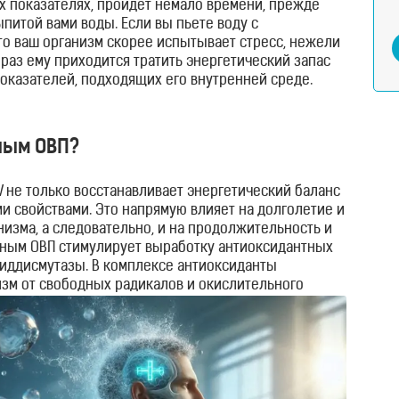
их показателях, пройдет немало времени, прежде
питой вами воды. Если вы пьете воду с
то ваш организм скорее испытывает стресс, нежели
аз ему приходится тратить энергетический запас
оказателей, подходящих его внутренней среде.
ьным ОВП?
V не только восстанавливает энергетический баланс
ми свойствами. Это напрямую влияет на долголетие и
изма, а следовательно, и на продолжительность и
льным ОВП стимулирует выработку антиоксидантных
сиддисмутазы. В комплексе антиоксиданты
зм от свободных радикалов и окислительного