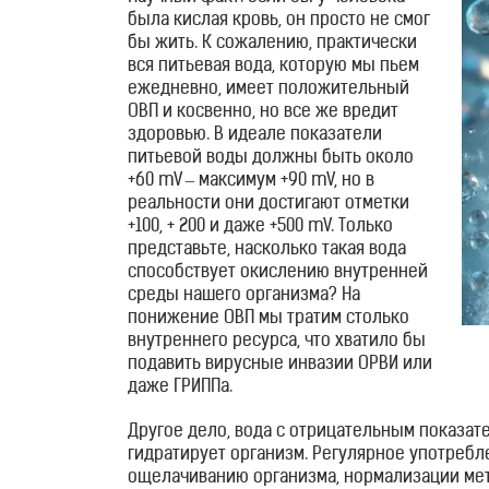
для
была кислая кровь, он просто не смог
бы жить. К сожалению, практически
лица
вся питьевая вода, которую мы пьем
и
ежедневно, имеет положительный
ОВП и косвенно, но все же вредит
тела
здоровью. В идеале показатели
питьевой воды должны быть около
Фотоэпиляторы
+60 mV – максимум +90 mV, но в
реальности они достигают отметки
+100, + 200 и даже +500 mV. Только
Очистители
представьте, насколько такая вода
способствует окислению внутренней
воздуха
среды нашего организма? На
понижение ОВП мы тратим столько
Измерительные
внутреннего ресурса, что хватило бы
подавить вирусные инвазии ОРВИ или
приборы
даже ГРИППа.
Товары
Другое дело, вода с отрицательным показате
гидратирует организм. Регулярное употреб
для
ощелачиванию организма, нормализации мет