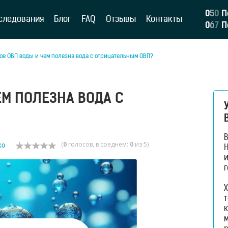
0
5
0
П
следования
Блог
FAQ
Отзывы
Контакты
0
6
7
П
кое ОВП воды и чем полезна вода с отрицательным ОВП?
ЕМ ПОЛЕЗНА ВОДА С
(
0
голосов, в среднем:
0
из 5)
ко
H
и
г
Х
к