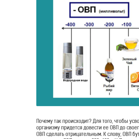
воды
Портативные
генераторы
Стационарные
генераторы
Водородные
кувшины
Водородные
бутылки
Почему так происходит? Для того, чтобы усв
организму придется довести ее ОВП до своег
Водородные
ОВП сделать отрицательным. К слову, ОВП 