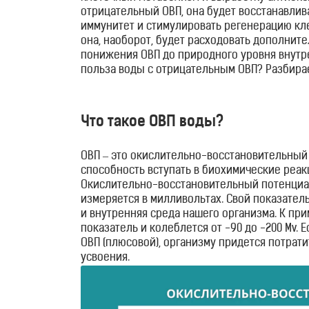
отрицательный ОВП, она будет восстанавлив
иммунитет и стимулировать регенерацию кл
она, наоборот, будет расходовать дополнит
понижения ОВП до природного уровня внутре
польза воды с отрицательным ОВП? Разбира
Что такое ОВП воды?
ОВП – это окислительно-восстановительный
способность вступать в биохимические реак
Окислительно-восстановительный потенциа
RU
измеряется в милливольтах. Свой показатель
UA
и внутренняя среда нашего организма. К пр
показатель и колеблется от -90 до -200 Mv.
Магазин
ОВП (плюсовой), организму придется потрат
усвоения.
Генераторы
водородной