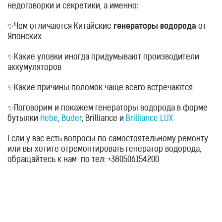
недоговорки и секретики, а именно:
Приборы
световой
терапии
✨
Чем отличаются Китайские
генераторы водорода
от
Японских
Дезинфекторы
Аксессуары
✨
Какие уловки иногда придумывают производители
аккумуляторов
ИССЛЕДОВАНИЯ
БЛОГ
✨
Какие причины поломок чаще всего встречаются
FAQ
✨
Поговорим и покажем генераторы водорода в форме
бутылки
Hebe
,
Buder
, Brilliance и
Brilliance LUX
ОТЗЫВЫ
КОНТАКТЫ
Если у вас есть вопросы по самостоятельному ремонту
или вы хотите отремонтировать генератор водорода,
обращайтесь к нам по тел: +380506154200