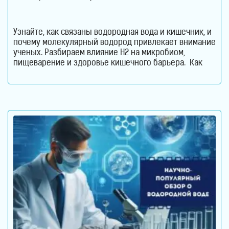
Узнайте, как связаны водородная вода и кишечник, и
почему молекулярный водород привлекает внимание
ученых. Разбираем влияние H2 на микробиом,
пищеварение и здоровье кишечного барьера. Как
водородная вода влияет на кишечник и микробиом.
Кишечник давно перестал считаться органом,
который отвечает только за переваривание пищи.
Сегодня ученые рассматривают его как одну из
важнейших систем организма. Именно здесь