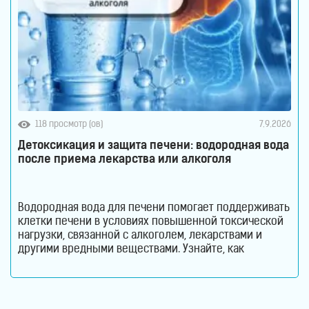
118 просмотр (ов)
7.9.2026
Детоксикация и защита печени: водородная вода
после приема лекарства или алкоголя
Водородная вода для печени помогает поддерживать
клетки печени в условиях повышенной токсической
нагрузки, связанной с алкоголем, лекарствами и
другими вредными веществами. Узнайте, как
молекулярный водород способствует снижению
оксидативного стресса и защите гепатоцитов. Печень
ежедневно выполняет огромный объем работы,
оставаясь при этом практически незаметной для