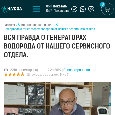
0
0
5
0
Показать
0
6
7
Показать
Главная
Все о водородной воде
RU
Вся правда о генераторах водорода от нашего сервисного отдела.
ВСЯ ПРАВДА О ГЕНЕРАТОРАХ
МАГАЗИН
ВОДОРОДА ОТ НАШЕГО СЕРВИСНОГО
Генераторы
водородной
ОТДЕЛА.
воды
Портативные
генераторы
2210 просмотр (ов)
7.26.2019 |
Олена Мироненко
(
3
голоса, в среднем:
5
из 5)
Стационарные
генераторы
Водородные
кувшины
Водородные
бутылки
Водородные