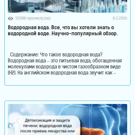
50588 просмотр (ов)
8.3.2026
Водородная вода. Все, что вы хотели знать о
водородной воде. Научно-популярный обзор.
Содержание: Что такое водородная вода?
Водородная вода – это питьевая вода, обогащенная
молекулами водорода в чистом газообразном виде
(H2). На английском водородная вода звучит как –
Hydrogen Rich Water (HRW) или Hydrogen Water. В такой
воде молекулы водорода не вступают в химическую
реакцию с молекулами воды. Водород растворен в
воде. Поэтому водород содержится в