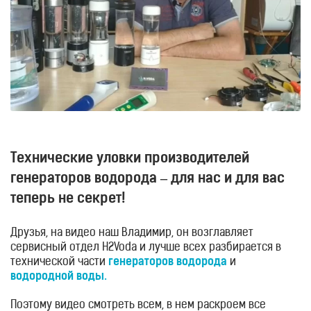
ингаляторы
Водородные
ванны
Кислородные
концентраторы
Бьюти
приборы
Щетки
для
лица
Технические уловки производителей
и
тела
генераторов водорода – для нас и для вас
Фотоэпиляторы
теперь не секрет!
Очистители
воздуха
Друзья, на видео наш Владимир, он возглавляет
Измерительные
сервисный отдел H2Voda и лучше всех разбирается в
приборы
технической части
генераторов водорода
и
водородной воды.
Товары
для
здоровья
Поэтому видео смотреть всем, в нем раскроем все