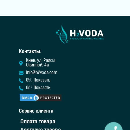
человека. Этот орган участвует в обмене веществ,
помогает переваривать пищу, синтезирует
Контакты:
Киев, ул. Раисы
Окипной, 4а
info@h2voda.com
0
5
0
Показать
0
6
7
Показать
Сервис клиента
Оплата товара