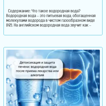
Содержание: Что такое водородная вода?
Водородная вода – это питьевая вода, обогащенная
молекулами водорода в чистом газообразном виде
(H2). На английском водородная вода звучит как –
Hydrogen Rich Water (HRW) или Hydrogen Water. В такой
воде молекулы водорода не вступают в химическую
реакцию с молекулами воды. Водород растворен в
воде. Поэтому водород содержится в