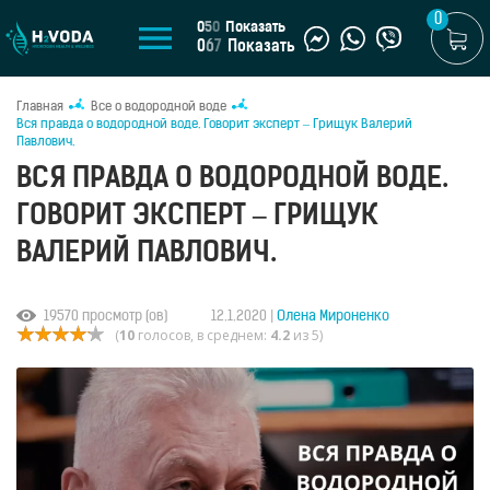
0
0
5
0
Показать
0
6
7
Показать
Главная
Все о водородной воде
RU
Вся правда о водородной воде. Говорит эксперт – Грищук Валерий
Павлович.
МАГАЗИН
ВСЯ ПРАВДА О ВОДОРОДНОЙ ВОДЕ.
Генераторы
ГОВОРИТ ЭКСПЕРТ – ГРИЩУК
водородной
воды
ВАЛЕРИЙ ПАВЛОВИЧ.
Портативные
генераторы
19570 просмотр (ов)
12.1.2020 |
Олена Мироненко
Стационарные
(
10
голосов, в среднем:
4.2
из 5)
генераторы
Водородные
кувшины
Водородные
бутылки
Водородные