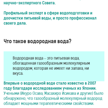
научно-экспертного Совета.
Приборы
световой
терапии
Профильный эксперт в сфере водоподготовки и
доочистки питьевой воды, и просто профессионал
Дезинфекторы
своего дела.
Аксессуары
ИССЛЕДОВАНИЯ
Что такое водородная вода?
БЛОГ
FAQ
ОТЗЫВЫ
Водородная вода – это питьевая вода,
обогащенная газообразным молекулярным
КОНТАКТЫ
водородом, которая не имеет ни запаха, ни
вкуса.
Впервые о водородной воде стало известно в 2007
году благодаря исследованиям ученых из Японии.
Учеными (Икуро Осава, Масахиро Исикава и другие) было
обнаружено, что газообразный молекулярный водород
обладает мощными терапевтическими свойствами.