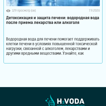
129 просмотр (ов)
7.9.2026
Детоксикация и защита печени: водородная вода
после приема лекарства или алкоголя
Водородная вода для печени помогает поддерживать
клетки печени в условиях повышенной токсической
нагрузки, связанной с алкоголем, лекарствами и
другими вредными веществами. Узнайте, как
молекулярный водород способствует снижению
оксидативного стресса и защите гепатоцитов. Печень
ежедневно выполняет огромный объем работы,
оставаясь при этом практически незаметной для
человека. Этот орган участвует в обмене веществ,
помогает переваривать пищу, синтезирует