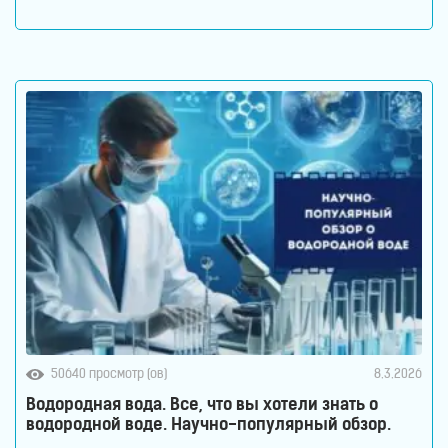
водородная вода влияет на кишечник и микробиом.
Кишечник давно перестал считаться органом,
который отвечает только за переваривание пищи.
Сегодня ученые рассматривают его как одну из
важнейших систем организма. Именно здесь
50640 просмотр (ов)
8.3.2026
Водородная вода. Все, что вы хотели знать о
водородной воде. Научно-популярный обзор.