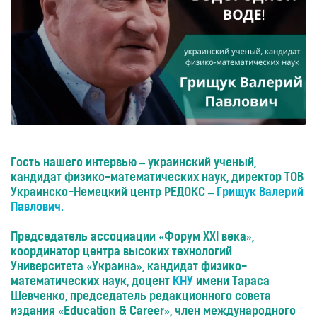
ингаляторы
Водородные
ванны
Кислородные
концентраторы
Бьюти
приборы
Щетки
для
лица
Гость нашего интервью – украинский ученый,
и
тела
кандидат физико-математических наук, директор ТОВ
Украинско-Немецкий центр РЕДОКС –
Грищук Валерий
Фотоэпиляторы
Павлович.
Очистители
воздуха
Председатель ассоциации «Форум ХХІ века»,
Измерительные
координатор центра высоких технологий
приборы
Университета «Украина», кандидат физико-
математических наук, доцент
КНУ
имени Тараса
Товары
для
Шевченко, председатель редакционного совета
здоровья
издания «Education & Career», член международного