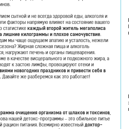
инов.
ием сытной и не всегда здоровой еды, алкоголя и
эти факторы напрямую влияют на состояние вашего
по статистике
каждый второй житель мегаполиса
на лишние килограммы и плохое самочувствие
.
годам мы чаще ощущаем апатию и усталость, нежели
 сезона? Жирная сложная пища и алкоголь
я, нагружают печень и органы пищеварения.
ме в качестве висцерального и подкожного жира, а
водят к застою лимфы, провоцируют отеки и
виями новогодних праздников и привести себя в
.
Давайте же разберемся как это работает!
грамма очищения организма от шлаков и токсинов,
ова нашей детокс-программы – это обильное питье
й рацион питания. Всемирно известный
доктор-