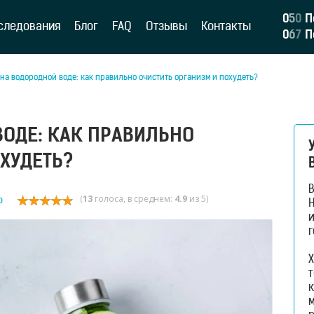
0
5
0
П
следования
Блог
FAQ
Отзывы
Контакты
0
6
7
П
 на водородной воде: как правильно очистить организм и похудеть?
ВОДЕ: КАК ПРАВИЛЬНО
ХУДЕТЬ?
(
13
голоса, в среднем:
4.9
из 5)
о
H
и
г
Х
к