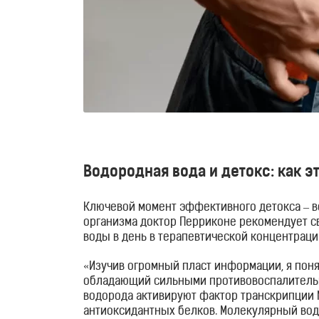
ингаляторы
Водородные
ванны
Кислородные
концентраторы
Водородная вода и детокс: как э
Бьюти
продукты
Ключевой момент эффективного детокса – в
организма доктор Перриконе рекомендует св
Бьюти
воды в день в терапевтической концентрации
приборы
«
Изучив огромный пласт информации, я поня
обладающий сильными противовоспалитель
водорода активируют фактор транскрипции
Щетки
антиоксидантных белков. Молекулярный вод