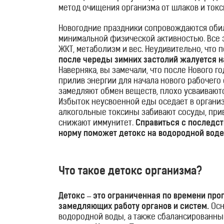
метод очищения организма от шлаков и токс
Новогодние праздники сопровождаются обил
минимальной физической активностью. Все 
ЖКТ, метаболизм и вес. Неудивительно, что 
после череды зимних застолий жалуется 
Наверняка, вы замечали, что после Нового 
прилив энергии для начала нового рабочего
замедляют обмен веществ, плохо усваиваютс
Избыток неусвоенной еды оседает в организ
алкогольные токсины забивают сосуды, при
снижают иммунитет.
Справиться с последст
норму поможет детокс на водородной воде
RU
UA
Что такое детокс организма?
Магазин
Детокс – это ограниченная по времени про
Генераторы
замедляющих работу органов и систем.
Осн
водородной
водородной воды, а также сбалансированны