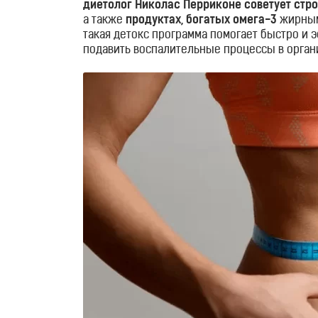
диетолог Николас Перриконе советует стро
воды
а также
продуктах, богатых омега-3
жирными
такая детокс программа помогает быстро и 
подавить воспалительные процессы в органи
Портативные
генераторы
Стационарные
генераторы
Водородные
кувшины
Водородные
бутылки
Водородные