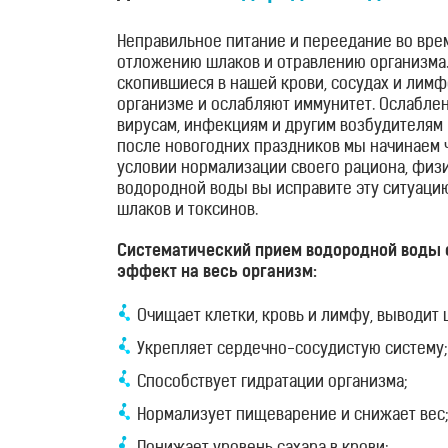
здоровья
Неправильное питание и переедание во врем
отложению шлаков и отравлению организма.
Приборы
скопившиеся в нашей крови, сосудах и лим
световой
организме и ослабляют иммунитет. Ослабле
вирусам, инфекциям и другим возбудителям
терапии
после новогодних праздников мы начинаем ч
условии нормализации своего рациона, физ
водородной воды вы исправите эту ситуацию
Дезинфекторы
шлаков и токсинов.
Аксессуары
Систематический прием водородной воды
эффект на весь организм:
Исследования
Очищает клетки, кровь и лимфу, выводит 
Блог
Укрепляет сердечно-сосудистую систему;
Способствует гидратации организма;
FAQ
Нормализует пищеварение и снижает вес