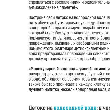
для
справляться с воспалениями и окислительны
антиоксидант на планете!».
лица
Построив свой детокс на водородной воде, 
и
пить обычную бутилированную воду. Японск
тела
водородной воды активирует выработку в п
который способствует очищению печени от 
нормализует инсулинорезистентность. Водо
Фотоэпиляторы
повреждений, вызванных свободными радика
Помимо этого, благодаря антиоксидантным 
Очистители
вода предотвращала повреждение слизисто
детоксу организма, улучшая кровообращение
воздуха
«
Молекулярный водород – умный антиокси
распространяется по организму. Лучший тран
Измерительные
в воде, обогащает ее своими терапевтически
приборы
так же быстро проникает в каждую клетку ва
лучшего напитка, нежели водородная вода, д
Товары
для
Детокс на
водородной воде
: в ч